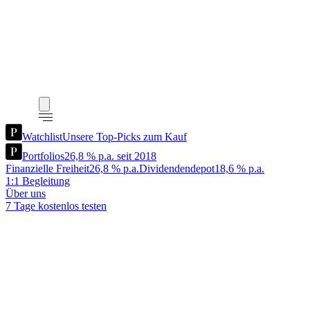
Watchlist
Unsere Top-Picks zum Kauf
Portfolios
26,8 % p.a. seit 2018
Finanzielle Freiheit
26,8 % p.a.
Dividendendepot
18,6 % p.a.
1:1 Begleitung
Über uns
7 Tage kostenlos testen