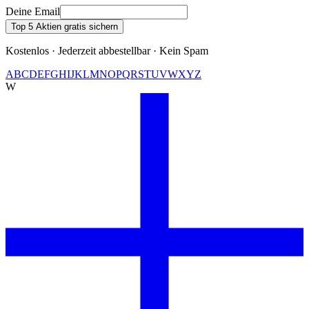
Deine Email
Top 5 Aktien gratis sichern
Kostenlos · Jederzeit abbestellbar · Kein Spam
A
B
C
D
E
F
G
H
I
J
K
L
M
N
O
P
Q
R
S
T
U
V
W
X
Y
Z
W