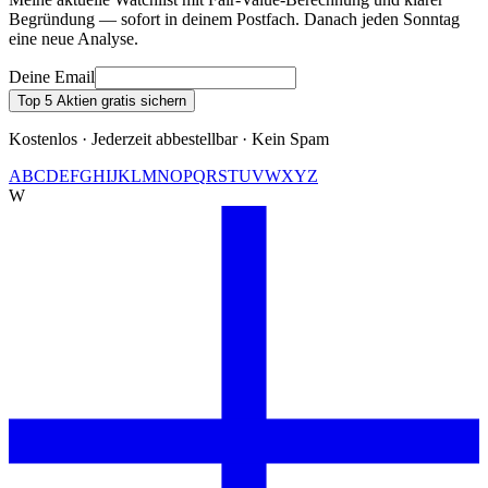
Begründung — sofort in deinem Postfach. Danach jeden Sonntag
eine neue Analyse.
Deine Email
Top 5 Aktien gratis sichern
Kostenlos · Jederzeit abbestellbar · Kein Spam
A
B
C
D
E
F
G
H
I
J
K
L
M
N
O
P
Q
R
S
T
U
V
W
X
Y
Z
W