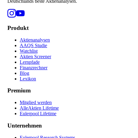
Deutschlands beste Aktienanalysen.
Produkt
Aktienanalysen
AAQS Studie
Watchlist
Aktien Screener
Lernpfade
Finanzrechner
Blog
Lexikon
Premium
Mitglied werden
AlleAktien Lifetime
Eulerpool Lifetime
Unternehmen
Eulerpool Research Systems