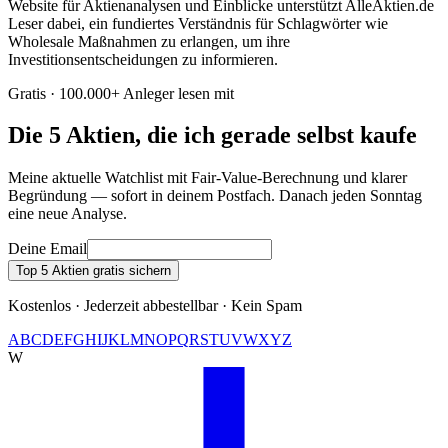
Website für Aktienanalysen und Einblicke unterstützt AlleAktien.de
Leser dabei, ein fundiertes Verständnis für Schlagwörter wie
Wholesale Maßnahmen zu erlangen, um ihre
Investitionsentscheidungen zu informieren.
Gratis · 100.000+ Anleger lesen mit
Die 5 Aktien, die ich gerade selbst kaufe
Meine aktuelle Watchlist mit Fair-Value-Berechnung und klarer
Begründung — sofort in deinem Postfach. Danach jeden Sonntag
eine neue Analyse.
Deine Email
Top 5 Aktien gratis sichern
Kostenlos · Jederzeit abbestellbar · Kein Spam
A
B
C
D
E
F
G
H
I
J
K
L
M
N
O
P
Q
R
S
T
U
V
W
X
Y
Z
W