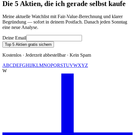
Die 5 Aktien, die ich gerade selbst kaufe
Meine aktuelle Watchlist mit Fair-Value-Berechnung und klarer
Begründung — sofort in deinem Postfach. Danach jeden Sonntag
eine neue Analyse.
Deine Email
Top 5 Aktien gratis sichern
Kostenlos · Jederzeit abbestellbar · Kein Spam
A
B
C
D
E
F
G
H
I
J
K
L
M
N
O
P
Q
R
S
T
U
V
W
X
Y
Z
W