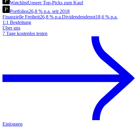
Watchlist
Unsere Top-Picks zum Kauf
Portfolios
26,8 % p.a. seit 2018
Finanzielle Freiheit
26,8 % p.a.
Dividendendepot
18,6 % p.a.
1:1 Begleitung
Über uns
7 Tage kostenlos testen
Einloggen