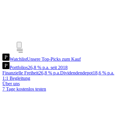
Watchlist
Unsere Top-Picks zum Kauf
Portfolios
26,8 % p.a. seit 2018
Finanzielle Freiheit
26,8 % p.a.
Dividendendepot
18,6 % p.a.
1:1 Begleitung
Über uns
7 Tage kostenlos testen