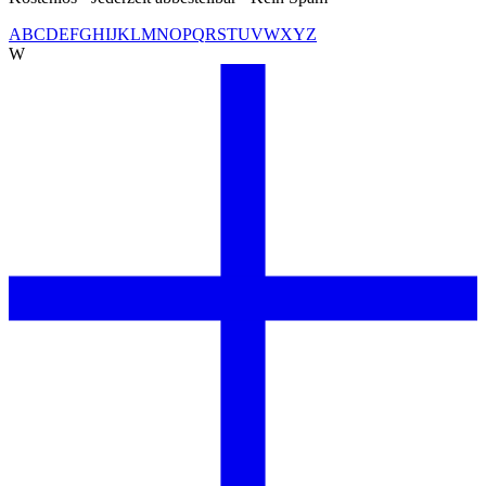
A
B
C
D
E
F
G
H
I
J
K
L
M
N
O
P
Q
R
S
T
U
V
W
X
Y
Z
W