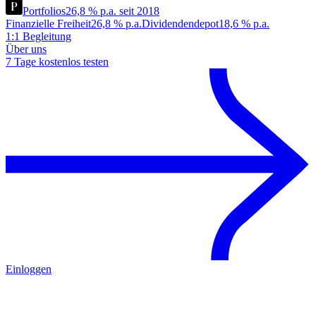
Portfolios
26,8 % p.a. seit 2018
Finanzielle Freiheit
26,8 % p.a.
Dividendendepot
18,6 % p.a.
1:1 Begleitung
Über uns
7 Tage kostenlos testen
Einloggen