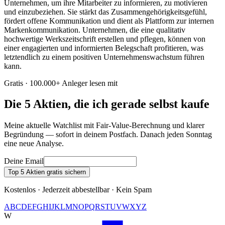
Unternehmen, um ihre Mitarbeiter zu informieren, zu motivieren
und einzubeziehen. Sie stärkt das Zusammengehörigkeitsgefühl,
fördert offene Kommunikation und dient als Plattform zur internen
Markenkommunikation. Unternehmen, die eine qualitativ
hochwertige Werkszeitschrift erstellen und pflegen, können von
einer engagierten und informierten Belegschaft profitieren, was
letztendlich zu einem positiven Unternehmenswachstum führen
kann.
Gratis · 100.000+ Anleger lesen mit
Die 5 Aktien, die ich gerade selbst kaufe
Meine aktuelle Watchlist mit Fair-Value-Berechnung und klarer
Begründung — sofort in deinem Postfach. Danach jeden Sonntag
eine neue Analyse.
Deine Email
Top 5 Aktien gratis sichern
Kostenlos · Jederzeit abbestellbar · Kein Spam
A
B
C
D
E
F
G
H
I
J
K
L
M
N
O
P
Q
R
S
T
U
V
W
X
Y
Z
W