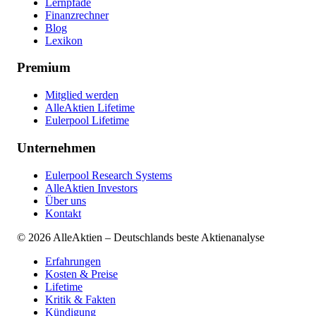
Lernpfade
Finanzrechner
Blog
Lexikon
Premium
Mitglied werden
AlleAktien Lifetime
Eulerpool Lifetime
Unternehmen
Eulerpool Research Systems
AlleAktien Investors
Über uns
Kontakt
©
2026
AlleAktien – Deutschlands beste Aktienanalyse
Erfahrungen
Kosten & Preise
Lifetime
Kritik & Fakten
Kündigung