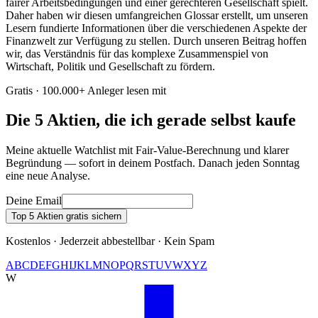
fairer Arbeitsbedingungen und einer gerechteren Gesellschaft spielt.
Daher haben wir diesen umfangreichen Glossar erstellt, um unseren
Lesern fundierte Informationen über die verschiedenen Aspekte der
Finanzwelt zur Verfügung zu stellen. Durch unseren Beitrag hoffen
wir, das Verständnis für das komplexe Zusammenspiel von
Wirtschaft, Politik und Gesellschaft zu fördern.
Gratis · 100.000+ Anleger lesen mit
Die 5 Aktien, die ich gerade selbst kaufe
Meine aktuelle Watchlist mit Fair-Value-Berechnung und klarer
Begründung — sofort in deinem Postfach. Danach jeden Sonntag
eine neue Analyse.
Deine Email
Top 5 Aktien gratis sichern
Kostenlos · Jederzeit abbestellbar · Kein Spam
A
B
C
D
E
F
G
H
I
J
K
L
M
N
O
P
Q
R
S
T
U
V
W
X
Y
Z
W