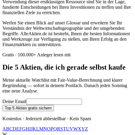
Verwendung dieser erstklassigen Ressource sind Sie in der Lage,
fundierte Entscheidungen bei Ihren Investitionen zu treffen und Ihre
finanziellen Ziele zu erreichen.
Werfen Sie einen Blick auf unser Glossar und erweitern Sie Ihr
Verständnis der Weltwirtschaftsgeographie und der umgebenden
Begriffe. AlleAktien.de ist bestrebt, Ihnen die besten Informationen
und Werkzeuge zur Verfügung zu stellen, um Ihren Erfolg an den
Finanzmärkten zu unterstützen.
Gratis · 100.000+ Anleger lesen mit
Die 5 Aktien, die ich gerade selbst kaufe
Meine aktuelle Watchlist mit Fair-Value-Berechnung und klarer
Begründung — sofort in deinem Postfach. Danach jeden Sonntag
eine neue Analyse.
Deine Email
Top 5 Aktien gratis sichern
Kostenlos · Jederzeit abbestellbar · Kein Spam
A
B
C
D
E
F
G
H
I
J
K
L
M
N
O
P
Q
R
S
T
U
V
W
X
Y
Z
W