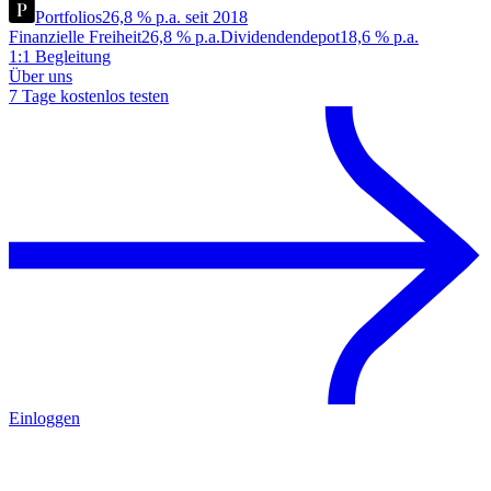
Portfolios
26,8 % p.a. seit 2018
Finanzielle Freiheit
26,8 % p.a.
Dividendendepot
18,6 % p.a.
1:1 Begleitung
Über uns
7 Tage kostenlos testen
Einloggen