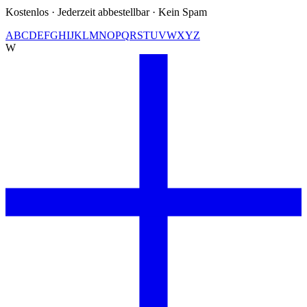
Kostenlos · Jederzeit abbestellbar · Kein Spam
A
B
C
D
E
F
G
H
I
J
K
L
M
N
O
P
Q
R
S
T
U
V
W
X
Y
Z
W