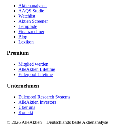
Aktienanalysen
AAQS Studie
Watchlist
Aktien Screener
Lernpfade
Finanzrechner
Blog
Lexikon
Premium
Mitglied werden
AlleAktien Lifetime
Eulerpool Lifetime
Unternehmen
Eulerpool Research Systems
AlleAktien Investors
Über uns
Kontakt
©
2026
AlleAktien – Deutschlands beste Aktienanalyse