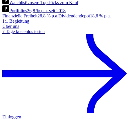
Watchlist
Unsere Top-Picks zum Kauf
Portfolios
26,8 % p.a. seit 2018
Finanzielle Freiheit
26,8 % p.a.
Dividendendepot
18,6 % p.a.
1:1 Begleitung
Über uns
7 Tage kostenlos testen
Einloggen