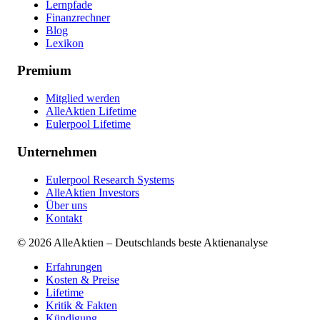
Lernpfade
Finanzrechner
Blog
Lexikon
Premium
Mitglied werden
AlleAktien Lifetime
Eulerpool Lifetime
Unternehmen
Eulerpool Research Systems
AlleAktien Investors
Über uns
Kontakt
©
2026
AlleAktien – Deutschlands beste Aktienanalyse
Erfahrungen
Kosten & Preise
Lifetime
Kritik & Fakten
Kündigung