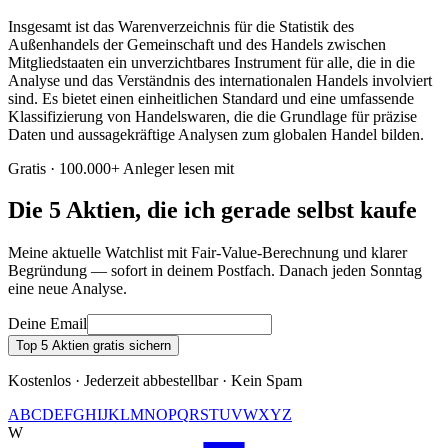
Insgesamt ist das Warenverzeichnis für die Statistik des
Außenhandels der Gemeinschaft und des Handels zwischen
Mitgliedstaaten ein unverzichtbares Instrument für alle, die in die
Analyse und das Verständnis des internationalen Handels involviert
sind. Es bietet einen einheitlichen Standard und eine umfassende
Klassifizierung von Handelswaren, die die Grundlage für präzise
Daten und aussagekräftige Analysen zum globalen Handel bilden.
Gratis · 100.000+ Anleger lesen mit
Die 5 Aktien, die ich gerade selbst kaufe
Meine aktuelle Watchlist mit Fair-Value-Berechnung und klarer
Begründung — sofort in deinem Postfach. Danach jeden Sonntag
eine neue Analyse.
Deine Email
Top 5 Aktien gratis sichern
Kostenlos · Jederzeit abbestellbar · Kein Spam
A
B
C
D
E
F
G
H
I
J
K
L
M
N
O
P
Q
R
S
T
U
V
W
X
Y
Z
W