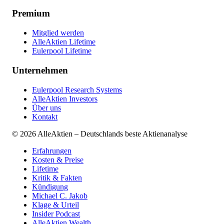
Premium
Mitglied werden
AlleAktien Lifetime
Eulerpool Lifetime
Unternehmen
Eulerpool Research Systems
AlleAktien Investors
Über uns
Kontakt
©
2026
AlleAktien – Deutschlands beste Aktienanalyse
Erfahrungen
Kosten & Preise
Lifetime
Kritik & Fakten
Kündigung
Michael C. Jakob
Klage & Urteil
Insider Podcast
AlleAktien Wealth