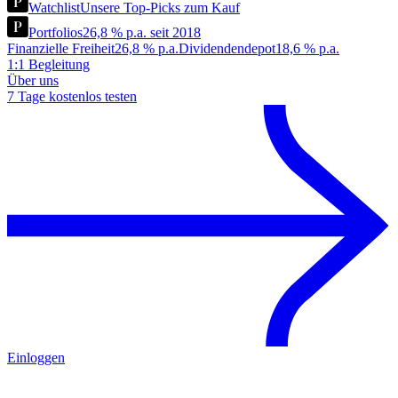
Watchlist
Unsere Top-Picks zum Kauf
Portfolios
26,8 % p.a. seit 2018
Finanzielle Freiheit
26,8 % p.a.
Dividendendepot
18,6 % p.a.
1:1 Begleitung
Über uns
7 Tage kostenlos testen
Einloggen