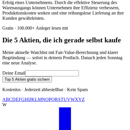
Erfolg eines Unternehmens. Durch die effektive Steuerung des
Warenausgangs können Unternehmen ihre Effizienz verbessern,
Produktionskosten senken und eine reibungslose Lieferung an ihre
Kunden gewährleisten.
Gratis · 100.000+ Anleger lesen mit
Die 5 Aktien, die ich gerade selbst kaufe
Meine aktuelle Watchlist mit Fair-Value-Berechnung und klarer
Begründung — sofort in deinem Postfach. Danach jeden Sonntag
eine neue Analyse.
Deine Email
Top 5 Aktien gratis sichern
Kostenlos · Jederzeit abbestellbar · Kein Spam
A
B
C
D
E
F
G
H
I
J
K
L
M
N
O
P
Q
R
S
T
U
V
W
X
Y
Z
W