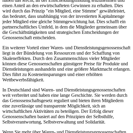
haben das Recht, an der Entscheidungsfindung teilzunehmen und
einen Anteil an den erwirtschafteten Gewinnen zu erhalten. Dies
wird durch das Prinzip "ein Mitglied, eine Stimme" gewährleistet,
das bedeutet, dass unabhängig von der investierten Kapitalmenge
jeder Mitglied eine gleiche Stimmgewichtung hat. Dies schafft ein
partnerschaftliches Umfeld, in dem die Mitglieder gemeinsam über
die Geschäftstätigkeiten und strategischen Entscheidungen der
Genossenschaft entscheiden.
Ein weiterer Vorteil einer Waren- und Dienstleistungsgenossenschaft
liegt in der Bündelung von Ressourcen und der Schaffung von
Skaleneffekten. Durch den Zusammenschluss vieler Mitglieder
können diese Genossenschaften günstigere Preise für Produkte und
Dienstleistungen aushandeln und eine größere Marktmacht erlangen.
Dies führt zu Kosteneinsparungen und einer erhöhten
Wettbewerbsfähigkeit.
In Deutschland sind Waren- und Dienstleistungsgenossenschaften
weit verbreitet und haben eine lange Geschichte. Sie werden durch
das Genossenschaftsgesetz reguliert und bieten ihren Mitgliedern
eine zuverlässige und transparente Möglichkeit, sich an
wirtschaftlichen Aktivitäten zu beteiligen. Der Erfolg dieser
Genossenschaften basiert auf den Prinzipien der Selbsthilfe,
Selbstverantwortung, Selbstverwaltung und Solidarität.
Wenn Sie mehr über Waren- und Dienstleistungsgenossenschaften