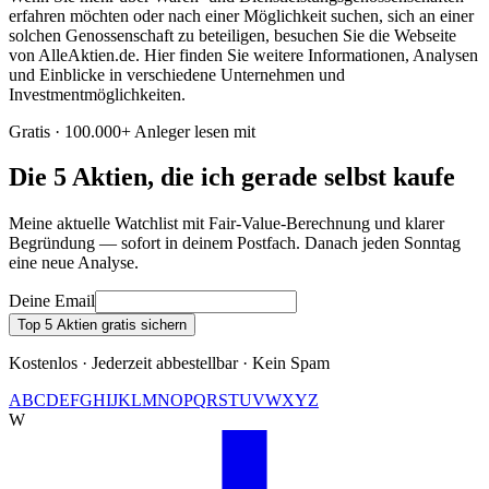
erfahren möchten oder nach einer Möglichkeit suchen, sich an einer
solchen Genossenschaft zu beteiligen, besuchen Sie die Webseite
von AlleAktien.de. Hier finden Sie weitere Informationen, Analysen
und Einblicke in verschiedene Unternehmen und
Investmentmöglichkeiten.
Gratis · 100.000+ Anleger lesen mit
Die 5 Aktien, die ich gerade selbst kaufe
Meine aktuelle Watchlist mit Fair-Value-Berechnung und klarer
Begründung — sofort in deinem Postfach. Danach jeden Sonntag
eine neue Analyse.
Deine Email
Top 5 Aktien gratis sichern
Kostenlos · Jederzeit abbestellbar · Kein Spam
A
B
C
D
E
F
G
H
I
J
K
L
M
N
O
P
Q
R
S
T
U
V
W
X
Y
Z
W