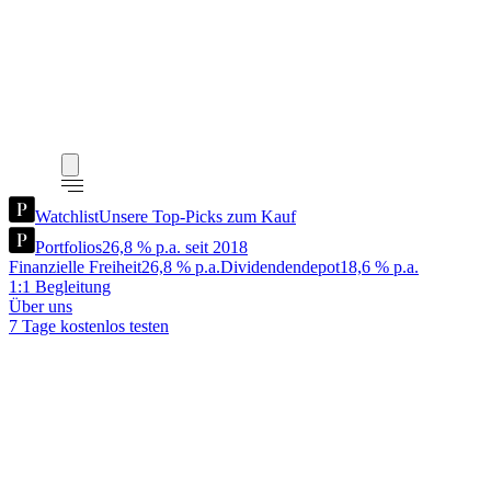
Watchlist
Unsere Top-Picks zum Kauf
Portfolios
26,8 % p.a. seit 2018
Finanzielle Freiheit
26,8 % p.a.
Dividendendepot
18,6 % p.a.
1:1 Begleitung
Über uns
7 Tage kostenlos testen