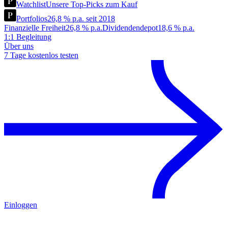
Watchlist
Unsere Top-Picks zum Kauf
Portfolios
26,8 % p.a. seit 2018
Finanzielle Freiheit
26,8 % p.a.
Dividendendepot
18,6 % p.a.
1:1 Begleitung
Über uns
7 Tage kostenlos testen
Einloggen