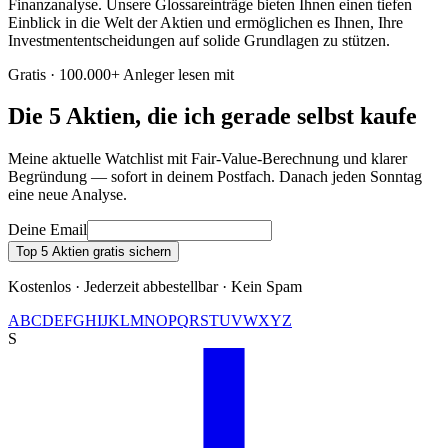
Finanzanalyse. Unsere Glossareinträge bieten Ihnen einen tiefen
Einblick in die Welt der Aktien und ermöglichen es Ihnen, Ihre
Investmententscheidungen auf solide Grundlagen zu stützen.
Gratis · 100.000+ Anleger lesen mit
Die 5 Aktien, die ich gerade selbst kaufe
Meine aktuelle Watchlist mit Fair-Value-Berechnung und klarer
Begründung — sofort in deinem Postfach. Danach jeden Sonntag
eine neue Analyse.
Deine Email
Top 5 Aktien gratis sichern
Kostenlos · Jederzeit abbestellbar · Kein Spam
A
B
C
D
E
F
G
H
I
J
K
L
M
N
O
P
Q
R
S
T
U
V
W
X
Y
Z
S