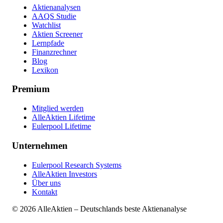
Aktienanalysen
AAQS Studie
Watchlist
Aktien Screener
Lernpfade
Finanzrechner
Blog
Lexikon
Premium
Mitglied werden
AlleAktien Lifetime
Eulerpool Lifetime
Unternehmen
Eulerpool Research Systems
AlleAktien Investors
Über uns
Kontakt
©
2026
AlleAktien – Deutschlands beste Aktienanalyse