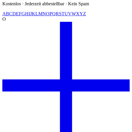
Kostenlos · Jederzeit abbestellbar · Kein Spam
A
B
C
D
E
F
G
H
I
J
K
L
M
N
O
P
Q
R
S
T
U
V
W
X
Y
Z
O