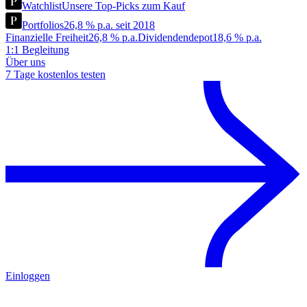
Watchlist
Unsere Top-Picks zum Kauf
Portfolios
26,8 % p.a. seit 2018
Finanzielle Freiheit
26,8 % p.a.
Dividendendepot
18,6 % p.a.
1:1 Begleitung
Über uns
7 Tage kostenlos testen
Einloggen