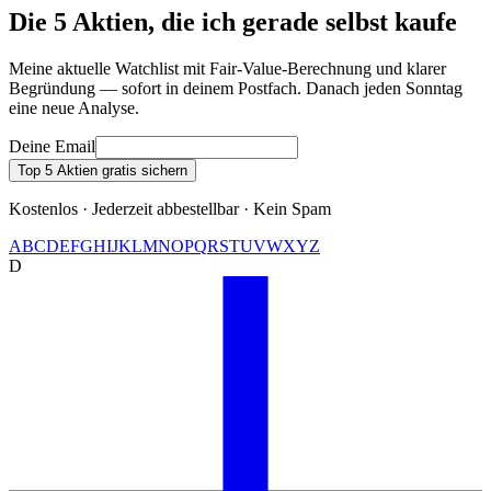
Die 5 Aktien, die ich gerade selbst kaufe
Meine aktuelle Watchlist mit Fair-Value-Berechnung und klarer
Begründung — sofort in deinem Postfach. Danach jeden Sonntag
eine neue Analyse.
Deine Email
Top 5 Aktien gratis sichern
Kostenlos · Jederzeit abbestellbar · Kein Spam
A
B
C
D
E
F
G
H
I
J
K
L
M
N
O
P
Q
R
S
T
U
V
W
X
Y
Z
D