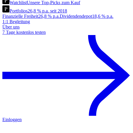
Watchlist
Unsere Top-Picks zum Kauf
Portfolios
26,8 % p.a. seit 2018
Finanzielle Freiheit
26,8 % p.a.
Dividendendepot
18,6 % p.a.
1:1 Begleitung
Über uns
7 Tage kostenlos testen
Einloggen