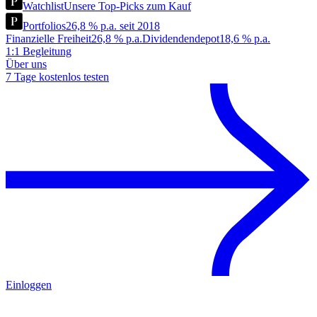
Watchlist
Unsere Top-Picks zum Kauf
Portfolios
26,8 % p.a. seit 2018
Finanzielle Freiheit
26,8 % p.a.
Dividendendepot
18,6 % p.a.
1:1 Begleitung
Über uns
7 Tage kostenlos testen
Einloggen