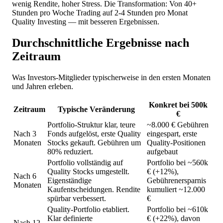
wenig Rendite, hoher Stress. Die Transformation: Von 40+
Stunden pro Woche Trading auf 2-4 Stunden pro Monat
Quality Investing — mit besseren Ergebnissen.
Durchschnittliche Ergebnisse nach
Zeitraum
Was Investors-Mitglieder typischerweise in den ersten Monaten
und Jahren erleben.
Konkret bei 500k
Zeitraum
Typische Veränderung
€
Portfolio-Struktur klar, teure
~8.000 € Gebühren
Nach 3
Fonds aufgelöst, erste Quality
eingespart, erste
Monaten
Stocks gekauft. Gebühren um
Quality-Positionen
80% reduziert.
aufgebaut
Portfolio vollständig auf
Portfolio bei ~560k
Quality Stocks umgestellt.
€ (+12%),
Nach 6
Eigenständige
Gebührenersparnis
Monaten
Kaufentscheidungen. Rendite
kumuliert ~12.000
spürbar verbessert.
€
Quality-Portfolio etabliert.
Portfolio bei ~610k
Klar definierte
€ (+22%), davon
Nach 12