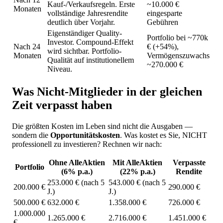
Kauf-/Verkaufsregeln. Erste
~10.000 €
Monaten
vollständige Jahresrendite
eingesparte
deutlich über Vorjahr.
Gebühren
Eigenständiger Quality-
Portfolio bei ~770k
Investor. Compound-Effekt
Nach 24
€ (+54%),
wird sichtbar. Portfolio-
Monaten
Vermögenszuwachs
Qualität auf institutionellem
~270.000 €
Niveau.
Was Nicht-Mitglieder in der gleichen
Zeit verpasst haben
Die größten Kosten im Leben sind nicht die Ausgaben —
sondern die
Opportunitätskosten
. Was kostet es Sie, NICHT
professionell zu investieren? Rechnen wir nach:
Ohne AlleAktien
Mit AlleAktien
Verpasste
Portfolio
(6% p.a.)
(22% p.a.)
Rendite
253.000 € (nach 5
543.000 € (nach 5
200.000 €
290.000 €
J.)
J.)
500.000 €
632.000 €
1.358.000 €
726.000 €
1.000.000
1.265.000 €
2.716.000 €
1.451.000 €
€