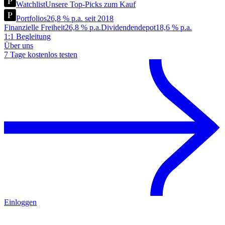
Watchlist
Unsere Top-Picks zum Kauf
Portfolios
26,8 % p.a. seit 2018
Finanzielle Freiheit
26,8 % p.a.
Dividendendepot
18,6 % p.a.
1:1 Begleitung
Über uns
7 Tage kostenlos testen
Einloggen