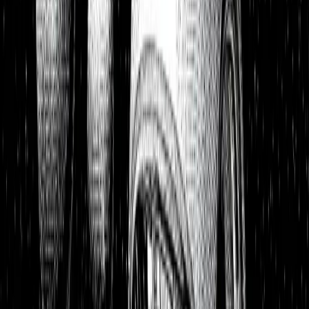
Watchlist
Portfolios
1:1 Begleitung
Über uns
Einloggen
Kostenlos testen
Watchlist
Unsere Top-Picks zum Kauf