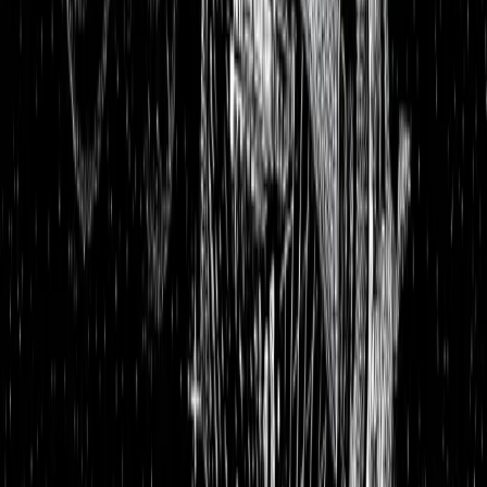
Portfolios
26,8 % p.a. seit 2018
Finanzielle Freiheit
26,8 % p.a.
Dividendendepot
18,6 % p.a.
1:1 Begleitung
Über uns
7 Tage kostenlos testen
Einloggen
Home