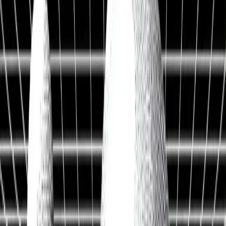
Live Workshop
TERMINAL + API
Kostenlos
Sieh, was andere nicht sehen
Fair Value, KI-Analysen & Screener zu 20.000+ Aktien —
vertraut von BlackRock, Goldman Sachs & Anthropic.
100M+
Kennzahlen
50 J.