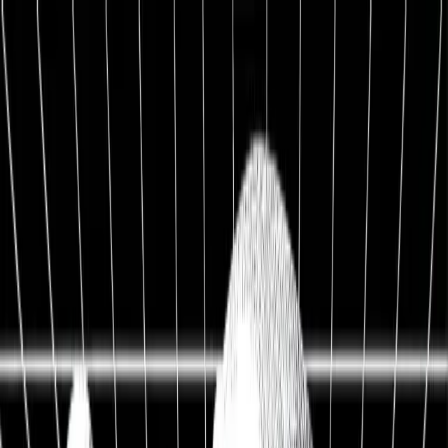
1:1 BETREUUNG
Werde Top 1 % Investor
Persönliche 1:1 Zusammenarbeit — Portfolio-Aufbau,
Strategie & exklusive Co-Investments.
26,8%
Ø Rendite / Jahr
3.129
Millionäre
100K+
Investoren
★★★★★
4.9/5
98,7%
Weiterempfehlung
Kostenfreies Erstgespräch