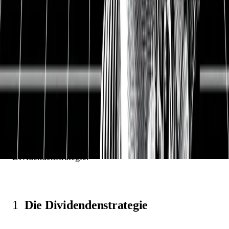
Dividendenstrategien. In diesem Artikel geht es
diesmal um fortgeschrittene Themen für
Dividendeninvestoren. Wer mit der
Dividendenstrategie anfängt, der wird schnell einige
Fragen haben. Deshalb gehe ich auf drei wichtige
Bereiche für Dividendeninvestoren ein. Was bringt die
Dividendenstrategie auf lange Sicht? Wie wählt man
eine Aktie ganz konkret anhand von einem Beispiel
aus und welche Steuern muss ich zahlen, sobald die
erste Dividende kommt? Erfahre in diesem
kostenlosen Artikel alles rund um die
Dividendenstrategie.
1
Die Dividendenstrategie