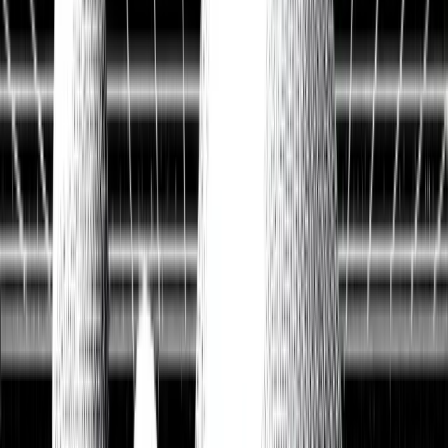
Watchlist
Portfolios
1:1 Begleitung
Über uns
Einloggen
Kostenlos testen
Watchlist
Unsere Top-Picks zum Kauf