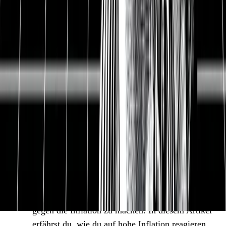
Die Zentralbanken müssen reagieren.
Inflation
ist nichts Schlechtes, aber in diesem Ausmaß
schon. Unsere Wirtschaft wird durch die hohe
Inflation bedroht. Sparer verlieren an Vermögen
und wir könnten in eine Inflationsspirale geraten.
Deshalb reagieren die Zentralbanken weltweit
mit Zinserhöhungen, um die Nachfrage nach
Gütern zu bremsen.
Einige Aktien könnten in dieser Phase
verlieren, aber es gibt andere Investments.
Inflation macht besonders Wachstumsaktien
unattraktiv. Deshalb straucheln einige Aktien.
Aber wir als Privatanleger können auf
verschiedene Weise reagieren, um uns wetterfest
gegen die Inflation zu machen. In diesem Artikel
erfährst du, wie du auf hohe Inflation reagieren