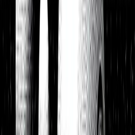
Portfolios
26,8 % p.a. seit 2018
Finanzielle Freiheit
26,8 % p.a.
Dividendendepot
18,6 % p.a.
1:1 Begleitung
Über uns
7 Tage kostenlos testen
Einloggen
Home