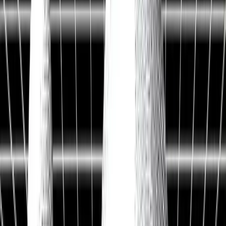
Historische Daten
<10ms
API-Latenz
Kostenlos Aktien analysieren
Data API entdecken