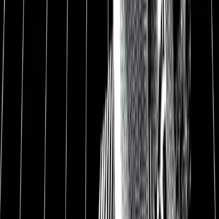
Die deutsche Inflation liegt bei 7,3 %.
Im März
2022 erlebt Deutschland die höchste Inflation
seit über 40 Jahren mit 7,3 % Verteuerung zu
2021. Die Coronakrise, die Lieferkrise und der
Ukraine-Krieg schocken viele Unternehmen. Die
Preise für Güter steigen und kennen bisher keine
Pause. Besonders an der Tankstelle oder beim
Heizen merken wir es.