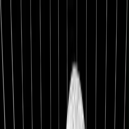
1:1 BETREUUNG
Werde Top 1 % Investor
Persönliche 1:1 Zusammenarbeit — Portfolio-Aufbau,
Strategie & exklusive Co-Investments.
26,8%
Ø Rendite / Jahr
3.129
Millionäre
100K+
Investoren
★★★★★
4.9/5
98,7%
Weiterempfehlung
Kostenfreies Erstgespräch