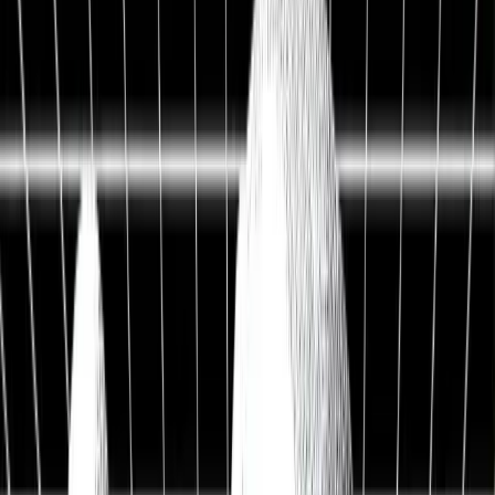
Live Workshop
TERMINAL + API
Kostenlos
Sieh, was andere nicht sehen
Fair Value, KI-Analysen & Screener zu 20.000+ Aktien —
vertraut von BlackRock, Goldman Sachs & Anthropic.
100M+
Kennzahlen
50 J.