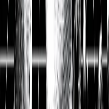
Aktienanalyse
The Great Inflation: wie
professionelle Investoren von
hoher Inflation und
steigenden Zinsen profitieren
Die deutsche Inflation liegt bei 7,3 %. Im März 2022 erlebt
Deutschland die höchste Inflation seit über 40 Jahren mit 7,3 %
Verteuerung zu 2021. Die Coronakrise, die Lieferkrise und der
Ukraine-Krieg schocken viele Unternehmen. Die Preise für Güter