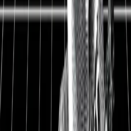
S&P Global Aktie und Aktienanalyse
Hauptsitz
New York, USA
ISIN
US78409V1044
WKN
A2AHZ7
Ticker-Symbol
SPGI
Sektor
Informationstechnologie
451 USD
Kurs
383 EUR
Ausstehende Aktien
241,7 Mio.