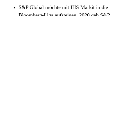
S&P Global möchte mit IHS Markit in die
Bloomberg-Liga aufsteigen. 2020 gab S&P
Global bekannt, dass sie das Unternehmen IHS
Markit für 44 Mrd. US-Dollar aufkaufen wollen.
Mit dieser Übernahme gewinnt S&P Global
neues Marktpotential dazu und kann große
Synergien schöpfen. Erfahre jetzt in dieser
Aktienanalyse, warum die IHS Markit-
Übernahme S&P Global zu einem spannenden
Investment macht.