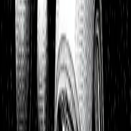
Watchlist
Portfolios
1:1 Begleitung
Über uns
Einloggen
Kostenlos testen
Watchlist
Unsere Top-Picks zum Kauf