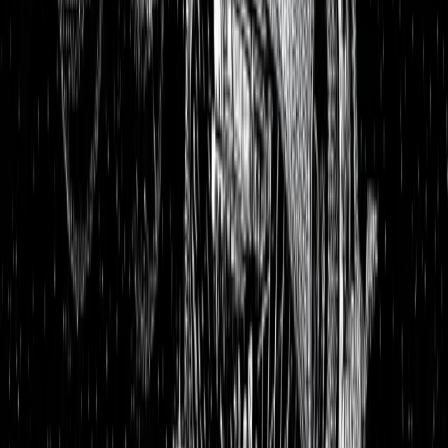
Portfolios
26,8 % p.a. seit 2018
Finanzielle Freiheit
26,8 % p.a.
Dividendendepot
18,6 % p.a.
1:1 Begleitung
Über uns
7 Tage kostenlos testen
Einloggen
Home