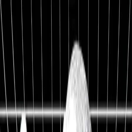
1:1 BETREUUNG
Werde Top 1 % Investor
Persönliche 1:1 Zusammenarbeit — Portfolio-Aufbau,
Strategie & exklusive Co-Investments.
26,8%
Ø Rendite / Jahr
3.129
Millionäre
100K+
Investoren
★★★★★
4.9/5
98,7%
Weiterempfehlung
Kostenfreies Erstgespräch