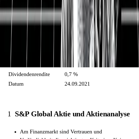
Marktkapitalisierung
108,6 Mrd. USD
Enterprise Value
109,2 Mrd. USD
Nettoverschuldung
637 Mio. USD
Bruttomarge
71,9 %
EBIT-Marge
52,0 %
Gewinnmarge
31,4 %
Free Cash Flow-Rendite
3,6 %
Dividendenrendite
0,7 %
Datum
24.09.2021
1
S&P Global Aktie und Aktienanalyse
Am Finanzmarkt sind Vertrauen und