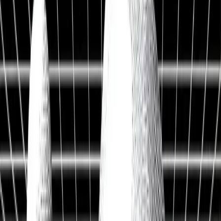
Live Workshop
TERMINAL + API
Kostenlos
Sieh, was andere nicht sehen
Fair Value, KI-Analysen & Screener zu 20.000+ Aktien —
vertraut von BlackRock, Goldman Sachs & Anthropic.
100M+
Kennzahlen
50 J.