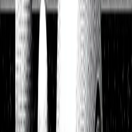
Watchlist
Portfolios
1:1 Begleitung
Über uns
Einloggen
Kostenlos testen
Watchlist
Unsere Top-Picks zum Kauf