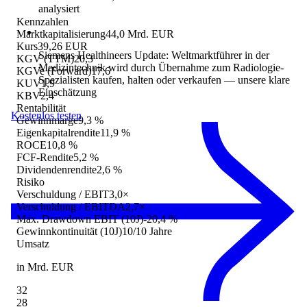
analysiert
Kennzahlen
Marktkapitalisierung
44,0 Mrd. EUR
Kurs
39,26 EUR
Siemens Healthineers Update: Weltmarktführer in der
KGV (TTM)
20,3
Medizintechnik wird durch Übernahme zum Radiologie-
KGVe (Forward)
17,6
Spezialisten kaufen, halten oder verkaufen
— unsere klare
KUV
1,9
Einschätzung
KBV
2,4
Rentabilität
Kostenlos testen
Gewinnmarge
9,3 %
Eigenkapitalrendite
11,9 %
ROCE
10,8 %
FCF-Rendite
5,2 %
Dividendenrendite
2,6 %
Risiko
Verschuldung / EBIT
3,0×
Verschuldung / EBITDA
2,7×
Max. Drawdown EBIT (10J)
-20,4 %
Gewinnkontinuität (10J)
10/10 Jahre
Umsatz
in Mrd. EUR
32
28