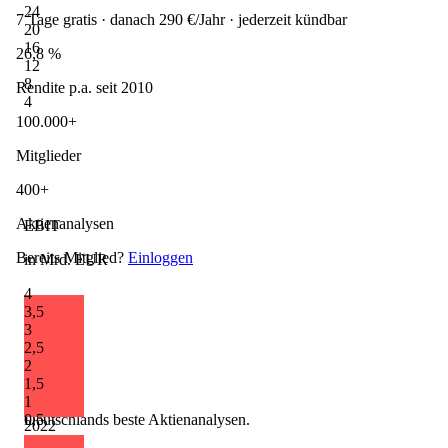
24
7 Tage gratis · danach 290 €/Jahr · jederzeit kündbar
20
16
26,8 %
12
8
Rendite p.a. seit 2010
4
100.000+
Mitglieder
400+
Aktienanalysen
EBIT
Bereits Mitglied?
Einloggen
in Mrd. EUR
4
3,5
3
2,5
2
1,5
1
0,5
Deutschlands beste Aktienanalysen.
2022