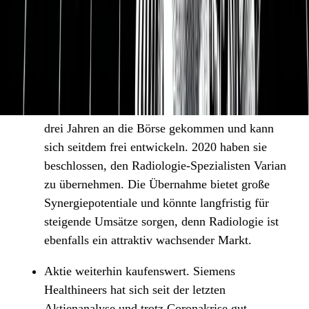
MRT durchgeführt wird, wird wahrscheinlich
Siemens Healthineers-Technik verwendet. Das
Unternehmen hat sich in einem spannenden
Markt positioniert.
Healthineers rundet das Portfolio mit der Varian-
Übernahme ab. Siemens Healthineers ist erst vor
drei Jahren an die Börse gekommen und kann
sich seitdem frei entwickeln. 2020 haben sie
beschlossen, den Radiologie-Spezialisten Varian
zu übernehmen. Die Übernahme bietet große
Synergiepotentiale und könnte langfristig für
steigende Umsätze sorgen, denn Radiologie ist
ebenfalls ein attraktiv wachsender Markt.
Aktie weiterhin kaufenswert. Siemens
Healthineers hat sich seit der letzten
Aktienanalyse und trotz Coronakrise gut