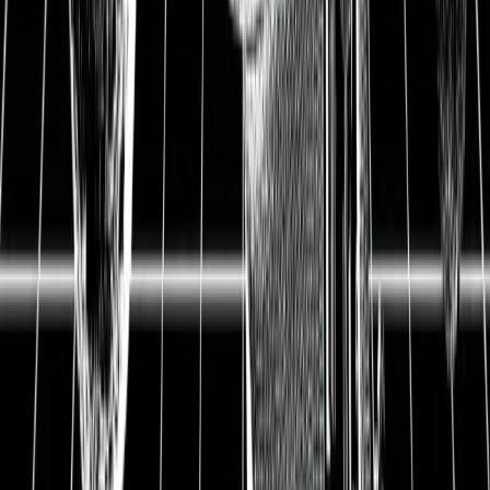
Übernahme zum Radiologie-
Spezialisten
15.04.2021
▲ Siemens Healthineers ist Deutschlands wertvollster
Gesundheitskonzern. Das Unternehmen ist
Medizintechnikspezialist für den Bereich der