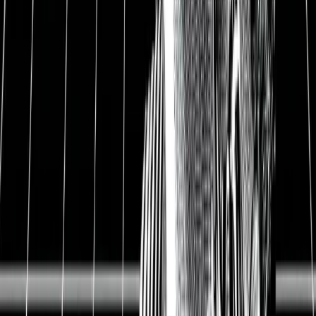
1
Siemens Healthineers Update
Der Medizintechnikmarkt ist eine der
attraktivsten Branchen. Investoren profitieren
von 6 % jährlichem Wachstum in der Branche
und den nichtzyklischen Umsätzen durch
langfristige Wartungsverträge. Die
Medizintechnik-Branche wird dadurch praktisch
zur Must-Have-Branche.
Siemens Healthineers überzeugt mit
Weltmarktführerschaft. Siemens Healthineers ist
der Marktführer in der bildgebenden
Medizintechnik. Wenn man in einem
Krankenhaus geröntgt wird, ein Ultraschall oder