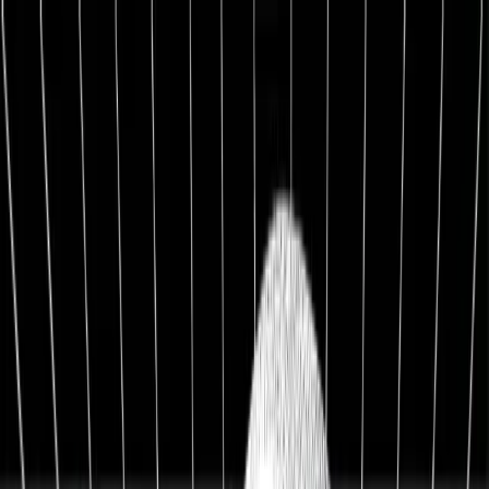
1:1 BETREUUNG
Werde Top 1 % Investor
Persönliche 1:1 Zusammenarbeit — Portfolio-Aufbau,
Strategie & exklusive Co-Investments.
26,8%
Ø Rendite / Jahr
3.129
Millionäre
100K+
Investoren
★★★★★
4.9/5
98,7%
Weiterempfehlung
Kostenfreies Erstgespräch