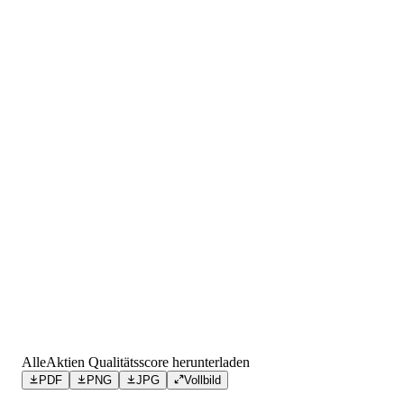
AlleAktien Qualitätsscore herunterladen
PDF
PNG
JPG
Vollbild