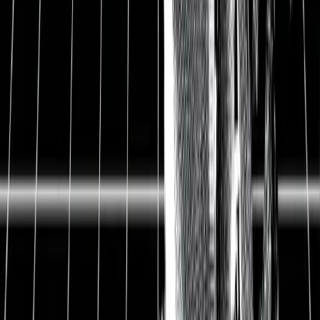
ISIN
DE000SHL1006
WKN
SHL100
Ticker-Symbol
SHL.DE
Kurs
47 EUR
Ausstehende Aktien
1.128 Mio.
Marktkapitalisierung
53,0 Mrd. EUR
Enterprise Value
57,9 Mrd. EUR
Nettoverschuldung
4,9 Mrd. EUR
Bruttomarge
38,6 %
EBIT-Marge
13,7 %
Gewinnmarge
9,8 %
Free Cash Flow-Rendite
3,3 %
Dividendenrendite
1,7 %
Datum
14.04.2021