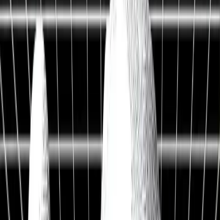
Live Workshop
TERMINAL + API
Kostenlos
Sieh, was andere nicht sehen
Fair Value, KI-Analysen & Screener zu 20.000+ Aktien —
vertraut von BlackRock, Goldman Sachs & Anthropic.
100M+
Kennzahlen
50 J.