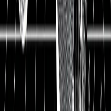
bildgebenden Medizin. Mit den Röntgen-,
Ultraschall-, CT- und MRT-Geräten des Unternehmens
werden jeden Tag Millionen Menschen untersucht und
die richtigen Diagnosen gestellt. Ein echtes High-
Tech-Produkt. Mindestens genauso spannend ist das
neue Potential, das sich Siemens Healthineers
eingekauft hat. Varian ist der weltweite Radiologie-
Experte. Die Maschinen werden genutzt, um gezielt
mit Strahlen zu behandeln. Ein Milliardenmarkt, der
ebenfalls stark am Wachsen ist. Die kombinierte Kraft
von Siemens Healthineers und Varian macht die Aktie
zu einem attraktiven Investment im Medizinbereich.
Siemens Healthineers Update
Hauptsitz
Erlangen, Deutschland