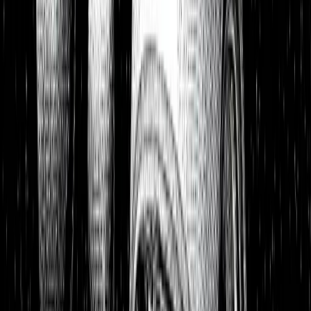
Portfolios
26,8 % p.a. seit 2018
Finanzielle Freiheit
26,8 % p.a.
Dividendendepot
18,6 % p.a.
1:1 Begleitung
Über uns
7 Tage kostenlos testen
Einloggen
Home