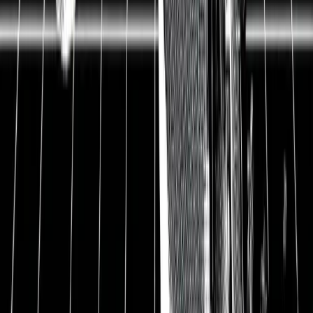
Chocoladefabriken Lindt & Sprüngli Aktie und
Aktienanalyse
Hauptsitz
Kilchberg (Zürich), Schweiz
ISIN
CH0010570767
WKN
859568
Ticker-Symbol
LISN.SW
Branche
Nichtzyklischer Konsum
88.600 CHF
Kurs
80.800 EUR
Ausstehende Aktien
240.080
Marktkapitalisierung
20.750.290.000 CHF
Webseite
lindt-spruengli.com
Bruttomarge
65 %
EBIT-Marge
11 %