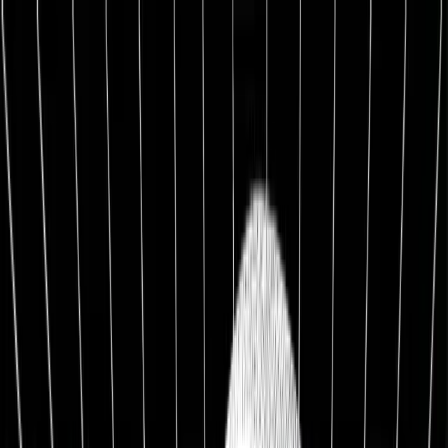
1:1 BETREUUNG
Werde Top 1 % Investor
Persönliche 1:1 Zusammenarbeit — Portfolio-Aufbau,
Strategie & exklusive Co-Investments.
26,8%
Ø Rendite / Jahr
3.129
Millionäre
100K+
Investoren
★★★★★
4.9/5
98,7%
Weiterempfehlung
Kostenfreies Erstgespräch