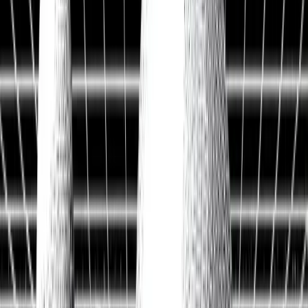
Historische Daten
<10ms
API-Latenz
Kostenlos Aktien analysieren
Data API entdecken