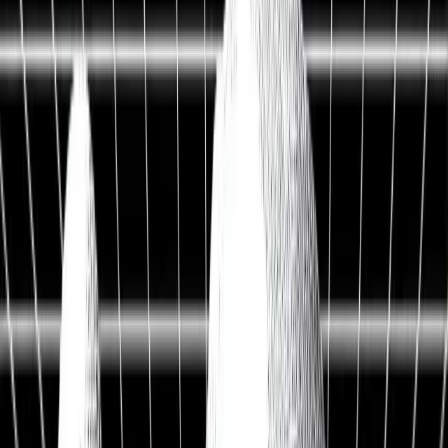
Live Workshop
TERMINAL + API
Kostenlos
Sieh, was andere nicht sehen
Fair Value, KI-Analysen & Screener zu 20.000+ Aktien —
vertraut von BlackRock, Goldman Sachs & Anthropic.
100M+
Kennzahlen
50 J.