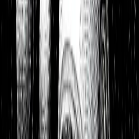
Portfolios
26,8 % p.a. seit 2018
Finanzielle Freiheit
26,8 % p.a.
Dividendendepot
18,6 % p.a.
1:1 Begleitung
Über uns
7 Tage kostenlos testen
Einloggen
Home