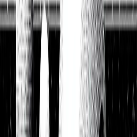
Watchlist
Portfolios
1:1 Begleitung
Über uns
Einloggen
Kostenlos testen
Watchlist
Unsere Top-Picks zum Kauf