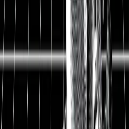
Gewinnmarge
8 %
Dividendenrendite
1,2 %
Datum
28.05.2021
1
Lindt & Sprüngli Aktie und
Aktienanalyse
Maîtres Chocolatiers in Perfektion. Lindt &
Sprüngli ging in die Geschichte als Erfinder der
modernen Schokolade ein: süß, cremig und
zergeht auf der Zunge. Die Maîtres Chocolatiers
bei Lindt stellen sicher, dass Lindt mit Qualität
führt und der weltgrößte Premiumhersteller von
Schokolade und Pralinen bleibt.