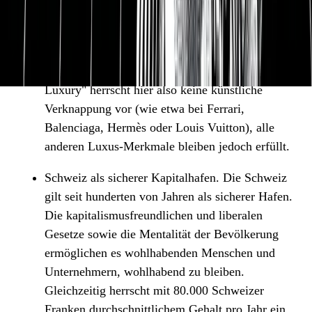
Starbucks Kaffee, Lindt Schokolade, das neueste
iPhone oder ein Glas Champagner. An sich
zwischen Premium und Luxus, aber dennoch für
jeden erschwinglich. Im Gegenzug zum "Limited
Luxury" herrscht hier also keine künstliche
Verknappung vor (wie etwa bei Ferrari,
Balenciaga, Hermès oder Louis Vuitton), alle
anderen Luxus-Merkmale bleiben jedoch erfüllt.
Schweiz als sicherer Kapitalhafen. Die Schweiz
gilt seit hunderten von Jahren als sicherer Hafen.
Die kapitalismusfreundlichen und liberalen
Gesetze sowie die Mentalität der Bevölkerung
ermöglichen es wohlhabenden Menschen und
Unternehmern, wohlhabend zu bleiben.
Gleichzeitig herrscht mit 80.000 Schweizer
Franken durchschnittlichem Gehalt pro Jahr ein