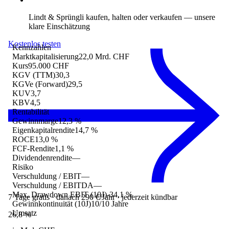
Lindt & Sprüngli kaufen, halten oder verkaufen
— unsere
klare Einschätzung
Kostenlos testen
Kennzahlen
Marktkapitalisierung
22,0 Mrd. CHF
Kurs
95.000 CHF
KGV (TTM)
30,3
KGVe (Forward)
29,5
KUV
3,7
KBV
4,5
Rentabilität
Gewinnmarge
12,3 %
Eigenkapitalrendite
14,7 %
ROCE
13,0 %
FCF-Rendite
1,1 %
Dividendenrendite
—
Risiko
Verschuldung / EBIT
—
Verschuldung / EBITDA
—
Max. Drawdown EBIT (10J)
-34,1 %
7 Tage gratis · danach 290 €/Jahr · jederzeit kündbar
Gewinnkontinuität (10J)
10/10 Jahre
Umsatz
26,8 %