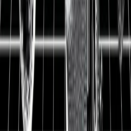
insgesamt weniger, aber achten mehr auf Qualität. Ein
toller Trend, der Lindt in die Karten spielt. Zusätzlich
gilt der Firmenstandort Schweiz als einer der
sichersten und liberalsten Häfen für Kapital. Die
oberste Priorität, das Vermögen von uns Investoren zu
schützen und zu wahren, wird in der Schweiz
ausgelebt. Damit gilt Lindt & Sprüngli auch in
turbulenten Börsenzeiten und unter schnelllebigen
Modeerscheinungen als sicherster aller Anker für
Investoren. Kein waghalsiger Tenbaggerkandidat,
sondern eine solide Option, um sein bereits
aufgebautes Vermögen global zu schützen und zu
vermehren. Wir haben uns Lindt & Sprüngli in den
letzten vier Wochen genau angesehen und präzisiert,
wann sich ein Einstieg für wen lohnt.