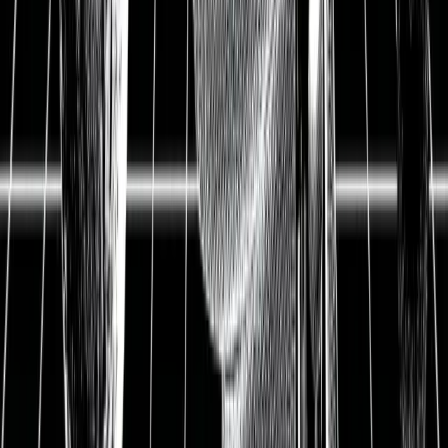
Aktienanalyse
Lindt & Sprüngli
Aktienanalyse: Schweizer
Qualität und ein Burggraben
aus Schokolade
11.06.2021
▲ Lindt & Sprüngli aus der Schweiz ist der
renommierteste Schokoladen- und Süßwarenhersteller
der Welt. 176 Jahre Tradition und Schokoladen-
Innovation machten Lindt & Sprüngli zum globalen
Führer für Premiumschokolade. Schokolade wird
dabei in Entwicklungsländern immer beliebter, vor
allem Premiumschokolade: Wir konsumieren