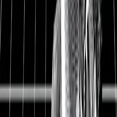
Qualität in jedem Schritt: Lindt entwickelt,
produziert und verkauft selbst. Wer auf Qualität
setzt, der muss einen akribischen Blick auf alle
Zulieferer und die gesamte Wertschöpfung
behalten. Lindt & Sprüngli hat das einfach
gelöst: Sie machen alles selbst. Neue
Schokoladensorten entwickeln. Eigene Auswahl
der Kakaobohnenbauern. Produktion aller
Sorten. Und der eigene Vertrieb in exklusiven
Lindt & Sprüngli Stores sowie online.
Konsumgüterunternehmen und Wachstum in
Kombination. Schokolade und Pralinen sind
dabei ein besonderer Markt: einerseits
Konsumgüter. Andererseits beginnt hier bereits
Luxus (100 Gramm Schokolade für 8 Euro). Ich
nenne das bei AlleAktien "Everyday Luxury":