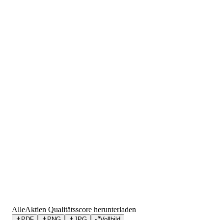
AlleAktien Qualitätsscore herunterladen
PDF
PNG
JPG
Vollbild