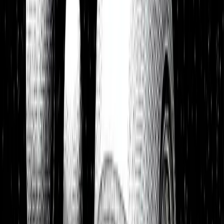
Watchlist
Portfolios
1:1 Begleitung
Über uns
Einloggen
Kostenlos testen
Watchlist
Unsere Top-Picks zum Kauf