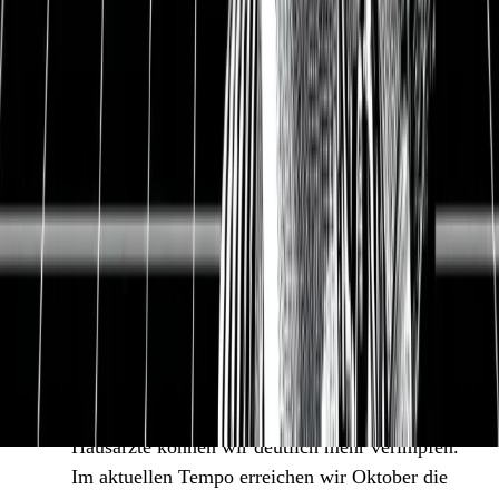
Vuitton hatte erst kürzlich berichtet, dass sie 52
% mehr Lederwaren und Kleidung verkauft
haben und es in den USA ein Umsatzplus von 26
% gab. Das sind gesunde Zeichen einer
wirtschaftlichen Erholung. Nur mit
Konsumentenvertrauen kommen wir aus der
Krise.
Deutschland und Europa nehmen an Fahrt auf.
Lange wurde Deutschland belächelt und die
aktuelle Lockdown-Politik wird stark kritisiert.
Im letzten Artikel hatten erst 8,4 % der
Deutschen eine Erstimpfung erhalten.
Mittlerweile sind es 20,2 % der Deutschen. Die
Impfstofflieferungen nehmen zu, dank der
Hausärzte können wir deutlich mehr verimpfen.
Im aktuellen Tempo erreichen wir Oktober die