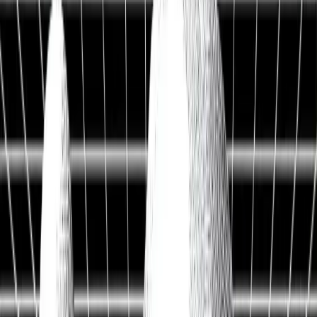
Live Workshop
TERMINAL + API
Kostenlos
Sieh, was andere nicht sehen
Fair Value, KI-Analysen & Screener zu 20.000+ Aktien —
vertraut von BlackRock, Goldman Sachs & Anthropic.
100M+
Kennzahlen
50 J.