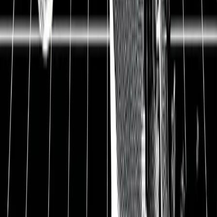
1
Welche Aktien sind im April 2021
besonders kaufenswert?
Auch 2021 gibt es neue Aktienrekorde. Viele
Privatanleger haben dieses Jahr bereits ein dickes
Plus im Depot. Der amerikanische Leitindex
S&P 500 ist bereits über 10 % gestiegen. Wer an
der Seitenlinie stand, hat wieder mal Rendite