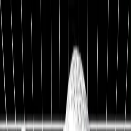
1:1 BETREUUNG
Werde Top 1 % Investor
Persönliche 1:1 Zusammenarbeit — Portfolio-Aufbau,
Strategie & exklusive Co-Investments.
26,8%
Ø Rendite / Jahr
3.129
Millionäre
100K+
Investoren
★★★★★
4.9/5
98,7%
Weiterempfehlung
Kostenfreies Erstgespräch