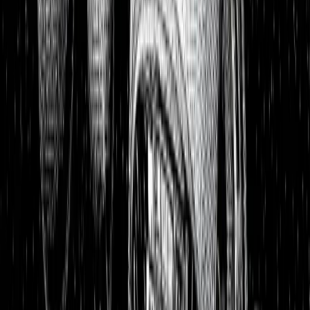
Portfolios
26,8 % p.a. seit 2018
Finanzielle Freiheit
26,8 % p.a.
Dividendendepot
18,6 % p.a.
1:1 Begleitung
Über uns
7 Tage kostenlos testen
Einloggen
Home