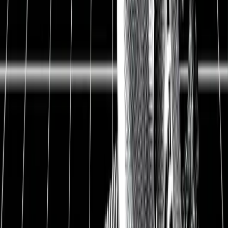
verpasst. Das soll nicht heißen, dass man auf
Biegen und Brechen in Aktien investieren sollte,
aber die Zeit ist unser größter Freund. Denn den
Markt zuverlässig einzuschätzen, ist schwierig.
Die meisten Investoren bringen zehn Jahre und
mehr an Erfahrung mit. Da ist es auch zu
verschmerzen, wenn eventuell mal eine
Abwärtsphase kommt. Oft ist es aber tragischer,
wenn man den Aufschwung nicht mitnimmt.
Die Impfungen gehen voran. Großbritannien und
die USA machen sich bereit für eine Nach-
Corona-Zeit. Die Amerikaner buchen wie
verrückt Kreuzfahrtplätze und Flüge. Jeder will
sich noch einen tollen Urlaub sichern, bevor alles
ausgebucht ist. Auch die Kreditkartendaten
zeigen: Es wird viel Geld ausgegeben. Louis