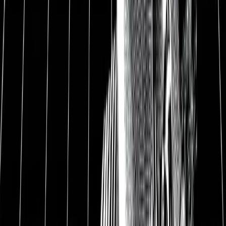
68 EUR
Ausstehende Aktien
42,1 Mio.
Marktkapitalisierung
3.080 Mio. USD
Enterprise Value
2.820 Mio. USD
Nettoliquidität
260 Mio. USD
Bruttomarge
85,1 %
EBIT-Marge
35,3 %
Gewinnmarge
36,4 %
Free Cash Flow-Rendite
3,3 %
Dividendenrendite
0,0 %
Datum
16.04.2021
1
InMode Aktie und Aktienanalyse