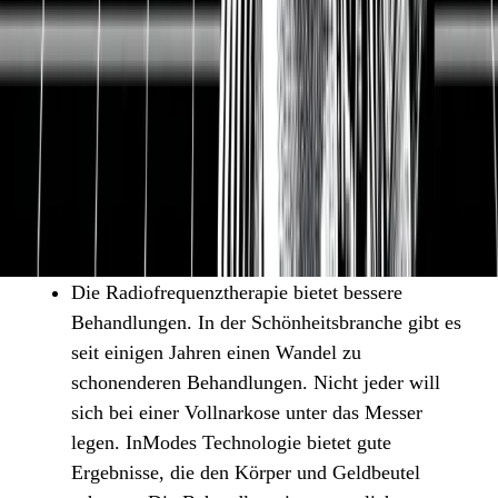
Die Schönheitsbranche boomt. Die Menschheit
wird immer älter. Dadurch treten einerseits mehr
Krankheiten auf, andererseits fühlen sich viele
nicht mehr wohl mit ihrem Körper. Die sozialen
Medien tun ihren Rest. Wer sein Gesicht
öffentlich zeigt, der möchte gut aussehen. Der
Markt für Schönheitsbehandlungen wächst
deshalb mit beeindruckenden 11 % pro Jahr.
Die Radiofrequenztherapie bietet bessere
Behandlungen. In der Schönheitsbranche gibt es
seit einigen Jahren einen Wandel zu
schonenderen Behandlungen. Nicht jeder will
sich bei einer Vollnarkose unter das Messer
legen. InModes Technologie bietet gute
Ergebnisse, die den Körper und Geldbeutel