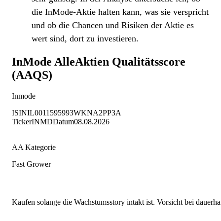
die InMode-Aktie halten kann, was sie verspricht
und ob die Chancen und Risiken der Aktie es
wert sind, dort zu investieren.
InMode
AlleAktien Qualitätsscore
(AAQS)
Inmode
ISIN
IL0011595993
WKN
A2PP3A
Ticker
INMD
Datum
08.08.2026
AA Kategorie
Fast Grower
Kaufen solange die Wachstumsstory intakt ist. Vorsicht bei dauer