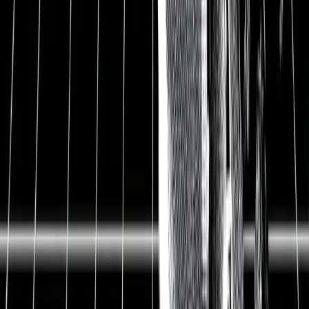
InMode Aktie und Aktienanalyse
Hauptsitz
Israel
ISIN
IL0011595993
WKN
A2PP3A
Ticker-Symbol
INMD
Branche
Gesundheit
81 USD
Kurs