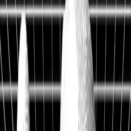
Live Workshop
TERMINAL + API
Kostenlos
Sieh, was andere nicht sehen
Fair Value, KI-Analysen & Screener zu 20.000+ Aktien —
vertraut von BlackRock, Goldman Sachs & Anthropic.
100M+
Kennzahlen
50 J.