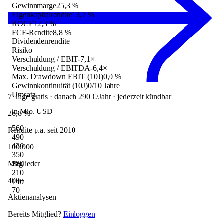
Gewinnmarge
25,3 %
Eigenkapitalrendite
13,7 %
ROCE
12,3 %
FCF-Rendite
8,8 %
Dividendenrendite
—
Risiko
Verschuldung / EBIT
-7,1×
Verschuldung / EBITDA
-6,4×
Max. Drawdown EBIT (10J)
0,0 %
Gewinnkontinuität (10J)
0/10 Jahre
Umsatz
7 Tage gratis · danach 290 €/Jahr · jederzeit kündbar
in Mio. USD
26,8 %
560
Rendite p.a. seit 2010
490
420
100.000+
350
280
Mitglieder
210
400+
140
70
Aktienanalysen
Bereits Mitglied?
Einloggen