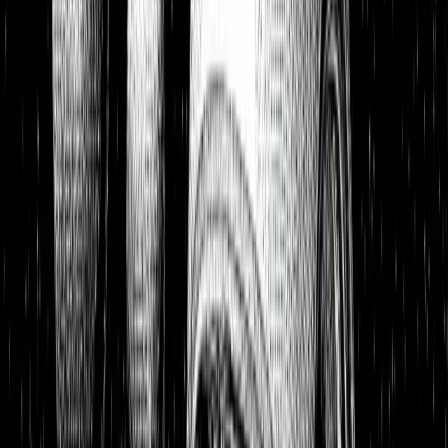
Portfolios
26,8 % p.a. seit 2018
Finanzielle Freiheit
26,8 % p.a.
Dividendendepot
18,6 % p.a.
1:1 Begleitung
Über uns
7 Tage kostenlos testen
Einloggen
Home