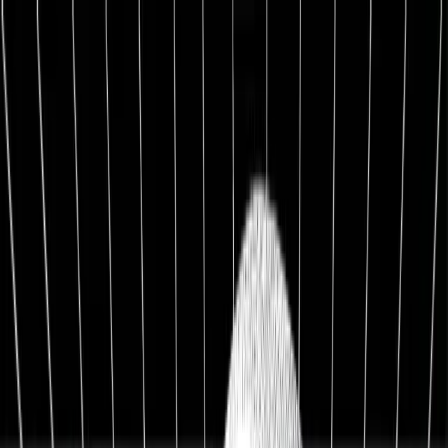
1:1 BETREUUNG
Werde Top 1 % Investor
Persönliche 1:1 Zusammenarbeit — Portfolio-Aufbau,
Strategie & exklusive Co-Investments.
26,8%
Ø Rendite / Jahr
3.129
Millionäre
100K+
Investoren
★★★★★
4.9/5
98,7%
Weiterempfehlung
Kostenfreies Erstgespräch