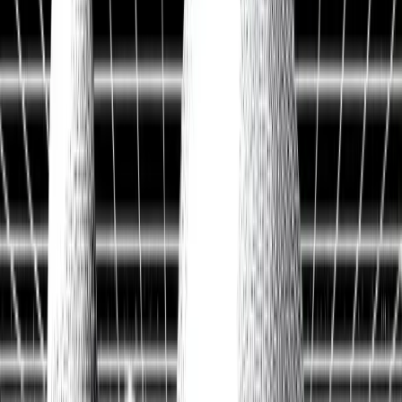
Historische Daten
<10ms
API-Latenz
Kostenlos Aktien analysieren
Data API entdecken