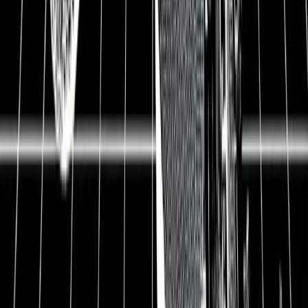
Gesellschaft, in der wir 80 Jahre und älter werden,
können wir nicht für immer natürlich schön bleiben.
InMode bietet eine spannende Technologie, die vielen
Menschen ihr Selbstwertgefühl wiedergibt. Mit
innovativen Radiofrequenzen wird die Haut wieder
gestrafft und Fett reduziert. Das Unternehmen konnte
mit seinen Produkten in den letzten Jahren um 50 %
pro Jahr wachsen. Besonders beeindruckend ist, dass
die Produkte hochprofitabel und besser als klassische
Behandlungsmethoden sind. InMode ist deshalb ein
spannendes Investment in einen Markt, der ein
gewaltiges Zukunftspotential in den kommenden
Jahren hat. In dieser Aktienanalyse erfährst du, wie
InMode mit seinen Produkten das Lebensgefühl vieler
Menschen verbessert und wo die Risiken einer
Investition liegen.