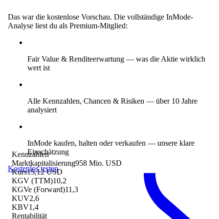
Das war die kostenlose Vorschau. Die vollständige InMode-
Analyse liest du als Premium-Mitglied:
Fair Value & Renditeerwartung
— was die Aktie wirklich
wert ist
Alle Kennzahlen, Chancen & Risiken
— über 10 Jahre
analysiert
InMode kaufen, halten oder verkaufen
— unsere klare
Einschätzung
Kennzahlen
Marktkapitalisierung
958 Mio. USD
Kostenlos testen
Kurs
15,12 USD
KGV (TTM)
10,2
KGVe (Forward)
11,3
KUV
2,6
KBV
1,4
Rentabilität