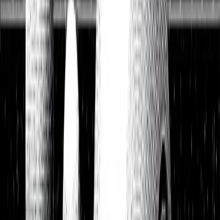
Watchlist
Portfolios
1:1 Begleitung
Über uns
Einloggen
Kostenlos testen
Watchlist
Unsere Top-Picks zum Kauf