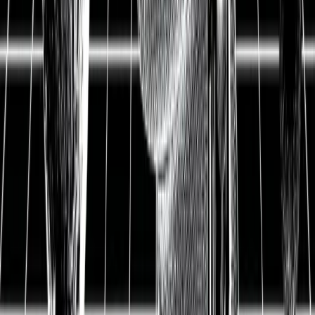
Aktienanalyse
Etsy Aktienanalyse:
Onlineshop-Konzept, das
Kreativität, Einzigartigkeit
und Inspiration vereint
09.04.2021