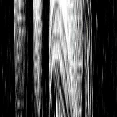
Portfolios
26,8 % p.a. seit 2018
Finanzielle Freiheit
26,8 % p.a.
Dividendendepot
18,6 % p.a.
1:1 Begleitung
Über uns
7 Tage kostenlos testen
Einloggen
Home