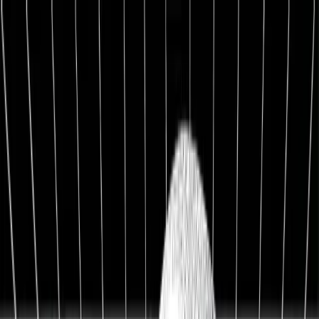
1:1 BETREUUNG
Werde Top 1 % Investor
Persönliche 1:1 Zusammenarbeit — Portfolio-Aufbau,
Strategie & exklusive Co-Investments.
26,8%
Ø Rendite / Jahr
3.129
Millionäre
100K+
Investoren
★★★★★
4.9/5
98,7%
Weiterempfehlung
Kostenfreies Erstgespräch