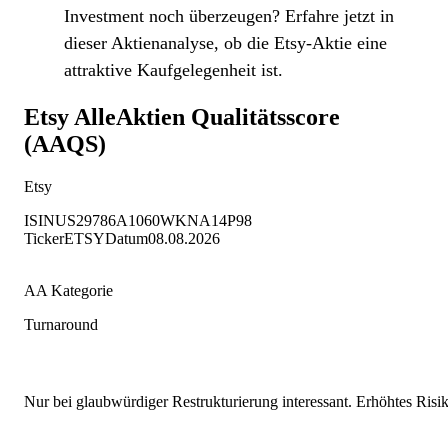
Investment noch überzeugen? Erfahre jetzt in
dieser Aktienanalyse, ob die Etsy-Aktie eine
attraktive Kaufgelegenheit ist.
Etsy
AlleAktien Qualitätsscore
(AAQS)
Etsy
ISIN
US29786A1060
WKN
A14P98
Ticker
ETSY
Datum
08.08.2026
AA Kategorie
Turnaround
Nur bei glaubwürdiger Restrukturierung interessant. Erhöhtes Risi