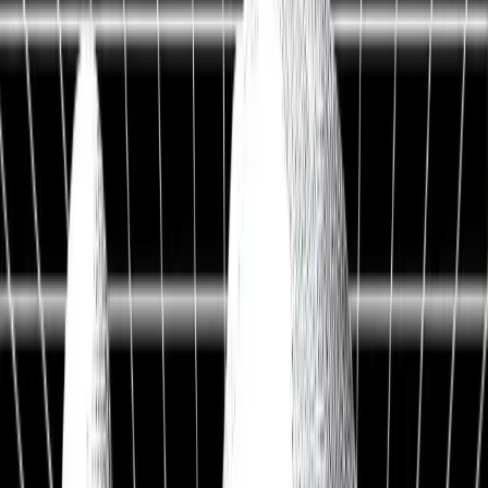
Live Workshop
TERMINAL + API
Kostenlos
Sieh, was andere nicht sehen
Fair Value, KI-Analysen & Screener zu 20.000+ Aktien —
vertraut von BlackRock, Goldman Sachs & Anthropic.
100M+
Kennzahlen
50 J.