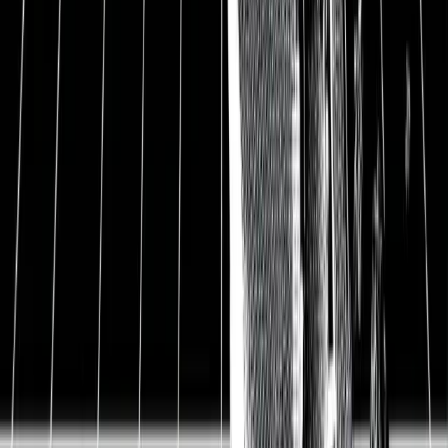
Coronakrise geführt. Aber kann das Unternehmen
auch ohne den Corona-Rückenwind überleben?
Erfahre jetzt in dieser Aktienanalyse, warum ich die
Etsy-Aktie spannend finde.
Etsy Aktie und Aktienanalyse
Hauptsitz
New York, USA
ISIN
US29786A1060
WKN
A14P98
Ticker-Symbol
ETSY
Sektor
Zyklischer Konsum
197 USD
Kurs
167 EUR
Ausstehende Aktien
136,4 Mio.