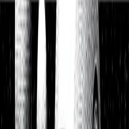
Watchlist
Portfolios
1:1 Begleitung
Über uns
Einloggen
Kostenlos testen
Watchlist
Unsere Top-Picks zum Kauf