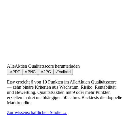
AlleAktien Qualitätsscore herunterladen
PDF
PNG
JPG
Vollbild
Etsy
erreicht
6
von 10 Punkten
im AlleAktien Qualitätsscore
— zehn binäre Kriterien aus Wachstum, Risiko, Rentabilität
und Bewertung. Qualitätsaktien mit 9 oder mehr Punkten
erzielten in drei unabhängigen 50-Jahres-Backtests die doppelte
Marktrendite.
Zur wissenschaftlichen Studie →