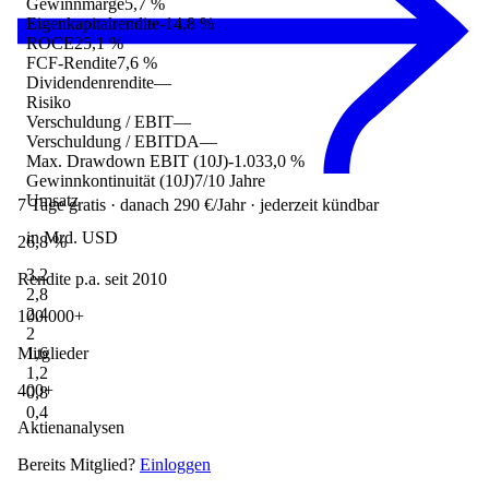
Gewinnmarge
5,7 %
Eigenkapitalrendite
-14,8 %
ROCE
25,1 %
FCF-Rendite
7,6 %
Dividendenrendite
—
Risiko
Verschuldung / EBIT
—
Verschuldung / EBITDA
—
Max. Drawdown EBIT (10J)
-1.033,0 %
Gewinnkontinuität (10J)
7/10 Jahre
Umsatz
7 Tage gratis · danach 290 €/Jahr · jederzeit kündbar
in Mrd. USD
26,8 %
3,2
Rendite p.a. seit 2010
2,8
2,4
100.000+
2
1,6
Mitglieder
1,2
400+
0,8
0,4
Aktienanalysen
Bereits Mitglied?
Einloggen