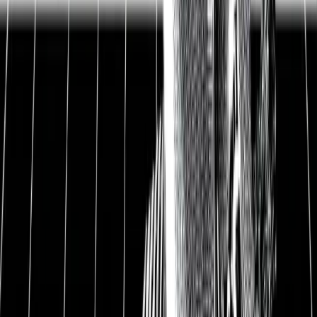
Marktkapitalisierung
26,9 Mrd. USD
Enterprise Value
26,7 Mrd. USD
Nettoliquidität
182 Mio. USD
Bruttomarge
73,1 %
EBIT-Marge
24,6 %
Gewinnmarge
20,2 %
Free Cash Flow-Rendite
2,5 %
Dividendenrendite
0,0 %
Datum
09.04.2021
1
Etsy Aktie und Aktienanalyse
Onlineshopping boomt auch ohne Corona. Etsy
ist ein Betreiber von Onlineshops und profitiert