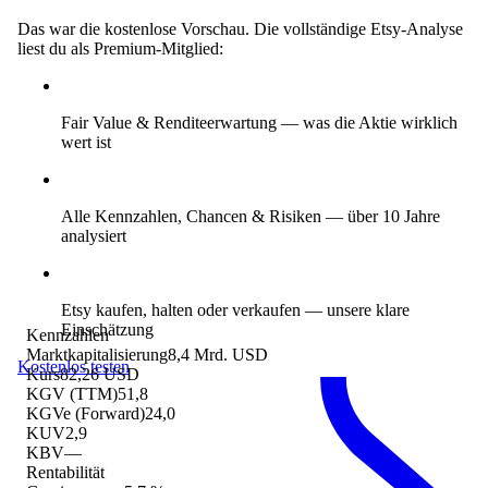
Das war die kostenlose Vorschau. Die vollständige Etsy-Analyse
liest du als Premium-Mitglied:
Fair Value & Renditeerwartung
— was die Aktie wirklich
wert ist
Alle Kennzahlen, Chancen & Risiken
— über 10 Jahre
analysiert
Etsy kaufen, halten oder verkaufen
— unsere klare
Einschätzung
Kennzahlen
Marktkapitalisierung
8,4 Mrd. USD
Kostenlos testen
Kurs
82,26 USD
KGV (TTM)
51,8
KGVe (Forward)
24,0
KUV
2,9
KBV
—
Rentabilität