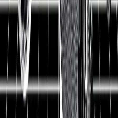
▲ Etsy ist der weltweit führende eCommerce-
Anbieter für handgemachte Produkte. Kreativität,
Einzigartigkeit und Inspiration. Das sind Dinge, die
man bei Louis Vuitton oder Pinterest erwartet, aber
nicht im Onlineshopping. Etsy hat es allerdings
geschafft, diese Eigenschaften unter einen Hut zu
bringen. Etsy ist nicht der nächste Onlineshop,
sondern eine Quelle der Inspiration. Kunden besuchen
Etsy, um Produkte zu finden, die es nirgendwo sonst
auf der Welt gibt. Genau diese Nische ist Etsys Stärke
und hat das Unternehmen erfolgreich durch die