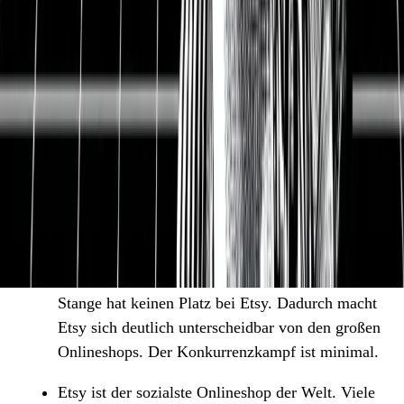
vom starken Wachstum des eCommerce-Markts.
Denn obwohl es das Internet seit mehr als 20
Jahren gibt, steht der Einzelhandel im Internet
am Anfang. Der allgemeine eCommerce-Markt
wächst um 16 % pro Jahr. Etsys Markt ist sogar
spezieller und wächst 31 % pro Jahr.
Etsy ist der führende Marktplatz für
handgemachte Produkte. Etsy hat sich in einer
spannenden Nische etabliert. Während Amazon
und eBay Alles-Verkäufer sind, setzt Etsy den
Fokus auf handgemachte Produkte. Ware von der
Stange hat keinen Platz bei Etsy. Dadurch macht
Etsy sich deutlich unterscheidbar von den großen
Onlineshops. Der Konkurrenzkampf ist minimal.
Etsy ist der sozialste Onlineshop der Welt. Viele