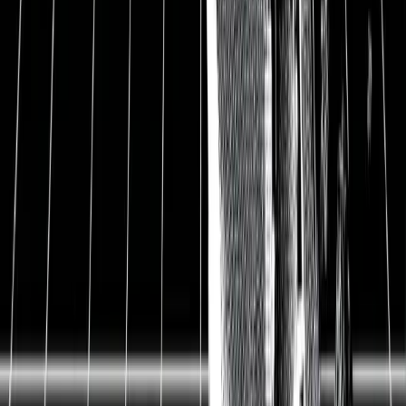
recherchierten Analyse alle Hintergründe hinter der
Isotopentechnik und wieso Eckert & Ziegler so ein
großes Zukunftspotential hat.
Aktienanalyse Eckert & Ziegler
Hauptsitz
Deutschland
ISIN
DE0005659700
WKN
565970
Ticker-Symbol
EUZ.DE
Sektor
Gesundheit
Kurs
54 EUR
Ausstehende Aktien
20,6 Mio.
Marktkapitalisierung
1.130 Mio. EUR
Enterprise Value
1.071 Mio. EUR