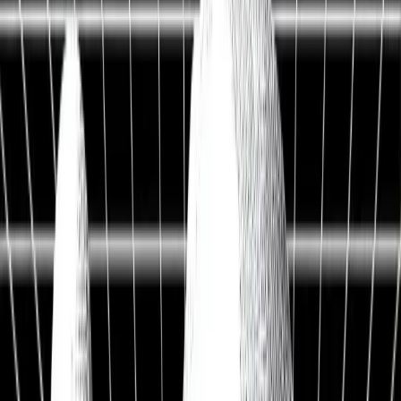
Live Workshop
TERMINAL + API
Kostenlos
Sieh, was andere nicht sehen
Fair Value, KI-Analysen & Screener zu 20.000+ Aktien —
vertraut von BlackRock, Goldman Sachs & Anthropic.
100M+
Kennzahlen
50 J.