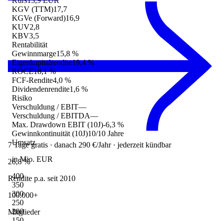
Kurs
13,9 EUR
KGV (TTM)
17,7
KGVe (Forward)
16,9
KUV
2,8
KBV
3,5
Rentabilität
Gewinnmarge
15,8 %
Eigenkapitalrendite
19,4 %
ROCE
18,1 %
FCF-Rendite
4,0 %
Dividendenrendite
1,6 %
Risiko
Verschuldung / EBIT
—
Verschuldung / EBITDA
—
Max. Drawdown EBIT (10J)
-6,3 %
Gewinnkontinuität (10J)
10/10 Jahre
Umsatz
7 Tage gratis · danach 290 €/Jahr · jederzeit kündbar
in Mio. EUR
26,8 %
400
Rendite p.a. seit 2010
350
300
100.000+
250
200
Mitglieder
150