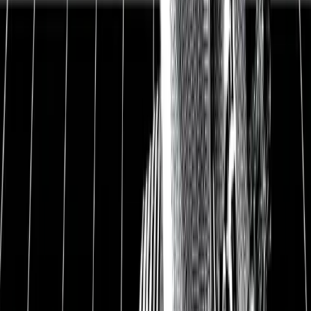
Nettoliquidität
59,0 Mio. EUR
Bruttomarge
45,9%
EBIT-Marge
18,8%
Gewinnmarge
12,3%
Free Cash Flow-Rendite
2,9%
Dividendenrendite
0,8%
Datum
29.01.2021
1
Eckert & Ziegler Aktie und
Aktienanalyse
Spezialist für Radioaktivität. Eckert & Ziegler ist
eines der führenden Unternehmen im Umgang
mit radioaktiven Isotopen. Sie produzieren