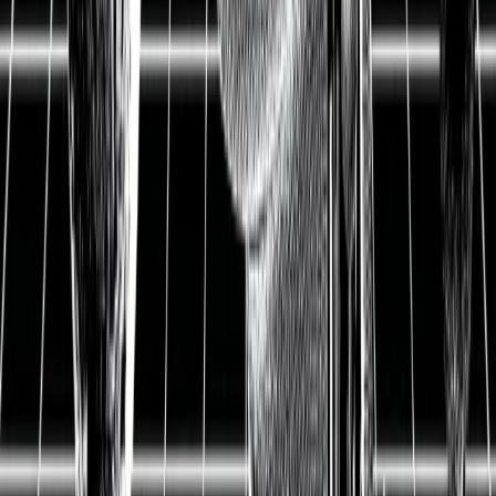
Aktienanalyse
Eckert & Ziegler
Aktienanalyse: Strahlende
Zukunft durch moderne
Krebsbehandlung mit einem
tiefen Burggraben
29.01.2021