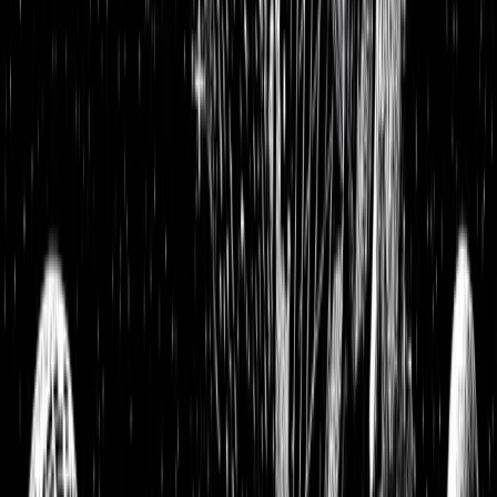
Eckert & Ziegler Aktienanalyse: Strahlende Zukunft durch
moderne Krebsbehandlung mit einem tiefen Burggraben