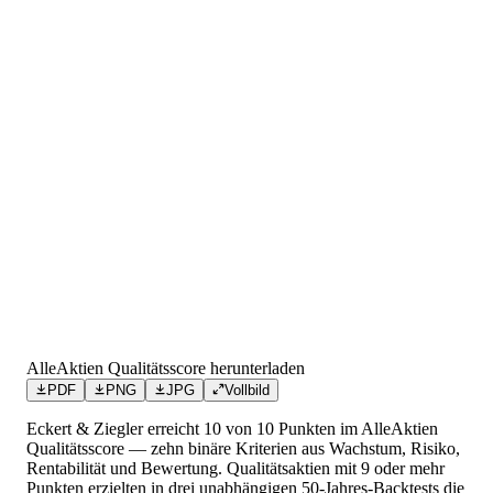
AlleAktien Qualitätsscore herunterladen
PDF
PNG
JPG
Vollbild
Eckert & Ziegler
erreicht
10
von 10 Punkten
im AlleAktien
Qualitätsscore — zehn binäre Kriterien aus Wachstum, Risiko,
Rentabilität und Bewertung. Qualitätsaktien mit 9 oder mehr
Punkten erzielten in drei unabhängigen 50-Jahres-Backtests die