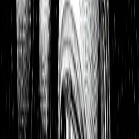
Portfolios
26,8 % p.a. seit 2018
Finanzielle Freiheit
26,8 % p.a.
Dividendendepot
18,6 % p.a.
1:1 Begleitung
Über uns
7 Tage kostenlos testen
Einloggen
Home