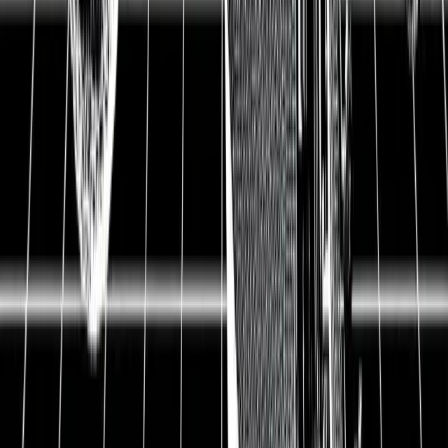
▲ Eckert & Ziegler ist ein Spezialist für radioaktive
Strahlung. Das Unternehmen produziert verschiedene
radioaktive Isotope, die in der Medizin und Industrie
eingesetzt werden können. Seit einigen Jahren boomt
die Nachfrage nach den Produkten. Bei
Krebserkrankungen ist die Strahlenbehandlung sehr
körperschonend, preiswert und bietet bessere
Behandlungserfolge. Eckert & Ziegler hat eines der
besten Heilmittel gegen bestimmte Krebsarten wie
Prostatakrebs gefunden. Lies jetzt in dieser intensiv