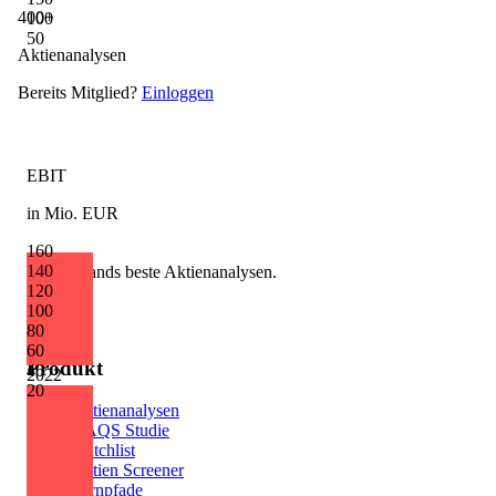
400+
100
50
Aktienanalysen
Bereits Mitglied?
Einloggen
EBIT
in Mio. EUR
160
140
Deutschlands beste Aktienanalysen.
120
100
80
60
Produkt
40
2022
20
Aktienanalysen
AAQS Studie
Watchlist
Aktien Screener
Lernpfade