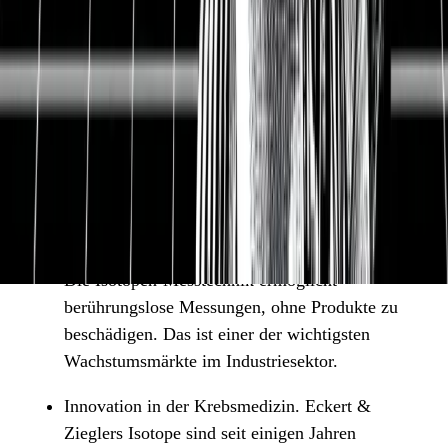
Isotope und entwickeln die entsprechenden
Anlagen für verschiedene Bereiche aus der
Medizin und Industrie. Das Geschäftsmodell ist
eine profitable Nische mit Abo-Modell und
Schutz durch staatliche Einrichtungen.
Hohe Nachfrage aus Industrie. Die Industrie
fragt Isotopentechnik nach, um präzise
Messsysteme zu entwickeln. Eckert & Ziegler ist
ein Hauptprofiteur von Industrieautomatisierung.
Die Isotopen-Messtechnik ermöglicht
berührungslose Messungen, ohne Produkte zu
beschädigen. Das ist einer der wichtigsten
Wachstumsmärkte im Industriesektor.
Innovation in der Krebsmedizin. Eckert &
Zieglers Isotope sind seit einigen Jahren