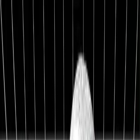
1:1 BETREUUNG
Werde Top 1 % Investor
Persönliche 1:1 Zusammenarbeit — Portfolio-Aufbau,
Strategie & exklusive Co-Investments.
26,8%
Ø Rendite / Jahr
3.129
Millionäre
100K+
Investoren
★★★★★
4.9/5
98,7%
Weiterempfehlung
Kostenfreies Erstgespräch