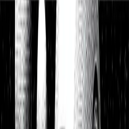
Watchlist
Portfolios
1:1 Begleitung
Über uns
Einloggen
Kostenlos testen
Watchlist
Unsere Top-Picks zum Kauf