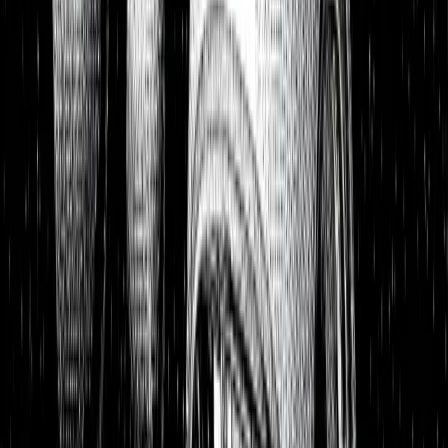
Portfolios
26,8 % p.a. seit 2018
Finanzielle Freiheit
26,8 % p.a.
Dividendendepot
18,6 % p.a.
1:1 Begleitung
Über uns
7 Tage kostenlos testen
Einloggen
Home