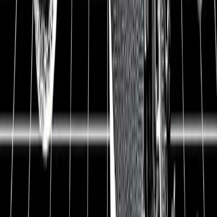
BYD Aktie bricht um fast 70 % ein –
Das steckt wirklich dahinter Aktie und
Aktienanalyse
Hauptsitz
China 🇨🇳
Sektor
Zyklischer Konsum
Industrie
Automobilhersteller
Kurs
15,80 EUR
Marktkapitalisierung
135,57 Mrd. EUR
Umsatzwachstum Ø5 Jahre
47,35 %
Gewinnwachstum Ø5 Jahre
116,62 %
KGVe
17,9
KGV Ø5 Jahre
40,7