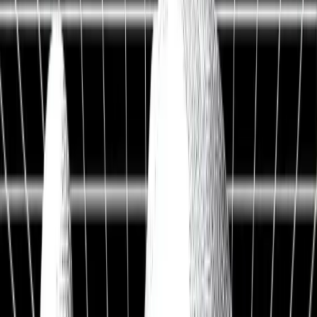
Live Workshop
TERMINAL + API
Kostenlos
Sieh, was andere nicht sehen
Fair Value, KI-Analysen & Screener zu 20.000+ Aktien —
vertraut von BlackRock, Goldman Sachs & Anthropic.
100M+
Kennzahlen
50 J.