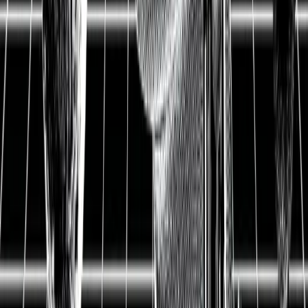
Update
BYD Aktie bricht um fast 70
% ein – Das steckt wirklich
dahinter
Die BYD Aktie (Build Your Dreams), ein Schwergewicht im
Bereich Elektrofahrzeuge und Batterien, verzeichnete heute einen
extremen Kursrückgang. Nach einer langen Periode, in der das
chinesische Unternehmen mit Stabilität und vielversprechenden
Wachstumsaussichten überzeugen konnte, stellt sich nun die
Frage: Welche Gründe haben zu diesem Rückgang geführt?
Dieser Kurz-Report analysiert die entscheidenden Faktoren, die
heute den Kurs der BYD Aktie beeinflusst haben. Spoiler: Es ist
nicht so schlimm, wie viele denken.
10.06.2025