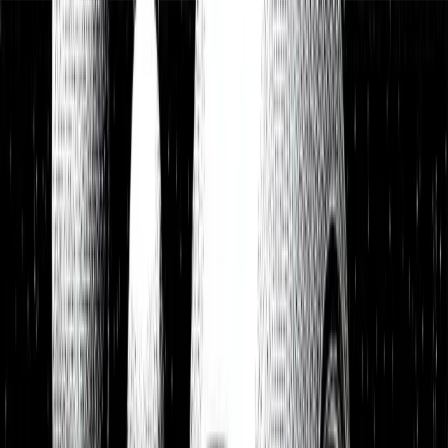
Watchlist
Portfolios
1:1 Begleitung
Über uns
Einloggen
Kostenlos testen
Watchlist
Unsere Top-Picks zum Kauf