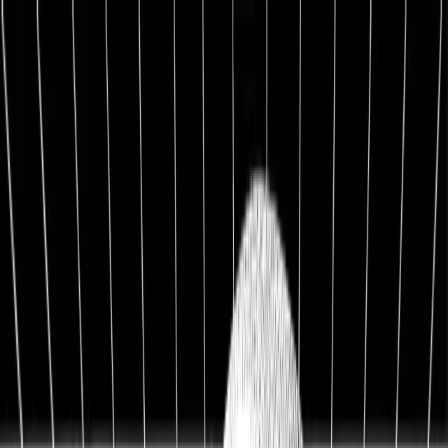
1:1 BETREUUNG
Werde Top 1 % Investor
Persönliche 1:1 Zusammenarbeit — Portfolio-Aufbau,
Strategie & exklusive Co-Investments.
26,8%
Ø Rendite / Jahr
3.129
Millionäre
100K+
Investoren
★★★★★
4.9/5
98,7%
Weiterempfehlung
Kostenfreies Erstgespräch