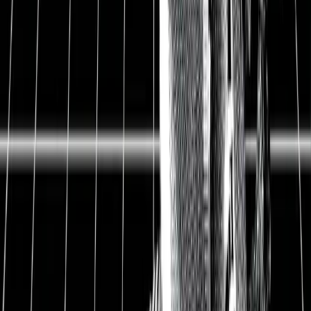
einem wachsenden, aber auch volatilen Sektor
einen spannenden Einstieg, weil sie ein
diversifiziertes Portfolio besitzt.
Man kann BB Biotech auch als eine Form von
aktiv gemanagten Biotechnologie-Fonds
betrachten.
Derzeit liegt die Marktkapitalisierung 35% über
dem inneren Wert.
2
Inhaltsverzeichnis
Unternehmensportrait
Bewertung der BB Biotech-Aktie