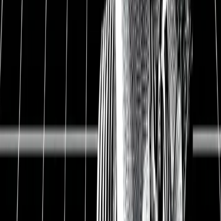
Chancen / Risiken
Fazit
3
Unternehmensportrait
BB Biotech ist eine Beteiligungsgesellschaft
mit Sitz
im schweizerischen Schaffhausen. Sie wurde am 9.
November 1993 gegründet. Der Fokus liegt auf
Beteiligungen an
Unternehmen im
Biotechnologiesektor
. In diesem Sektor ist BB
Biotech eine der größten Beteiligungsgesellschaften
weltweit. Die Aktie von BB Biotech ist an der SIX
Swiss Exchange, an der Deutschen Börse und an der
italienischen Börse in Mailand notiert.