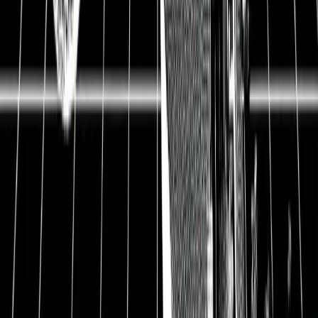
Aktienanalyse BB Biotech
WKN
A0NFN3
Preis
58,80 EUR
Ausstehende Aktien
55,4 Mio.
Marktkapitalisierung
3,29 Mrd. EUR
Nettoverschuldung
87,5 Mio. EUR
Datum
09.11.2018
1
Zusammenfassung
Als Beteiligungsgesellschaft bietet BB Biotech in