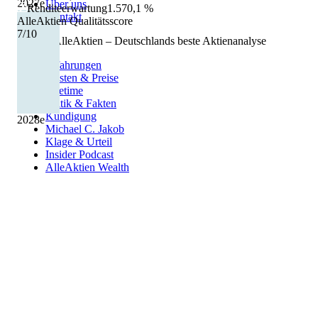
2027
e
Über uns
Renditeerwartung
1.570,1 %
Kontakt
AlleAktien Qualitätsscore
7
/10
©
2026
AlleAktien – Deutschlands beste Aktienanalyse
Erfahrungen
Kosten & Preise
Lifetime
Kritik & Fakten
Kündigung
2028
e
Michael C. Jakob
Klage & Urteil
Insider Podcast
AlleAktien Wealth