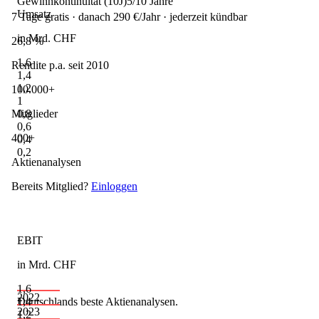
Gewinnkontinuität (10J)
5/10 Jahre
Umsatz
7 Tage gratis · danach 290 €/Jahr · jederzeit kündbar
in Mrd. CHF
26,8 %
1,6
Rendite p.a. seit 2010
1,4
1,2
100.000+
1
0,8
Mitglieder
0,6
400+
0,4
0,2
Aktienanalysen
Bereits Mitglied?
Einloggen
EBIT
in Mrd. CHF
1,6
2022
1,4
Deutschlands beste Aktienanalysen.
2023
1,2