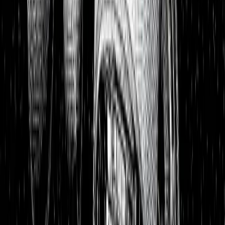
Portfolios
26,8 % p.a. seit 2018
Finanzielle Freiheit
26,8 % p.a.
Dividendendepot
18,6 % p.a.
1:1 Begleitung
Über uns
7 Tage kostenlos testen
Einloggen
Home