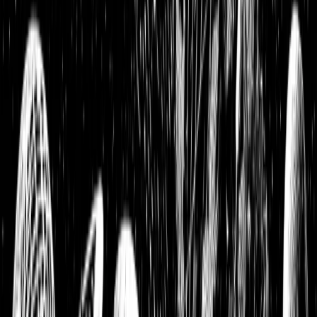
BB Biotech Aktienanalyse: Starker Dividendenzahler in
wachsendem Sektor?