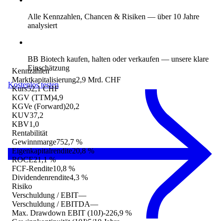
Alle Kennzahlen, Chancen & Risiken
— über 10 Jahre
analysiert
BB Biotech kaufen, halten oder verkaufen
— unsere klare
Einschätzung
Kennzahlen
Marktkapitalisierung
2,9 Mrd. CHF
Kostenlos testen
Kurs
52,1 CHF
KGV (TTM)
4,9
KGVe (Forward)
20,2
KUV
37,2
KBV
1,0
Rentabilität
Gewinnmarge
752,7 %
Eigenkapitalrendite
20,8 %
ROCE
21,1 %
FCF-Rendite
10,8 %
Dividendenrendite
4,3 %
Risiko
Verschuldung / EBIT
—
Verschuldung / EBITDA
—
Max. Drawdown EBIT (10J)
-226,9 %