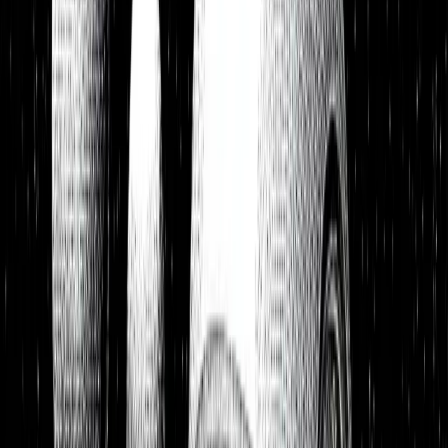
Watchlist
Portfolios
1:1 Begleitung
Über uns
Einloggen
Kostenlos testen
Watchlist
Unsere Top-Picks zum Kauf