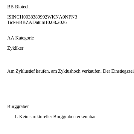
BB Biotech
ISIN
CH0038389992
WKN
A0NFN3
Ticker
BBZA
Datum
10.08.2026
AA Kategorie
Zykliker
Am Zyklustief kaufen, am Zyklushoch verkaufen. Der Einstiegszeit
Burggraben
Kein struktureller Burggraben erkennbar