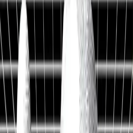
Live Workshop
TERMINAL + API
Kostenlos
Sieh, was andere nicht sehen
Fair Value, KI-Analysen & Screener zu 20.000+ Aktien —
vertraut von BlackRock, Goldman Sachs & Anthropic.
100M+
Kennzahlen
50 J.