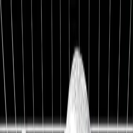
1:1 BETREUUNG
Werde Top 1 % Investor
Persönliche 1:1 Zusammenarbeit — Portfolio-Aufbau,
Strategie & exklusive Co-Investments.
26,8%
Ø Rendite / Jahr
3.129
Millionäre
100K+
Investoren
★★★★★
4.9/5
98,7%
Weiterempfehlung
Kostenfreies Erstgespräch