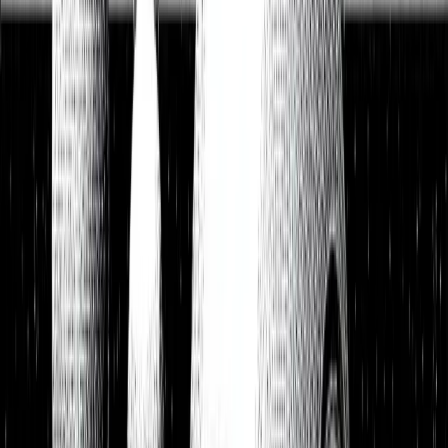
Watchlist
Portfolios
1:1 Begleitung
Über uns
Einloggen
Kostenlos testen
Watchlist
Unsere Top-Picks zum Kauf