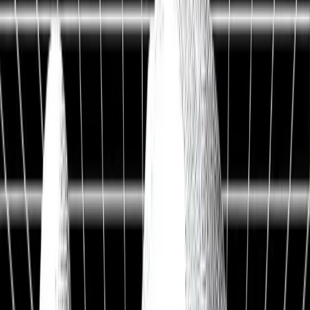
Live Workshop
TERMINAL + API
Kostenlos
Sieh, was andere nicht sehen
Fair Value, KI-Analysen & Screener zu 20.000+ Aktien —
vertraut von BlackRock, Goldman Sachs & Anthropic.
100M+
Kennzahlen
50 J.