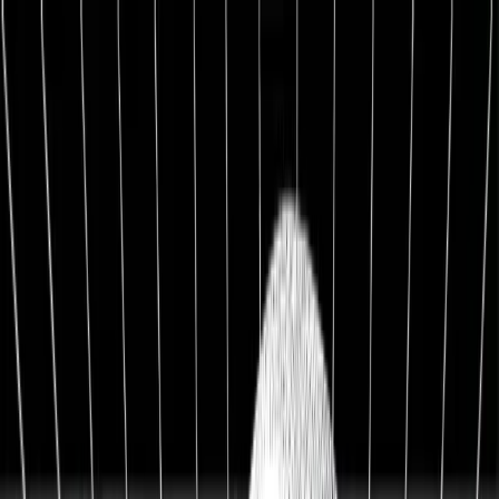
1:1 BETREUUNG
Werde Top 1 % Investor
Persönliche 1:1 Zusammenarbeit — Portfolio-Aufbau,
Strategie & exklusive Co-Investments.
26,8%
Ø Rendite / Jahr
3.129
Millionäre
100K+
Investoren
★★★★★
4.9/5
98,7%
Weiterempfehlung
Kostenfreies Erstgespräch