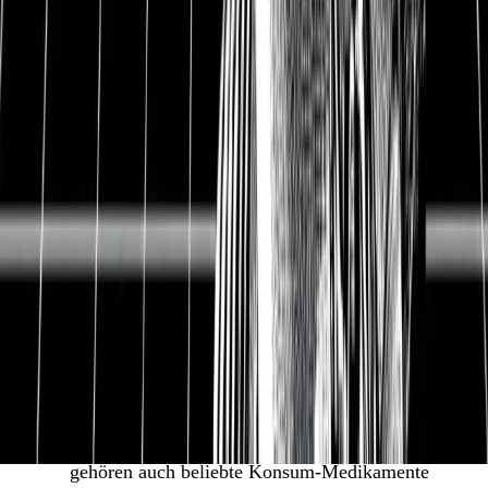
1
Bayer ist das größte
Agrochemieunternehmen der Welt.
Zukunftsmarkt Landwirtschaft. Bayer stellt das
Saatgut her, damit Bauern uns ernähren können.
Das Saatgut und die Pflanzenschutzmittel von
Bayer sind speziell verändert und maximieren
den Ertrag auf den Anbauflächen. Leider gibt es
immer noch 800 Mio. Menschen auf der Welt,
die täglich hungern müssen. Bayers Innovationen
in der Landwirtschaft helfen dabei, diese Zahl
langfristig zu reduzieren.
Pharmaunternehmen. Bayer entwickelt
verschreibungspflichtige Medikamente, die uns
ein längeres Leben ermöglichen. Zum Portfolio
gehören auch beliebte Konsum-Medikamente