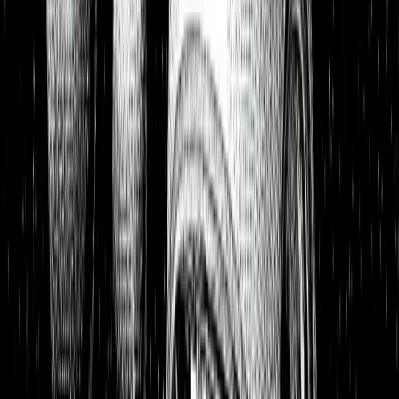
Portfolios
26,8 % p.a. seit 2018
Finanzielle Freiheit
26,8 % p.a.
Dividendendepot
18,6 % p.a.
1:1 Begleitung
Über uns
7 Tage kostenlos testen
Einloggen
Home