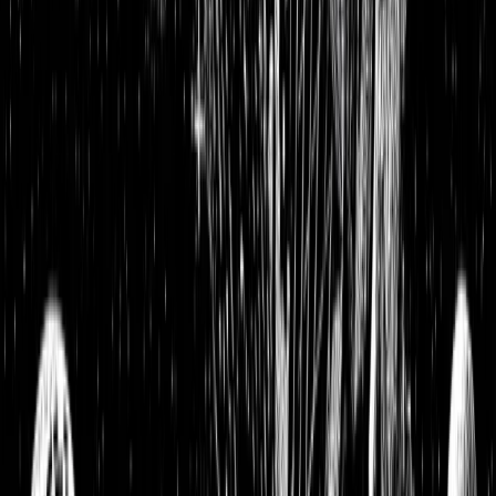
Bayer Update: Der Pharma- und Agrochemieriese befreit sich
von seinen Altlasten und bietet 6% Dividende