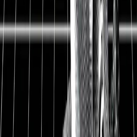
Hauptsitz
Deutschland
ISIN
DE000BAY0017
WKN
BAY001
Ticker-Symbol
BAYN.DE
Kurs
45 EUR
Ausstehende Aktien
982 Mio.
Marktkapitalisierung
44,2 Mrd.
Nettoverschuldung
33,6 Mrd.
Enterprise Value
89,9 Mrd.
Free Cash Flow-Rendite
9,5%
Dividendenrendite
6,2%
Datum
02.10.2020