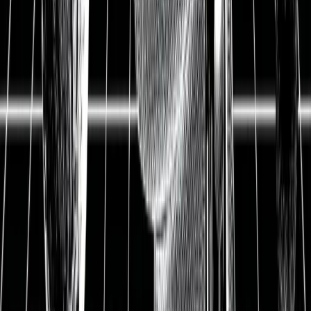
Update
Bayer Update: Der Pharma-
und Agrochemieriese befreit
sich von seinen Altlasten und
bietet 6% Dividende
08.10.2020