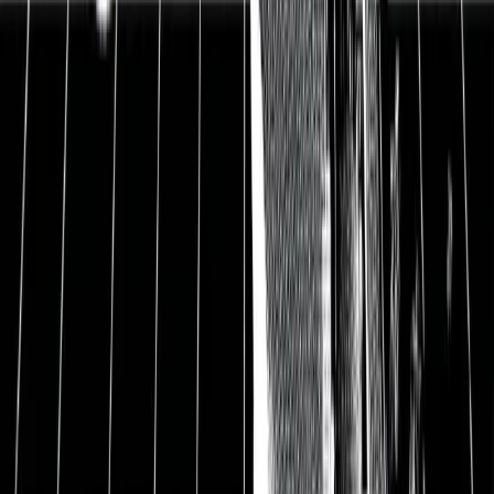
das sich auf Saatgut und Pflanzenschutzmittel
spezialisiert hat. Im Vergleich zu natürlichem Saatgut
können Bauern mit den Produkten von Bayer ihren
Ertrag vervielfachen. Langfristig profitiert die
Menschheit von Bayers Innovationen. Allerdings gibt
es Risiken durch die Übernahme. Leute machen den
Unkrautvernichter Glyphosat für ihre Krebserkrankung
verantwortlich und klagen gegen Bayer. Parallel dazu
sind die Preise für Nutzpflanzen stark gesunken.
Bayers Produkte verkaufen sich deshalb nicht mehr so
gut. In diesem Update werde ich dir erklären, wieso
ich die Bayer-Aktie langfristig dennoch für
kaufenswert halte.
Update Bayer