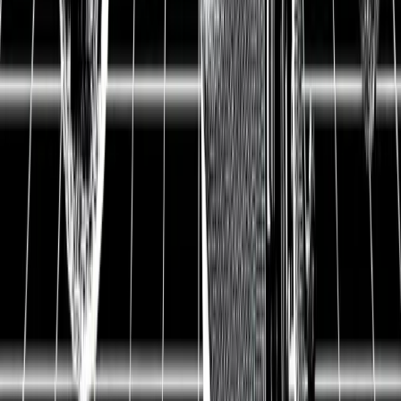
▲ Bayer ist eines der größten deutschen Unternehmen
und in zwei spannenden Zukunftsmärkten aktiv:
Pharma und Landwirtschaft. Die Produkte von Bayer
dienen dazu, das Leben der Menschen gesünder zu
machen. Besonders Bayers Produkte für die
Landwirtschaft helfen dabei, Menschenleben zu retten.
Leider hungern täglich 800 Mio. Menschen auf der
Welt, weil sie nicht genügend zu essen haben. Bayer
hat 2018 das Unternehmen Monsanto übernommen,