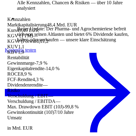
Alle Kennzahlen, Chancen & Risiken
— über 10 Jahre
analysiert
Kennzahlen
Marktkapitalisierung
48,4 Mrd. EUR
Bayer Update: Der Pharma- und Agrochemieriese befreit
Kurs
49,46 EUR
sich von seinen Altlasten und bietet 6% Dividende kaufen,
KGV (TTM)
—
halten oder verkaufen
— unsere klare Einschätzung
KGVe (Forward)
11,2
KUV
1,1
Kostenlos testen
KBV
1,9
Rentabilität
Gewinnmarge
-7,9 %
Eigenkapitalrendite
-14,0 %
ROCE
8,9 %
FCF-Rendite
4,3 %
Dividendenrendite
—
Risiko
Verschuldung / EBIT
—
Verschuldung / EBITDA
—
Max. Drawdown EBIT (10J)
-99,8 %
Gewinnkontinuität (10J)
7/10 Jahre
Umsatz
in Mrd. EUR