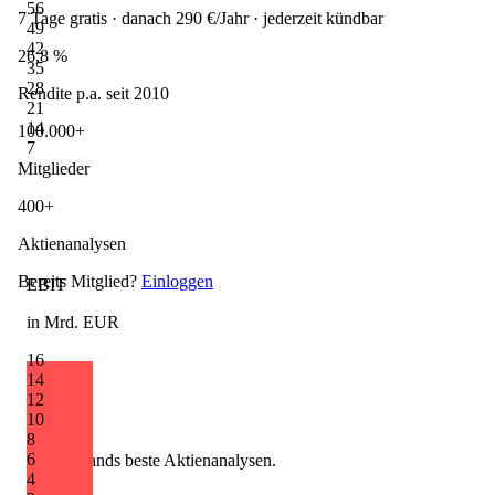
56
7 Tage gratis · danach 290 €/Jahr · jederzeit kündbar
49
42
26,8 %
35
28
Rendite p.a. seit 2010
21
14
100.000+
7
Mitglieder
400+
Aktienanalysen
Bereits Mitglied?
Einloggen
EBIT
in Mrd. EUR
16
14
12
10
8
6
Deutschlands beste Aktienanalysen.
4