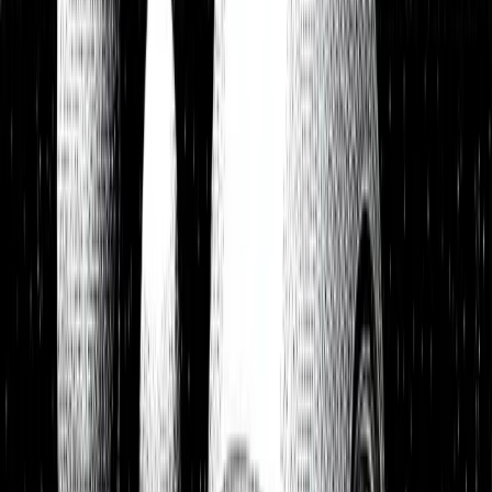
Watchlist
Portfolios
1:1 Begleitung
Über uns
Einloggen
Kostenlos testen
Watchlist
Unsere Top-Picks zum Kauf