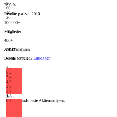
80
26,8 %
60
40
Rendite p.a. seit 2010
20
100.000+
Mitglieder
400+
Aktienanalysen
EBIT
Bereits Mitglied?
Einloggen
in Mrd. EUR
7,2
6,3
5,4
4,5
3,6
2,7
1,8
2022
0,9
Deutschlands beste Aktienanalysen.