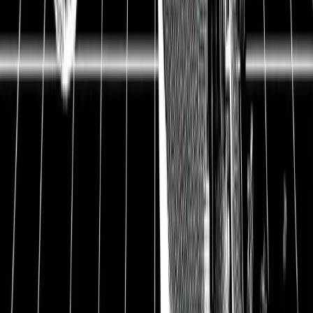
▲ BASF ist einer der größten Hersteller von
Chemikalien auf der Welt. In sechs verschiedenen
Segmenten werden verschiedene Grundstoffe wie
Kunststoffe, Weichmacher, Vitamine oder
Batteriematerialien hergestellt. Ein Großteil unseres
Lebens wird durch Chemieprodukte erst ermöglicht.
Seit der letzten Analyse ist die BASF-Aktie rund 20%
gefallen. Durch einen Rückgang der
Industrienachfrage sind BASFs Gewinne
zurückgegangen. BASF investiert deshalb in weniger
zyklische Chemikalien aus der Lebensmittelbranche
und plant in der Elektromobilität der Hauptzulieferer
zu werden. Ist die BASF-Aktie mittlerweile preiswert
und bietet sie eine gute Chance für