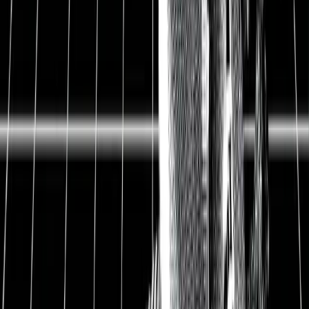
Dividendeninvestoren mit einer Rendite von über 5%?
Erfahre es jetzt in diesem Update.
Aktienanalyse BASF
Hauptsitz
Deutschland
ISIN
DE000BASF111
WKN
BASF11
Ticker-Symbol
BAS.DE
Kurs
59 EUR
Ausstehende Aktien
919 Mio.
Marktkapitalisierung
51,2 Mrd. EUR
Nettoverschuldung
17,5 Mrd. EUR
Enterprise Value
61,5 Mrd. EUR
Free Cash Flow-Rendite
5,2%