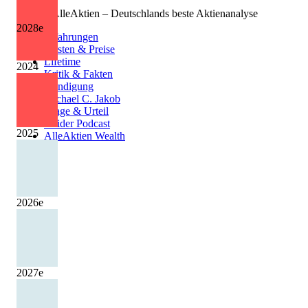
©
2026
AlleAktien – Deutschlands beste Aktienanalyse
2028
e
Erfahrungen
Kosten & Preise
Lifetime
2024
Kritik & Fakten
Kündigung
Michael C. Jakob
Klage & Urteil
Insider Podcast
2025
AlleAktien Wealth
2026
e
2027
e