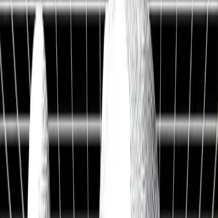
Live Workshop
TERMINAL + API
Kostenlos
Sieh, was andere nicht sehen
Fair Value, KI-Analysen & Screener zu 20.000+ Aktien —
vertraut von BlackRock, Goldman Sachs & Anthropic.
100M+
Kennzahlen
50 J.