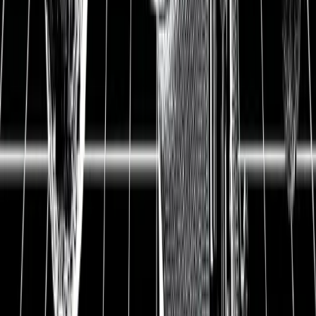
Update
BASF Update — Kann der
deutsche Chemieriese wieder
zu alten Höhen kommen und
Aktionären eine gute Rendite
liefern?
19.11.2020