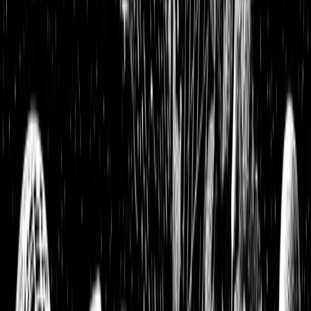
BASF Update — Kann der deutsche Chemieriese wieder zu
alten Höhen kommen und Aktionären eine gute Rendite
liefern?