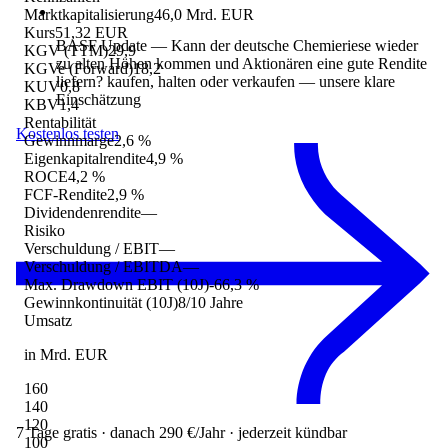
Marktkapitalisierung
46,0 Mrd. EUR
Kurs
51,32 EUR
BASF Update — Kann der deutsche Chemieriese wieder
KGV (TTM)
29,9
zu alten Höhen kommen und Aktionären eine gute Rendite
KGVe (Forward)
18,2
liefern? kaufen, halten oder verkaufen
— unsere klare
KUV
0,8
Einschätzung
KBV
1,4
Rentabilität
Kostenlos testen
Gewinnmarge
2,6 %
Eigenkapitalrendite
4,9 %
ROCE
4,2 %
FCF-Rendite
2,9 %
Dividendenrendite
—
Risiko
Verschuldung / EBIT
—
Verschuldung / EBITDA
—
Max. Drawdown EBIT (10J)
-66,3 %
Gewinnkontinuität (10J)
8/10 Jahre
Umsatz
in Mrd. EUR
160
140
120
7 Tage gratis · danach 290 €/Jahr · jederzeit kündbar
100