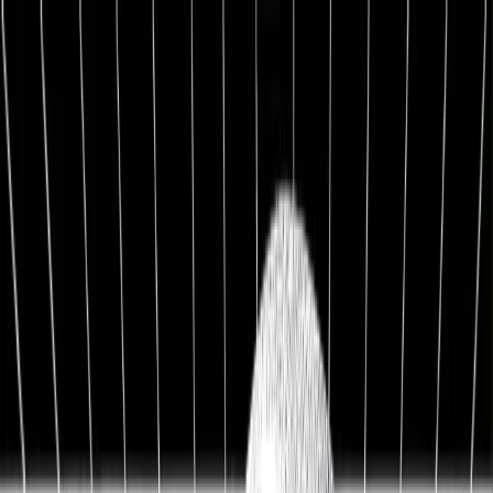
1:1 BETREUUNG
Werde Top 1 % Investor
Persönliche 1:1 Zusammenarbeit — Portfolio-Aufbau,
Strategie & exklusive Co-Investments.
26,8%
Ø Rendite / Jahr
3.129
Millionäre
100K+
Investoren
★★★★★
4.9/5
98,7%
Weiterempfehlung
Kostenfreies Erstgespräch