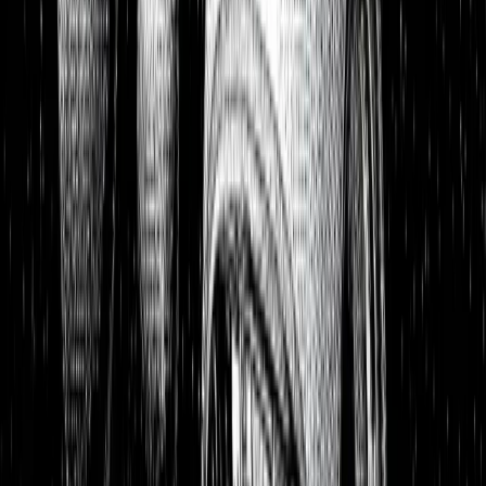
Portfolios
26,8 % p.a. seit 2018
Finanzielle Freiheit
26,8 % p.a.
Dividendendepot
18,6 % p.a.
1:1 Begleitung
Über uns
7 Tage kostenlos testen
Einloggen
Home