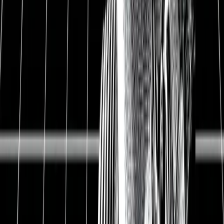
Dividendenrendite
5,4%
Datum
19.11.2020
1
BASF ist eines der größten
Chemieunternehmen der Welt
Chemieriese aus Deutschland. BASF ist eines
der größten Chemieunternehmen der Welt und
stellt in sechs verschiedenen Segmenten
Chemikalien für die weltweite Industrie her.
BASFs Chemikalien finden sich zum Beispiel in
Lebensmitteln, Autos, Einkaufstüten,
Waschmitteln oder Pflanzenschutzmitteln wieder.
Konjunktureinbruch trifft Chemiebranche. Die