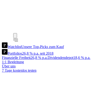
Watchlist
Unsere Top-Picks zum Kauf
Portfolios
26,8 % p.a. seit 2018
Finanzielle Freiheit
26,8 % p.a.
Dividendendepot
18,6 % p.a.
1:1 Begleitung
Über uns
7 Tage kostenlos testen