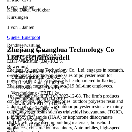
0 von 1 Jahren
Keine Daten verfügbar
Kürzungen
1 von 1 Jahren
Quelle: Eulerpool
Renditeerwartung
Zhejiang Guanghua Technology Co
Renditeerwartung p.a.
—
Umsatzwachstum (3Je)
9,5 %
Ltd
Geschäftsmodell
EBIT-Wachstum (3Je)
-10,2 %
Bewertung
Zhejiang Guanghua Technology Co., Ltd. engages in research,
Umsatzwachstum (10J)
0,0 %
development, production, and sales of polyester resin for
Umsatzwachstum (3Je)
9,5 %
powder coating. The company is headquartered in Jiaxing,
EBIT-Wachstum (10J)
0,0 %
Zhejiang and currently employs 319 full-time employees.
EBIT-Wachstum (3Je)
-10,2 %
Verschuldung / EBIT
1,2×
The company went IPO on 2022-12-08. The firm's products
Gewinnkontinuität (10J)
0/10
can be divided into two categories: outdoor polyester resin and
Drawdown EBIT (10J)
0,0 %
indoor polyester resin. The outdoor polyester resins are mainly
Eigenkapitalrendite
8,7 %
cured polyester resins such as triglycidyl isocyanurate (TGIC),
ROCE
8,2 %
β-hydroxyalkylamide (HAA) or isophorone diisocyanate
Renditeerwartung
—
(IPDI), which are used in building materials, household
AlleAktien Qualitätsscore
appliances, construction machinery, Automobiles, high-speed
3
/10