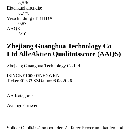
8,5 %
Eigenkapitalrendite
8,7 %
Verschuldung / EBITDA
0,8×
AAQS
3/10
Zhejiang Guanghua Technology Co
Ltd
AlleAktien Qualitätsscore (AAQS)
Zhejiang Guanghua Technology Co Ltd
ISIN
CNE100005NH2
WKN
–
Ticker
001333.SZ
Datum
06.08.2026
AA Kategorie
Average Grower
Solider Qualitäts-Compounder. Zu fairer Bewertung kaufen und lang