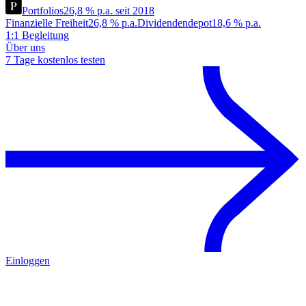
Portfolios
26,8 % p.a. seit 2018
Finanzielle Freiheit
26,8 % p.a.
Dividendendepot
18,6 % p.a.
1:1 Begleitung
Über uns
7 Tage kostenlos testen
Einloggen