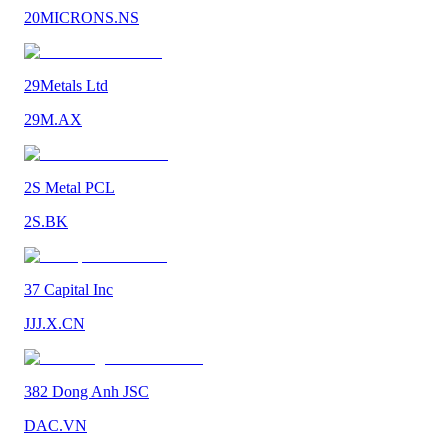
20MICRONS.NS
29Metals Ltd
29M.AX
2S Metal PCL
2S.BK
37 Capital Inc
JJJ.X.CN
382 Dong Anh JSC
DAC.VN