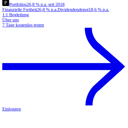
Portfolios
26,8 % p.a. seit 2018
Finanzielle Freiheit
26,8 % p.a.
Dividendendepot
18,6 % p.a.
1:1 Begleitung
Über uns
7 Tage kostenlos testen
Einloggen