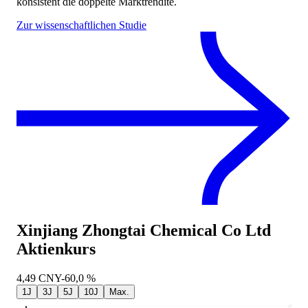
konsistent die doppelte Marktrendite.
Zur wissenschaftlichen Studie
Xinjiang Zhongtai Chemical Co Ltd
Aktienkurs
4,49
CNY
-60,0 %
1J
3J
5J
10J
Max.
17,58