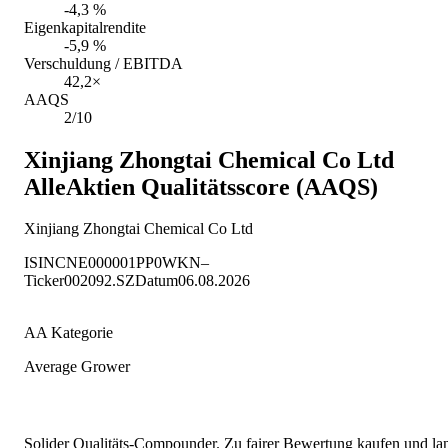
-4,3 %
Eigenkapitalrendite
-5,9 %
Verschuldung / EBITDA
42,2×
AAQS
2/10
Xinjiang Zhongtai Chemical Co Ltd
AlleAktien Qualitätsscore (AAQS)
Xinjiang Zhongtai Chemical Co Ltd
ISIN
CNE000001PP0
WKN
–
Ticker
002092.SZ
Datum
06.08.2026
AA Kategorie
Average Grower
Solider Qualitäts-Compounder. Zu fairer Bewertung kaufen und lang