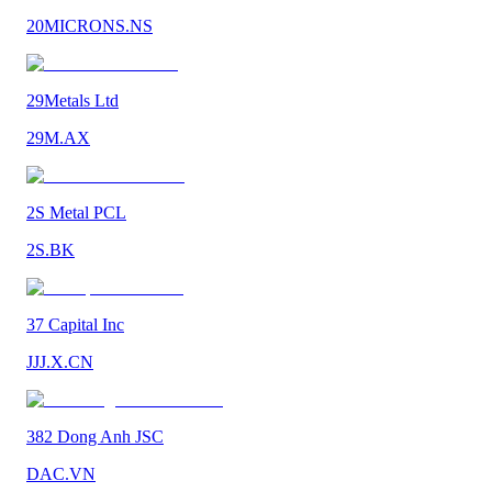
20MICRONS.NS
29Metals Ltd
29M.AX
2S Metal PCL
2S.BK
37 Capital Inc
JJJ.X.CN
382 Dong Anh JSC
DAC.VN