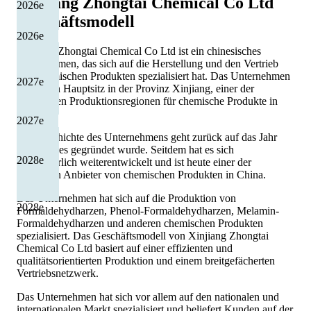
Xinjiang Zhongtai Chemical Co Ltd
2026
e
Geschäftsmodell
2026
e
Xinjiang Zhongtai Chemical Co Ltd ist ein chinesisches
Unternehmen, das sich auf die Herstellung und den Vertrieb
von chemischen Produkten spezialisiert hat. Das Unternehmen
2027
e
hat seinen Hauptsitz in der Provinz Xinjiang, einer der
wichtigsten Produktionsregionen für chemische Produkte in
China.
2027
e
Die Geschichte des Unternehmens geht zurück auf das Jahr
2004, als es gegründet wurde. Seitdem hat es sich
2028
e
kontinuierlich weiterentwickelt und ist heute einer der
führenden Anbieter von chemischen Produkten in China.
Das Unternehmen hat sich auf die Produktion von
2028
e
Formaldehydharzen, Phenol-Formaldehydharzen, Melamin-
Formaldehydharzen und anderen chemischen Produkten
spezialisiert. Das Geschäftsmodell von Xinjiang Zhongtai
Chemical Co Ltd basiert auf einer effizienten und
qualitätsorientierten Produktion und einem breitgefächerten
Vertriebsnetzwerk.
Das Unternehmen hat sich vor allem auf den nationalen und
internationalen Markt spezialisiert und beliefert Kunden auf der