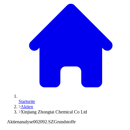
Startseite
Aktien
Xinjiang Zhongtai Chemical Co Ltd
Aktienanalyse
002092.SZ
Grundstoffe