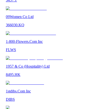
3457.T
09Women Co Ltd
366030.KQ
1-800-Flowers.Com Inc
FLWS
1957 & Co (Hospitality) Ltd
8495.HK
1stdibs.Com Inc
DIBS