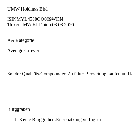
UMW Holdings Bhd
ISIN
MYL4588OO009
WKN
–
Ticker
UMW.KL
Datum
03.08.2026
AA Kategorie
Average Grower
Solider Qualitäts-Compounder. Zu fairer Bewertung kaufen und lang
Burggraben
Keine Burggraben-Einschätzung verfügbar