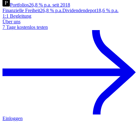
Portfolios
26,8 % p.a. seit 2018
Finanzielle Freiheit
26,8 % p.a.
Dividendendepot
18,6 % p.a.
1:1 Begleitung
Über uns
7 Tage kostenlos testen
Einloggen