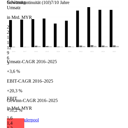
Schätzung
Gewinnkontinuität (10J)
7/10 Jahre
Umsatz
in Mrd. MYR
24
21
18
15
12
9
2016
2017
2018
2019
2020
2021
2022
2023
2024
2025
6
Umsatz-CAGR 2016–2025
3
+3,6 %
EBIT-CAGR 2016–2025
+20,3 %
EBIT
Gewinn-CAGR 2016–2025
in Mrd. MYR
+31,2 %
1,6
Quelle: Eulerpool
1,4