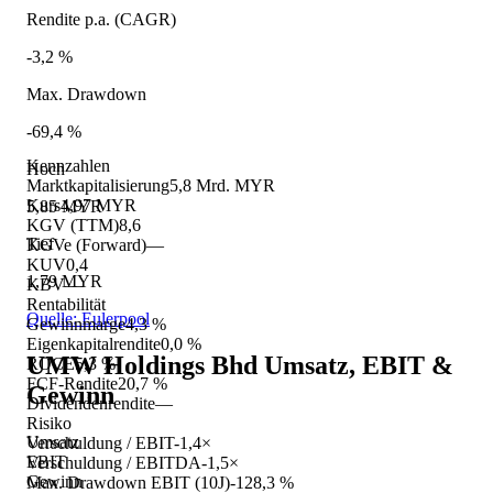
Rendite p.a. (CAGR)
-3,2 %
Max. Drawdown
-69,4 %
Kennzahlen
Hoch
Marktkapitalisierung
5,8 Mrd. MYR
Kurs
4,97 MYR
5,85 MYR
KGV (TTM)
8,6
Tief
KGVe (Forward)
—
KUV
0,4
1,79 MYR
KBV
—
Rentabilität
Quelle: Eulerpool
Gewinnmarge
4,3 %
Eigenkapitalrendite
0,0 %
UMW Holdings Bhd
Umsatz, EBIT &
ROCE
5,3 %
FCF-Rendite
20,7 %
Gewinn
Dividendenrendite
—
Risiko
Umsatz
Verschuldung / EBIT
-1,4×
EBIT
Verschuldung / EBITDA
-1,5×
Gewinn
Max. Drawdown EBIT (10J)
-128,3 %