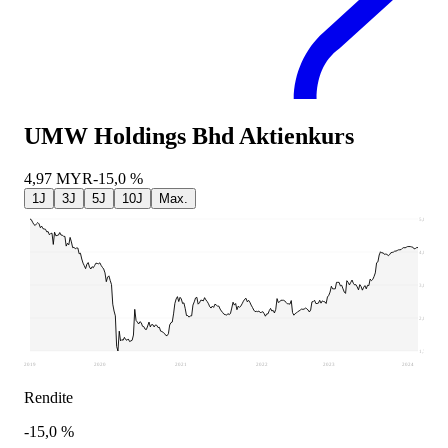
UMW Holdings Bhd
Aktienkurs
4,97
MYR
-15,0 %
1J
3J
5J
10J
Max.
5,85
4,83
3,82
2,8
1,79
2019
2020
2021
2022
2023
2024
Rendite
-15,0 %