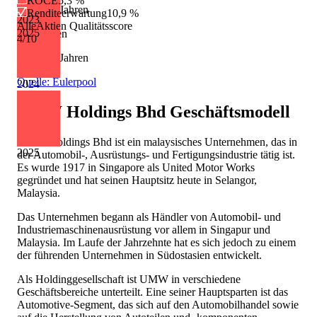
ROCE
5,3 %
7 von 13 Jahren
Renditeerwartung
10,9 %
2023
AlleAktien Qualitätsscore
2025
Kürzungen
4
/10
6 von 13 Jahren
Quelle: Eulerpool
2024
UMW Holdings Bhd
Geschäftsmodell
UMW Holdings Bhd ist ein malaysisches Unternehmen, das in
2025
der Automobil-, Ausrüstungs- und Fertigungsindustrie tätig ist.
Es wurde 1917 in Singapore als United Motor Works
gegründet und hat seinen Hauptsitz heute in Selangor,
Malaysia.
Das Unternehmen begann als Händler von Automobil- und
Industriemaschinenausrüstung vor allem in Singapur und
Malaysia. Im Laufe der Jahrzehnte hat es sich jedoch zu einem
der führenden Unternehmen in Südostasien entwickelt.
Als Holdinggesellschaft ist UMW in verschiedene
Geschäftsbereiche unterteilt. Eine seiner Hauptsparten ist das
Automotive-Segment, das sich auf den Automobilhandel sowie