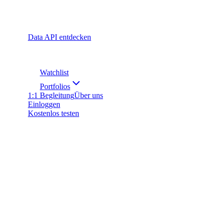
Data API entdecken
Watchlist
Portfolios
1:1 Begleitung
Über uns
Einloggen
Kostenlos testen