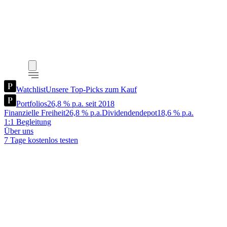
Watchlist
Unsere Top-Picks zum Kauf
Portfolios
26,8 % p.a. seit 2018
Finanzielle Freiheit
26,8 % p.a.
Dividendendepot
18,6 % p.a.
1:1 Begleitung
Über uns
7 Tage kostenlos testen