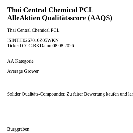
Thai Central Chemical PCL
AlleAktien Qualitätsscore (AAQS)
Thai Central Chemical PCL
ISIN
TH0267010Z05
WKN
–
Ticker
TCCC.BK
Datum
08.08.2026
AA Kategorie
Average Grower
Solider Qualitäts-Compounder. Zu fairer Bewertung kaufen und lang
Burggraben