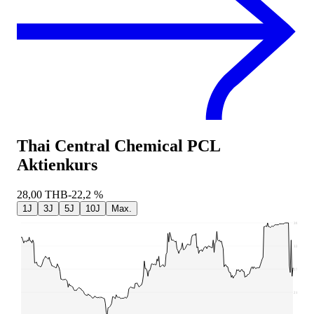
Thai Central Chemical PCL
Aktienkurs
28,00
THB
-22,2 %
1J
3J
5J
10J
Max.
39,75
33,69
27,63
21,56