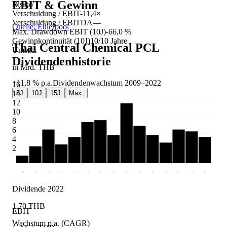
EBIT & Gewinn
Risiko
Verschuldung / EBIT
-11,4×
Verschuldung / EBITDA
—
Quelle: Eulerpool
Max. Drawdown EBIT (10J)
-66,0 %
Gewinnkontinuität (10J)
10/10 Jahre
Thai Central Chemical PCL
Umsatz
Dividendenhistorie
in Mrd. THB
+11,8 %
p.a.
Dividendenwachstum
2009
–
2022
16
5J
10J
15J
Max.
14
12
10
8
6
4
2
'09
'10
'11
'12
'13
'14
'15
'16
'17
'18
'19
'20
'21
'22
'23
Dividende 2022
1.70 THB
EBIT
Wachstum p.a. (CAGR)