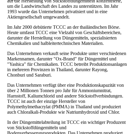
auf die Herstellung von Stickstoffdüngemitteln konzentrierte,
um die Landwirtschaft des Landes zu unterstützen. Im Jahr
1993 wurde das Unternehmen privatisiert und in eine
Aktiengesellschaft umgewandelt.
Im Jahr 2000 debütierte TCCC an der thailändischen Börse.
Heute umfasst TCCC eine Vielzahl von Geschäftsbereichen,
darunter die Herstellung von Düngemitteln, spezialisierten
Chemikalien und halbleitertechnischen Materialien.
Das Unternehmen verkauft seine Produkte unter verschiedenen
Markennamen, darunter "Ox-Brand" für Düngemittel und
"Yashica" für Chemikalien. TCCC betreibt Produktionsanlagen
in mehreren Provinzen in Thailand, darunter Rayong,
Chonburi und Saraburi.
Das Unternehmen verfügt über eine Produktionskapazität von
über 2 Millionen Tonnen pro Jahr für Ammoniumnitrat,
Harnstoff, Kaliumchlorid und andere Stickstoffverbindungen.
TCCC ist auch der einzige Hersteller von
Polymethylmethacrylat (PMMA) in Thailand und produziert
auch Chloralkali-Produkte wie Natriumhydroxid und Chlor.
In der Düngemittelabteilung ist TCCC ein wichtiger Produzent
von Stickstoffdüngemitteln und
Bodenverbesserungsprodukten. Das Unternehmen produziert