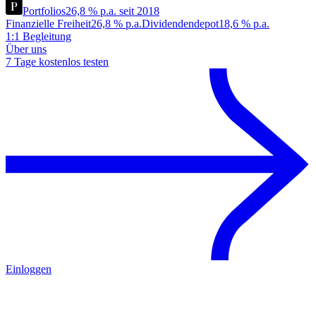
Portfolios
26,8 % p.a. seit 2018
Finanzielle Freiheit
26,8 % p.a.
Dividendendepot
18,6 % p.a.
1:1 Begleitung
Über uns
7 Tage kostenlos testen
Einloggen