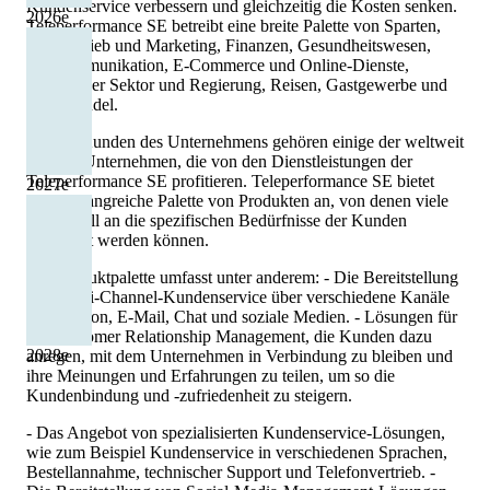
Kundenservice verbessern und gleichzeitig die Kosten senken.
2026
e
Teleperformance SE betreibt eine breite Palette von Sparten,
wie Vertrieb und Marketing, Finanzen, Gesundheitswesen,
Telekommunikation, E-Commerce und Online-Dienste,
öffentlicher Sektor und Regierung, Reisen, Gastgewerbe und
Detailhandel.
Zu den Kunden des Unternehmens gehören einige der weltweit
größten Unternehmen, die von den Dienstleistungen der
Teleperformance SE profitieren. Teleperformance SE bietet
2027
e
eine umfangreiche Palette von Produkten an, von denen viele
individuell an die spezifischen Bedürfnisse der Kunden
angepasst werden können.
Die Produktpalette umfasst unter anderem: - Die Bereitstellung
von Multi-Channel-Kundenservice über verschiedene Kanäle
wie Telefon, E-Mail, Chat und soziale Medien. - Lösungen für
das Customer Relationship Management, die Kunden dazu
2028
e
anregen, mit dem Unternehmen in Verbindung zu bleiben und
ihre Meinungen und Erfahrungen zu teilen, um so die
Kundenbindung und -zufriedenheit zu steigern.
- Das Angebot von spezialisierten Kundenservice-Lösungen,
wie zum Beispiel Kundenservice in verschiedenen Sprachen,
Bestellannahme, technischer Support und Telefonvertrieb. -