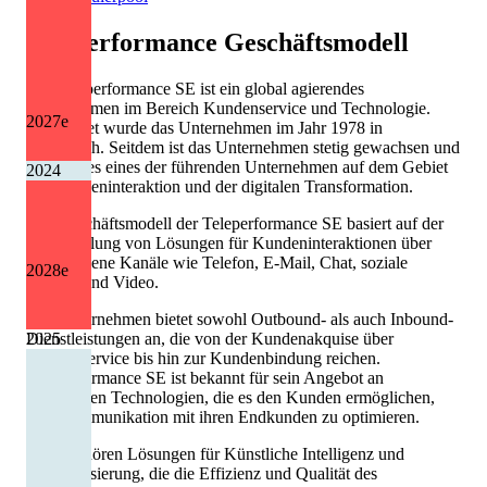
Teleperformance
Geschäftsmodell
Die Teleperformance SE ist ein global agierendes
Unternehmen im Bereich Kundenservice und Technologie.
2027
e
Gegründet wurde das Unternehmen im Jahr 1978 in
Frankreich. Seitdem ist das Unternehmen stetig gewachsen und
heute ist es eines der führenden Unternehmen auf dem Gebiet
2024
der Kundeninteraktion und der digitalen Transformation.
Das Geschäftsmodell der Teleperformance SE basiert auf der
Bereitstellung von Lösungen für Kundeninteraktionen über
verschiedene Kanäle wie Telefon, E-Mail, Chat, soziale
2028
e
Medien und Video.
Das Unternehmen bietet sowohl Outbound- als auch Inbound-
Dienstleistungen an, die von der Kundenakquise über
2025
Kundenservice bis hin zur Kundenbindung reichen.
Teleperformance SE ist bekannt für sein Angebot an
innovativen Technologien, die es den Kunden ermöglichen,
ihre Kommunikation mit ihren Endkunden zu optimieren.
Dazu gehören Lösungen für Künstliche Intelligenz und
Automatisierung, die die Effizienz und Qualität des