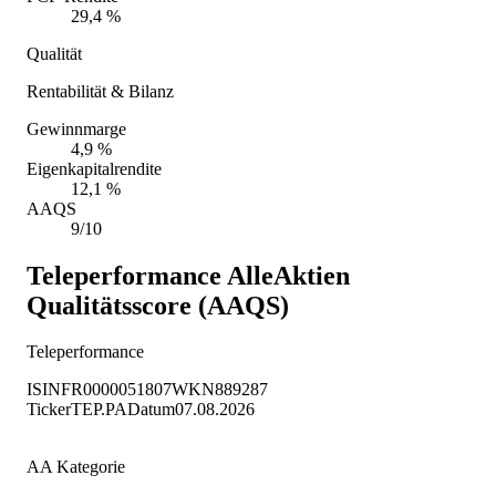
29,4 %
Qualität
Rentabilität & Bilanz
Gewinnmarge
4,9 %
Eigenkapitalrendite
12,1 %
AAQS
9/10
Teleperformance
AlleAktien
Qualitätsscore (AAQS)
Teleperformance
ISIN
FR0000051807
WKN
889287
Ticker
TEP.PA
Datum
07.08.2026
AA Kategorie