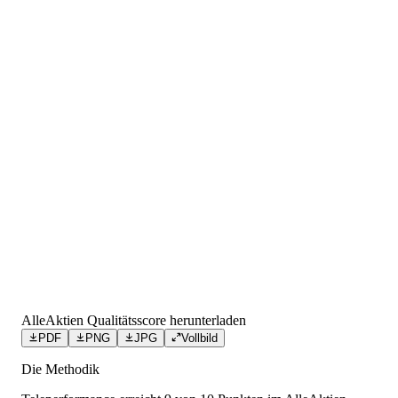
AlleAktien Qualitätsscore herunterladen
PDF
PNG
JPG
Vollbild
Die Methodik