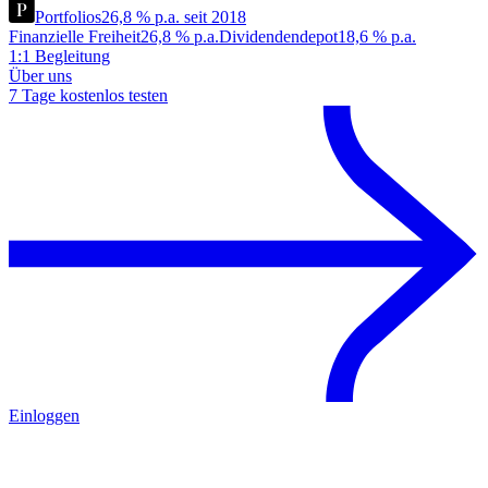
Portfolios
26,8 % p.a. seit 2018
Finanzielle Freiheit
26,8 % p.a.
Dividendendepot
18,6 % p.a.
1:1 Begleitung
Über uns
7 Tage kostenlos testen
Einloggen