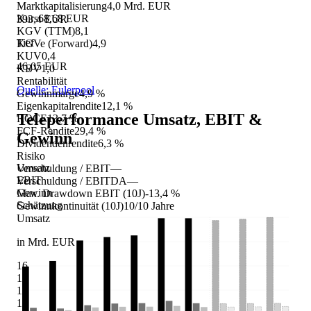
Marktkapitalisierung
4,0 Mrd. EUR
Kurs
68,68 EUR
393,4 EUR
KGV (TTM)
8,1
Tief
KGVe (Forward)
4,9
KUV
0,4
46,05 EUR
KBV
1,0
Rentabilität
Quelle: Eulerpool
Gewinnmarge
4,9 %
Eigenkapitalrendite
12,1 %
Teleperformance
Umsatz, EBIT &
ROCE
13,7 %
FCF-Rendite
29,4 %
Gewinn
Dividendenrendite
6,3 %
Risiko
Umsatz
Verschuldung / EBIT
—
EBIT
Verschuldung / EBITDA
—
Gewinn
Max. Drawdown EBIT (10J)
-13,4 %
Schätzung
Gewinnkontinuität (10J)
10/10 Jahre
Umsatz
in Mrd. EUR
16
14
12
10