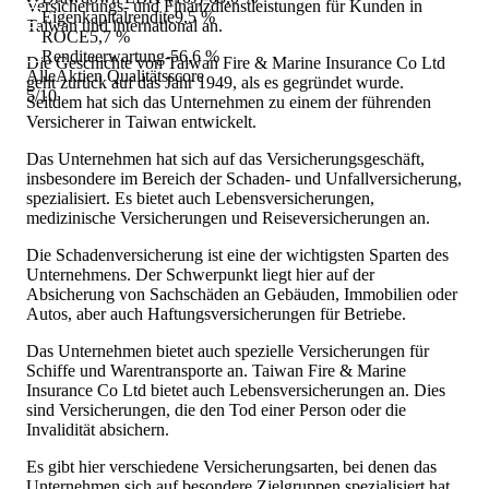
Versicherungs- und Finanzdienstleistungen für Kunden in
Eigenkapitalrendite
9,5 %
Taiwan und international an.
ROCE
5,7 %
Renditeerwartung
-56,6 %
Die Geschichte von Taiwan Fire & Marine Insurance Co Ltd
AlleAktien Qualitätsscore
geht zurück auf das Jahr 1949, als es gegründet wurde.
5
/10
Seitdem hat sich das Unternehmen zu einem der führenden
Versicherer in Taiwan entwickelt.
Das Unternehmen hat sich auf das Versicherungsgeschäft,
insbesondere im Bereich der Schaden- und Unfallversicherung,
spezialisiert. Es bietet auch Lebensversicherungen,
medizinische Versicherungen und Reiseversicherungen an.
Die Schadenversicherung ist eine der wichtigsten Sparten des
Unternehmens. Der Schwerpunkt liegt hier auf der
Absicherung von Sachschäden an Gebäuden, Immobilien oder
Autos, aber auch Haftungsversicherungen für Betriebe.
Das Unternehmen bietet auch spezielle Versicherungen für
Schiffe und Warentransporte an. Taiwan Fire & Marine
Insurance Co Ltd bietet auch Lebensversicherungen an. Dies
sind Versicherungen, die den Tod einer Person oder die
Invalidität absichern.
Es gibt hier verschiedene Versicherungsarten, bei denen das
Unternehmen sich auf besondere Zielgruppen spezialisiert hat.