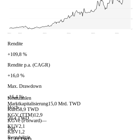
43,41
35,42
27,43
2021
2022
2023
2024
2025
2026
Rendite
+109,8 %
Rendite p.a. (CAGR)
+16,0 %
Max. Drawdown
-16,4 %
Kennzahlen
Marktkapitalisierung
15,0 Mrd. TWD
Hoch
Kurs
58,9 TWD
KGV (TTM)
12,9
59,4 TWD
KGVe (Forward)
—
KUV
2,1
Tief
KBV
1,2
Rentabilität
27,43 TWD