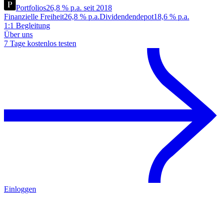
Portfolios
26,8 % p.a. seit 2018
Finanzielle Freiheit
26,8 % p.a.
Dividendendepot
18,6 % p.a.
1:1 Begleitung
Über uns
7 Tage kostenlos testen
Einloggen