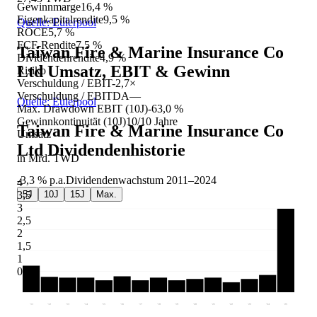
Gewinnmarge
16,4 %
Eigenkapitalrendite
9,5 %
Quelle: Eulerpool
ROCE
5,7 %
FCF-Rendite
7,5 %
Taiwan Fire & Marine Insurance Co
Dividendenrendite
4,9 %
Ltd
Umsatz, EBIT & Gewinn
Risiko
Verschuldung / EBIT
-2,7×
Verschuldung / EBITDA
—
Quelle: Eulerpool
Max. Drawdown EBIT (10J)
-63,0 %
Gewinnkontinuität (10J)
10/10 Jahre
Taiwan Fire & Marine Insurance Co
Umsatz
Ltd
Dividendenhistorie
in Mrd. TWD
-3,3 %
p.a.
Dividendenwachstum
2011
–
2024
4
5J
10J
15J
Max.
3,5
3
2,5
2
1,5
1
0,5
'11
'12
'13
'14
'15
'16
'17
'18
'19
'20
'21
'22
'23
'24
'25