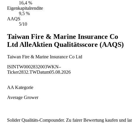
16,4 %
Eigenkapitalrendite
9,5 %
AAQS
5/10
Taiwan Fire & Marine Insurance Co
Ltd
AlleAktien Qualitätsscore (AAQS)
Taiwan Fire & Marine Insurance Co Ltd
ISIN
TW0002832003
WKN
–
Ticker
2832.TW
Datum
05.08.2026
AA Kategorie
Average Grower
Solider Qualitäts-Compounder. Zu fairer Bewertung kaufen und lang