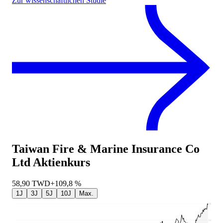
Zur wissenschaftlichen Studie
Taiwan Fire & Marine Insurance Co
Ltd
Aktienkurs
58,90
TWD
+109,8 %
1J
3J
5J
10J
Max.
59,4
51,41