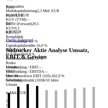
Kennzahlen
Hoch
Marktkapitalisierung
2,3 Mrd. EUR
Kurs
10,9 EUR
18,59 EUR
KGV (TTM)
—
Tief
KGVe (Forward)
29,5
KUV
0,3
8,97 EUR
KBV
1,1
Rentabilität
Quelle: Eulerpool
Gewinnmarge
-4,5 %
Eigenkapitalrendite
-16,9 %
Südzucker Aktie Analyse
Umsatz,
ROCE
0,5 %
FCF-Rendite
0,9 %
EBIT & Gewinn
Dividendenrendite
1,8 %
Risiko
Umsatz
Verschuldung / EBIT
—
EBIT
Verschuldung / EBITDA
—
Gewinn
Max. Drawdown EBIT (10J)
-262,9 %
Schätzung
Gewinnkontinuität (10J)
6/10 Jahre
Umsatz
in Mrd. EUR
16
14