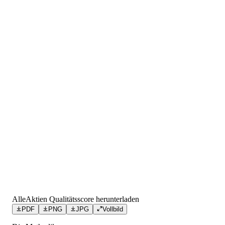
AlleAktien Qualitätsscore herunterladen
PDF
PNG
JPG
Vollbild