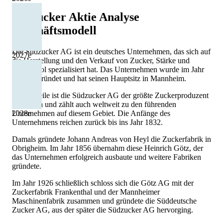
Südzucker Aktie Analyse
Geschäftsmodell
Die Südzucker AG ist ein deutsches Unternehmen, das sich auf
2027
e
die Herstellung und den Verkauf von Zucker, Stärke und
Bioethanol spezialisiert hat. Das Unternehmen wurde im Jahr
1926 gegründet und hat seinen Hauptsitz in Mannheim.
Mittlerweile ist die Südzucker AG der größte Zuckerproduzent
in Europa und zählt auch weltweit zu den führenden
2028
e
Unternehmen auf diesem Gebiet. Die Anfänge des
Unternehmens reichen zurück bis ins Jahr 1832.
Damals gründete Johann Andreas von Heyl die Zuckerfabrik in
Obrigheim. Im Jahr 1856 übernahm diese Heinrich Götz, der
das Unternehmen erfolgreich ausbaute und weitere Fabriken
gründete.
Im Jahr 1926 schließlich schloss sich die Götz AG mit der
Zuckerfabrik Frankenthal und der Mannheimer
Maschinenfabrik zusammen und gründete die Süddeutsche
Zucker AG, aus der später die Südzucker AG hervorging.