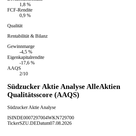
1,8 %
FCF-Rendite
0,9 %
Qualität
Rentabilität & Bilanz
Gewinnmarge
-4,5 %
Eigenkapitalrendite
-17,6 %
AAQS
2/10
Südzucker Aktie Analyse
AlleAktien
Qualitätsscore (AAQS)
Südzucker Aktie Analyse
ISIN
DE0007297004
WKN
729700
Ticker
SZU.DE
Datum
07.08.2026