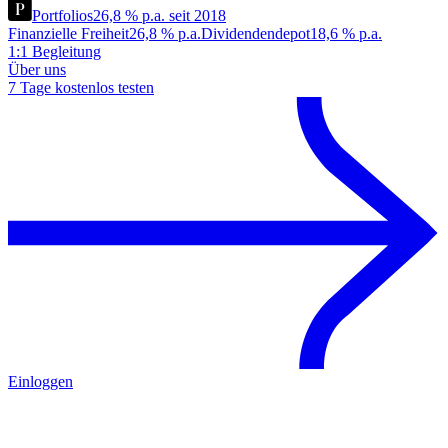
Portfolios
26,8 % p.a. seit 2018
Finanzielle Freiheit
26,8 % p.a.
Dividendendepot
18,6 % p.a.
1:1 Begleitung
Über uns
7 Tage kostenlos testen
Einloggen