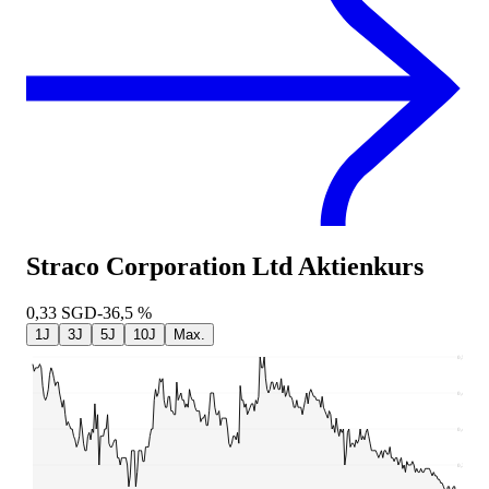
Straco Corporation Ltd
Aktienkurs
0,33
SGD
-36,5 %
1J
3J
5J
10J
Max.
0,53
0,48
0,43
0,38