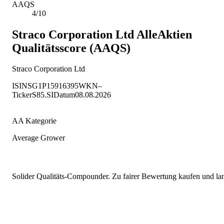
AAQS
4/10
Straco Corporation Ltd
AlleAktien
Qualitätsscore (AAQS)
Straco Corporation Ltd
ISIN
SG1P15916395
WKN
–
Ticker
S85.SI
Datum
08.08.2026
AA Kategorie
Average Grower
Solider Qualitäts-Compounder. Zu fairer Bewertung kaufen und lang