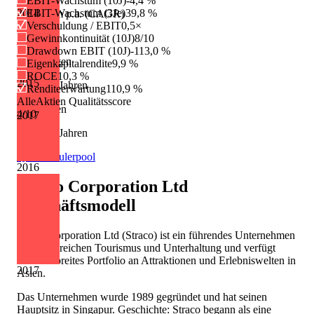
EBIT-Wachstum (10J)
-4,4 %
2014
EBIT-Wachstum (3Je)
39,8 %
Wachstum p.a. (CAGR)
Verschuldung / EBIT
0,5×
+5,5 %
Gewinnkontinuität (10J)
8/10
Drawdown EBIT (10J)
-113,0 %
Erhöhungen
Eigenkapitalrendite
9,9 %
ROCE
10,3 %
2015
3 von 13 Jahren
Renditeerwartung
110,9 %
AlleAktien Qualitätsscore
Kürzungen
4
/10
2017
1 von 13 Jahren
Quelle: Eulerpool
2016
Straco Corporation Ltd
Geschäftsmodell
Straco Corporation Ltd (Straco) ist ein führendes Unternehmen
in den Bereichen Tourismus und Unterhaltung und verfügt
über ein breites Portfolio an Attraktionen und Erlebniswelten in
2017
Asien.
Das Unternehmen wurde 1989 gegründet und hat seinen
Hauptsitz in Singapur. Geschichte: Straco begann als eine