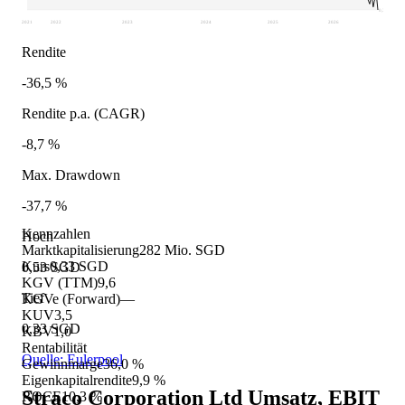
0,33
2021
2022
2023
2024
2025
2026
Rendite
-36,5 %
Rendite p.a. (CAGR)
-8,7 %
Max. Drawdown
-37,7 %
Kennzahlen
Hoch
Marktkapitalisierung
282 Mio. SGD
Kurs
0,33 SGD
0,53 SGD
KGV (TTM)
9,6
Tief
KGVe (Forward)
—
KUV
3,5
0,33 SGD
KBV
1,0
Rentabilität
Quelle: Eulerpool
Gewinnmarge
36,0 %
Eigenkapitalrendite
9,9 %
Straco Corporation Ltd
Umsatz, EBIT
ROCE
10,3 %