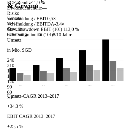
FCF-Rendite
11,9 %
& Gewinn
Dividendenrendite
—
Risiko
Umsatz
Verschuldung / EBIT
0,5×
EBIT
Verschuldung / EBITDA
-3,4×
Gewinn
Max. Drawdown EBIT (10J)
-113,0 %
Schätzung
Gewinnkontinuität (10J)
8/10 Jahre
Umsatz
in Mio. SGD
240
210
180
150
120
90
2013
2014
2015
2016
2017
60
Umsatz-CAGR 2013–2017
30
+34,3 %
EBIT-CAGR 2013–2017
+25,5 %