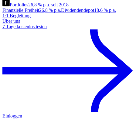
Portfolios
26,8 % p.a. seit 2018
Finanzielle Freiheit
26,8 % p.a.
Dividendendepot
18,6 % p.a.
1:1 Begleitung
Über uns
7 Tage kostenlos testen
Einloggen