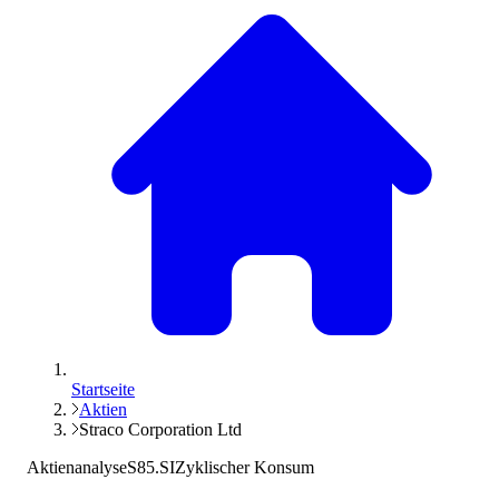
Startseite
Aktien
Straco Corporation Ltd
Aktienanalyse
S85.SI
Zyklischer Konsum