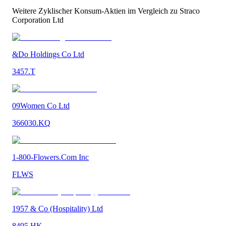
Weitere
Zyklischer Konsum
-Aktien im Vergleich zu
Straco
Corporation Ltd
&Do Holdings Co Ltd
3457.T
09Women Co Ltd
366030.KQ
1-800-Flowers.Com Inc
FLWS
1957 & Co (Hospitality) Ltd
8495.HK