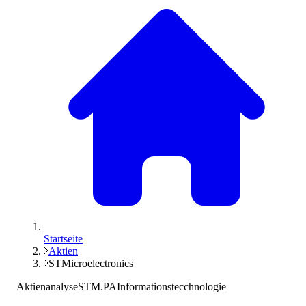
Startseite
Aktien
STMicroelectronics
Aktienanalyse
STM.PA
Informationstecchnologie