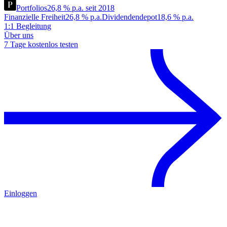
Portfolios
26,8 % p.a. seit 2018
Finanzielle Freiheit
26,8 % p.a.
Dividendendepot
18,6 % p.a.
1:1 Begleitung
Über uns
7 Tage kostenlos testen
Einloggen