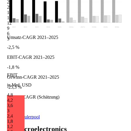
24
21
18
15
12
9
2021
2022
2023
2024
2025
2026
e
2027
e
2028
e
2029
e
2030
e
6
Umsatz-CAGR 2021–2025
3
-2,5 %
EBIT-CAGR 2021–2025
-1,8 %
EBIT
Gewinn-CAGR 2021–2025
in Mrd. USD
-25,3 %
4,8
Umsatz-CAGR (Schätzung)
4,2
3,6
+13,8 %
3
2,4
Quelle: Eulerpool
1,8
1,2
STMicroelectronics