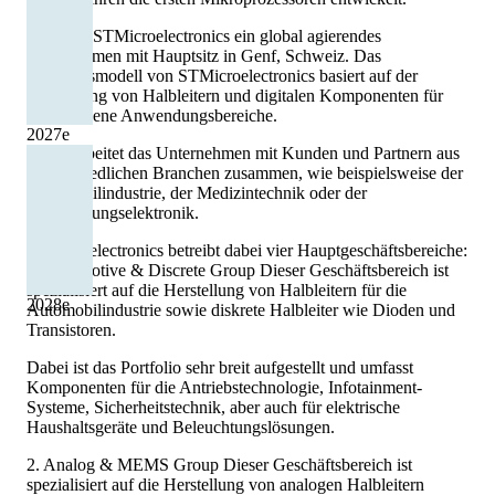
Heute ist STMicroelectronics ein global agierendes
Unternehmen mit Hauptsitz in Genf, Schweiz. Das
Geschäftsmodell von STMicroelectronics basiert auf der
Herstellung von Halbleitern und digitalen Komponenten für
verschiedene Anwendungsbereiche.
2027
e
Dabei arbeitet das Unternehmen mit Kunden und Partnern aus
unterschiedlichen Branchen zusammen, wie beispielsweise der
Automobilindustrie, der Medizintechnik oder der
Unterhaltungselektronik.
STMicroelectronics betreibt dabei vier Hauptgeschäftsbereiche:
1. Automotive & Discrete Group Dieser Geschäftsbereich ist
spezialisiert auf die Herstellung von Halbleitern für die
2028
e
Automobilindustrie sowie diskrete Halbleiter wie Dioden und
Transistoren.
Dabei ist das Portfolio sehr breit aufgestellt und umfasst
Komponenten für die Antriebstechnologie, Infotainment-
Systeme, Sicherheitstechnik, aber auch für elektrische
Haushaltsgeräte und Beleuchtungslösungen.
2. Analog & MEMS Group Dieser Geschäftsbereich ist
spezialisiert auf die Herstellung von analogen Halbleitern