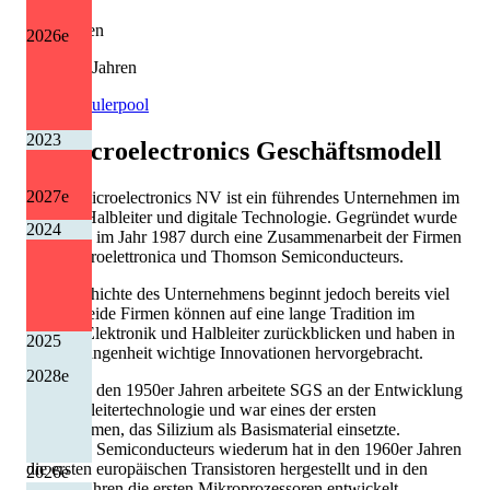
Kürzungen
2026
e
3 von 13 Jahren
Quelle: Eulerpool
2023
STMicroelectronics
Geschäftsmodell
2027
e
Die STMicroelectronics NV ist ein führendes Unternehmen im
Bereich Halbleiter und digitale Technologie. Gegründet wurde
2024
die Firma im Jahr 1987 durch eine Zusammenarbeit der Firmen
SGS Microelettronica und Thomson Semiconducteurs.
Die Geschichte des Unternehmens beginnt jedoch bereits viel
früher. Beide Firmen können auf eine lange Tradition im
Bereich Elektronik und Halbleiter zurückblicken und haben in
2025
der Vergangenheit wichtige Innovationen hervorgebracht.
2028
e
Bereits in den 1950er Jahren arbeitete SGS an der Entwicklung
von Halbleitertechnologie und war eines der ersten
Unternehmen, das Silizium als Basismaterial einsetzte.
Thomson Semiconducteurs wiederum hat in den 1960er Jahren
die ersten europäischen Transistoren hergestellt und in den
2026
e
1970er Jahren die ersten Mikroprozessoren entwickelt.