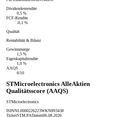
Dividendenrendite
0,5 %
FCF-Rendite
-0,1 %
Qualität
Rentabilität & Bilanz
Gewinnmarge
1,5 %
Eigenkapitalrendite
1,0 %
AAQS
6/10
STMicroelectronics
AlleAktien
Qualitätsscore (AAQS)
STMicroelectronics
ISIN
NL0000226223
WKN
893438
Ticker
STM.PA
Datum
06.08.2026