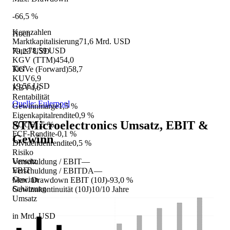
-66,5 %
Kennzahlen
Hoch
Marktkapitalisierung
71,6 Mrd. USD
Kurs
78,59 USD
79,23 USD
KGV (TTM)
454,0
Tief
KGVe (Forward)
58,7
KUV
6,9
19,56 USD
KBV
4,6
Rentabilität
Quelle: Eulerpool
Gewinnmarge
1,5 %
Eigenkapitalrendite
0,9 %
STMicroelectronics
Umsatz, EBIT &
ROCE
1,5 %
FCF-Rendite
-0,1 %
Gewinn
Dividendenrendite
0,5 %
Risiko
Umsatz
Verschuldung / EBIT
—
EBIT
Verschuldung / EBITDA
—
Gewinn
Max. Drawdown EBIT (10J)
-93,0 %
Schätzung
Gewinnkontinuität (10J)
10/10 Jahre
Umsatz
in Mrd. USD