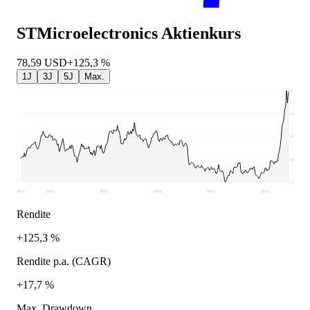
STMicroelectronics
Aktienkurs
78,59
USD
+125,3 %
1J
3J
5J
Max.
79,23
64,31
49,39
34,48
19,56
2021
2022
2023
2024
2025
2026
Rendite
+125,3 %
Rendite p.a. (CAGR)
+17,7 %
Max. Drawdown