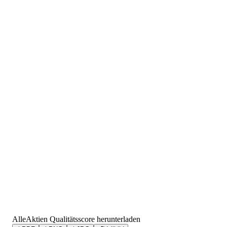
AlleAktien Qualitätsscore herunterladen