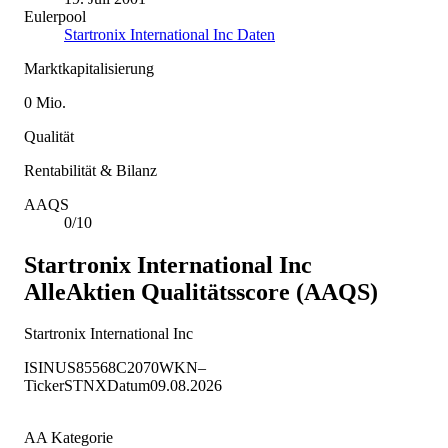
Eulerpool
Startronix International Inc Daten
Marktkapitalisierung
0 Mio.
Qualität
Rentabilität & Bilanz
AAQS
0/10
Startronix International Inc
AlleAktien Qualitätsscore (AAQS)
Startronix International Inc
ISIN
US85568C2070
WKN
–
Ticker
STNX
Datum
09.08.2026
AA Kategorie