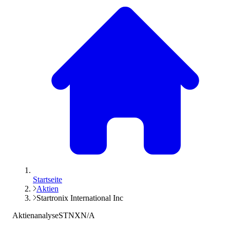
Startseite
Aktien
Startronix International Inc
Aktienanalyse
STNX
N/A