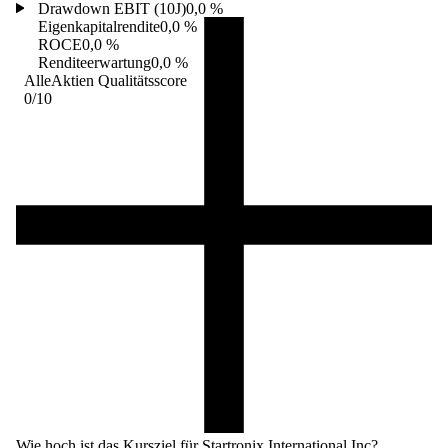
Drawdown EBIT (10J)
0,0 %
Eigenkapitalrendite
0,0 %
ROCE
0,0 %
Renditeerwartung
0,0 %
AlleAktien Qualitätsscore
0
/10
Wie hoch ist das Kursziel für Startronix International Inc?