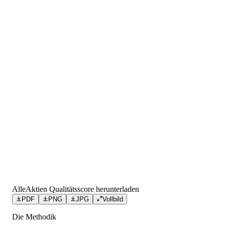
AlleAktien Qualitätsscore herunterladen
PDF
PNG
JPG
Vollbild
Die Methodik