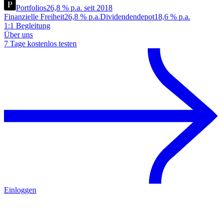
Portfolios
26,8 % p.a. seit 2018
Finanzielle Freiheit
26,8 % p.a.
Dividendendepot
18,6 % p.a.
1:1 Begleitung
Über uns
7 Tage kostenlos testen
Einloggen