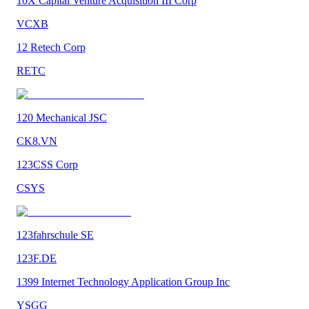
10X Capital Venture Acquisition III Corp
VCXB
12 Retech Corp
RETC
120 Mechanical JSC
CK8.VN
123CSS Corp
CSYS
123fahrschule SE
123F.DE
1399 Internet Technology Application Group Inc
YSGG