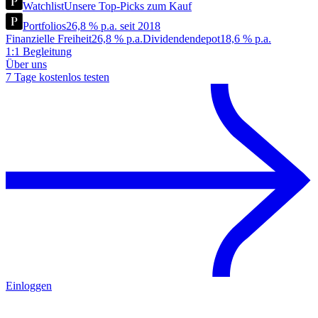
Watchlist
Unsere Top-Picks zum Kauf
Portfolios
26,8 % p.a. seit 2018
Finanzielle Freiheit
26,8 % p.a.
Dividendendepot
18,6 % p.a.
1:1 Begleitung
Über uns
7 Tage kostenlos testen
Einloggen