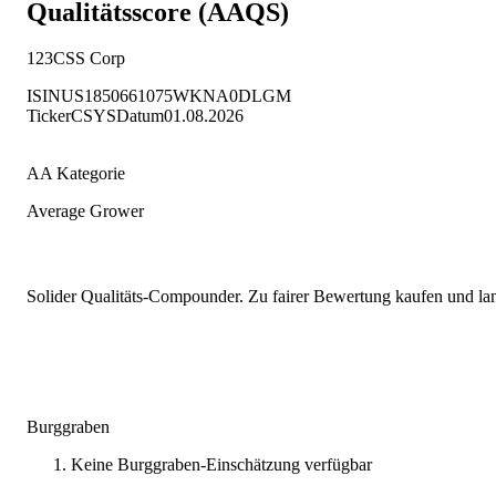
Qualitätsscore (AAQS)
123CSS Corp
ISIN
US1850661075
WKN
A0DLGM
Ticker
CSYS
Datum
01.08.2026
AA Kategorie
Average Grower
Solider Qualitäts-Compounder. Zu fairer Bewertung kaufen und lang
Burggraben
Keine Burggraben-Einschätzung verfügbar