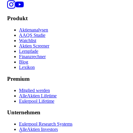
Produkt
Aktienanalysen
AAQS Studie
Watchlist
Aktien Screener
Lernpfade
Finanzrechner
Blog
Lexikon
Premium
Mitglied werden
AlleAktien Lifetime
Eulerpool Lifetime
Unternehmen
Eulerpool Research Systems
AlleAktien Investors