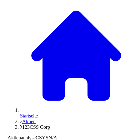
Startseite
Aktien
123CSS Corp
Aktienanalyse
CSYS
N/A