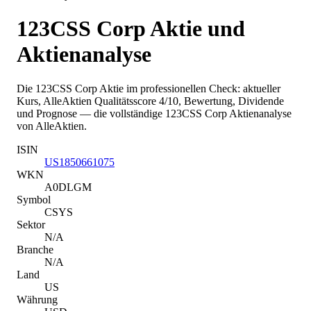
123CSS Corp
Aktie und
Aktienanalyse
Die
123CSS Corp
Aktie im professionellen Check: aktueller
Kurs
, AlleAktien Qualitätsscore 4/10
, Bewertung, Dividende
und Prognose — die vollständige
123CSS Corp
Aktienanalyse
von AlleAktien.
ISIN
US1850661075
WKN
A0DLGM
Symbol
CSYS
Sektor
N/A
Branche
N/A
Land
US
Währung