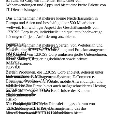
ist 123CSS Corp ein führender Entwickler von
Webanwendungen und Apps und bietet eine breite Palette von
IT-Dienstleistungen an.
Das Unternehmen hat mehrere kleine Niederlassungen in
Europa und Asien und beschäftigt über 500 Mitarbeiter
weltweit. Ein wichtiger Aspekt des Geschäftsmodells von
123CSS Corp ist es, individuelle und qualitativ hochwertige
Lösungen für jede Anforderung anzubieten.
Kennzahlen
Das Unternehmen hat mehrere Sparten, von Webdesign und
Marktkapitalisierung
0 Mio. USD
Entwicklung bis hin zu IT-Consulting und Projektmanagement.
KGV (TTM)
—
Die Kunden von 123CSS Corp umfassen große Unternehmen,
KGVe (Forward)
—
kleine Startups, Regierungsbehörden sowie private
KUV
0,0
Einzelpersonen.
KBV
0,0
Rentabilität
Zu den Produkten, die 123CSS Corp anbietet, gehören unter
Gewinnmarge
-10,7 %
anderem Content-Management-Systeme, E-Commerce-
Eigenkapitalrendite
-485,0 %
Lösungen, Websites und Portale, mobile Anwendungen und
ROCE
-100,6 %
vieles mehr. Die Firma bietet auch maßgeschneidertes Hosting
FCF-Rendite
-4.960.000,0 %
an, das auf die spezifischen Bedürfnisse des Kunden
Dividendenrendite
—
zugeschnitten ist.
Risiko
Ein Beispiel für das breite Dienstleistungsspektrum von
Verschuldung / EBIT
0,6×
123CSS Corp ist das Projektmanagement, das das
Verschuldung / EBITDA
—
Unternehmen anbietet. Das Unternehmen bietet
Max. Drawdown EBIT (10J)
-254,5 %