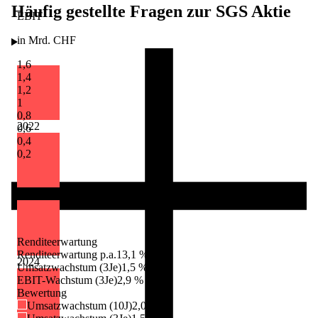
Häufig gestellte Fragen zur
SGS
Aktie
EBIT
in Mrd. CHF
1,6
1,4
1,2
1
0,8
2022
0,6
0,4
0,2
2023
Renditeerwartung
Renditeerwartung p.a.
13,1 %
2024
Umsatzwachstum (3Je)
1,5 %
EBIT-Wachstum (3Je)
2,9 %
Bewertung
Umsatzwachstum (10J)
2,0 %