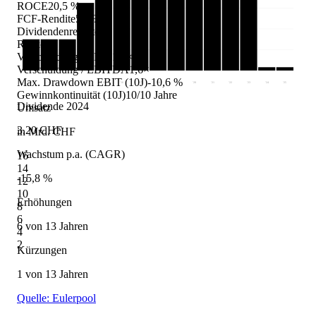
ROCE
20,5 %
FCF-Rendite
5,2 %
Dividendenrendite
—
Risiko
Verschuldung / EBIT
1,0×
Verschuldung / EBITDA
1,6×
Max. Drawdown EBIT (10J)
-10,6 %
'11
'12
'13
'14
'15
'16
'17
'18
'19
'20
'21
'22
'23
'24
'25
Gewinnkontinuität (10J)
10/10 Jahre
Dividende 2024
Umsatz
3.20 CHF
in Mrd. CHF
Wachstum p.a. (CAGR)
16
14
-15,8 %
12
10
Erhöhungen
8
6
6 von 13 Jahren
4
2
Kürzungen
1 von 13 Jahren
Quelle: Eulerpool