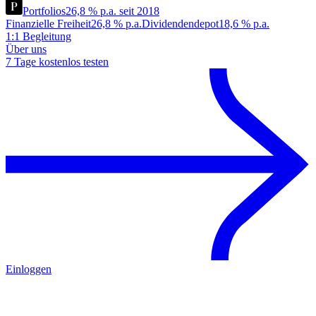
Portfolios
26,8 % p.a. seit 2018
Finanzielle Freiheit
26,8 % p.a.
Dividendendepot
18,6 % p.a.
1:1 Begleitung
Über uns
7 Tage kostenlos testen
Einloggen