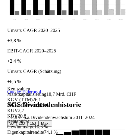
2020
2021
2022
2023
2024
2025
2026
e
2027
e
2028
e
2029
e
Umsatz-CAGR 2020–2025
+3,8 %
EBIT-CAGR 2020–2025
+2,4 %
Umsatz-CAGR (Schätzung)
+6,5 %
Kennzahlen
Quelle: Eulerpool
Marktkapitalisierung
18,7 Mrd. CHF
KGV (TTM)
26,1
SGS
Dividendenhistorie
KGVe (Forward)
23,6
KUV
2,7
KBV
20,8
-15,8 %
p.a.
Dividendenwachstum
2011
–
2024
Rentabilität
5J
10J
15J
Max.
Gewinnmarge
10,3 %
Eigenkapitalrendite
74,1 %