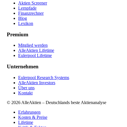
Aktien Screener
Lernpfade
Finanzrechner
Blog
Lexikon
Premium
Mitglied werden
AlleAktien Lifetime
Eulerpool Lifetime
Unternehmen
Eulerpool Research Systems
AlleAktien Investors
Über uns
Kontakt
©
2026
AlleAktien – Deutschlands beste Aktienanalyse
Erfahrungen
Kosten & Preise
Lifetime