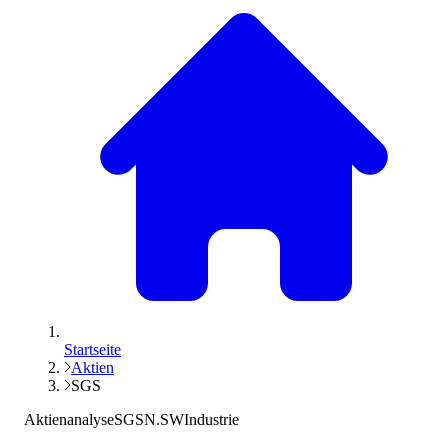
Startseite
Aktien
SGS
Aktienanalyse
SGSN.SW
Industrie