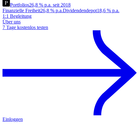
Portfolios
26,8 % p.a. seit 2018
Finanzielle Freiheit
26,8 % p.a.
Dividendendepot
18,6 % p.a.
1:1 Begleitung
Über uns
7 Tage kostenlos testen
Einloggen