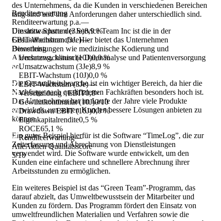
des Unternehmens, da die Kunden in verschiedenen Bereichen
Renditeerwartung
tätig sind und ihre Anforderungen daher unterschiedlich sind.
Renditeerwartung p.a.
—
Die dritte Sparte der Service Team Inc ist die in der
Umsatzwachstum (3Je)
8,9 %
Gesundheitsbranche. Hier bietet das Unternehmen
EBIT-Wachstum (3Je)
—
Dienstleistungen wie medizinische Kodierung und
Bewertung
Abrechnung, klinische Datenanalyse und Patientenversorgung
Umsatzwachstum (10J)
0,0 %
an.
Umsatzwachstum (3Je)
8,9 %
EBIT-Wachstum (10J)
0,0 %
Die Gesundheitsbranche ist ein wichtiger Bereich, da hier die
EBIT-Wachstum (3Je)
—
Nachfrage nach qualifizierten Fachkräften besonders hoch ist.
Verschuldung / EBIT
0,8×
Das Unternehmen hat im Laufe der Jahre viele Produkte
Gewinnkontinuität (10J)
0/10
entwickelt, um seinen Kunden bessere Lösungen anbieten zu
Drawdown EBIT (10J)
0,0 %
können.
Eigenkapitalrendite
0,5 %
ROCE
65,1 %
Ein gutes Beispiel hierfür ist die Software “TimeLog”, die zur
Renditeerwartung
—
Zeiterfassung und Abrechnung von Dienstleistungen
AlleAktien Qualitätsscore
verwendet wird. Die Software wurde entwickelt, um den
5
/10
Kunden eine einfachere und schnellere Abrechnung ihrer
Arbeitsstunden zu ermöglichen.
Ein weiteres Beispiel ist das “Green Team”-Programm, das
darauf abzielt, das Umweltbewusstsein der Mitarbeiter und
Kunden zu fördern. Das Programm fördert den Einsatz von
umweltfreundlichen Materialien und Verfahren sowie die