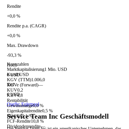
Rendite
+0,0 %
Rendite p.a. (CAGR)
+0,0 %
Max. Drawdown
-93,3 %
Kennzahlen
Hoch
Marktkapitalisierung
1 Mio. USD
Kurs
0 USD
0 USD
KGV (TTM)
1.006,0
Tief
KGVe (Forward)
—
KUV
0,2
0 USD
KBV
4,8
Rentabilität
Quelle: Eulerpool
Gewinnmarge
0,0 %
Eigenkapitalrendite
0,5 %
Service Team Inc
Geschäftsmodell
ROCE
65,1 %
FCF-Rendite
10,8 %
Dividendenrendite
—
Die Service Team Inc ist ein amerikanisches Unternehmen, das