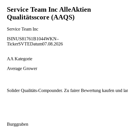
Service Team Inc
AlleAktien
Qualitätsscore (AAQS)
Service Team Inc
ISIN
US81761B1044
WKN
–
Ticker
SVTE
Datum
07.08.2026
AA Kategorie
Average Grower
Solider Qualitäts-Compounder. Zu fairer Bewertung kaufen und lang
Burggraben