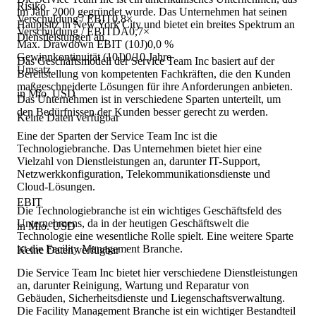
Risiko
im Jahr 2000 gegründet wurde. Das Unternehmen hat seinen
Verschuldung / EBIT
0,8×
Hauptsitz in New York City und bietet ein breites Spektrum an
Verschuldung / EBITDA
0,7×
Dienstleistungen an.
Max. Drawdown EBIT (10J)
0,0 %
Gewinnkontinuität (10J)
0/10 Jahre
Das Geschäftsmodell der Service Team Inc basiert auf der
Umsatz
Bereitstellung von kompetenten Fachkräften, die den Kunden
maßgeschneiderte Lösungen für ihre Anforderungen anbieten.
in Mio. USD
Das Unternehmen ist in verschiedene Sparten unterteilt, um
den Bedürfnissen der Kunden besser gerecht zu werden.
Keine Daten verfügbar
Eine der Sparten der Service Team Inc ist die
Technologiebranche. Das Unternehmen bietet hier eine
Vielzahl von Dienstleistungen an, darunter IT-Support,
Netzwerkkonfiguration, Telekommunikationsdienste und
Cloud-Lösungen.
EBIT
Die Technologiebranche ist ein wichtiges Geschäftsfeld des
Unternehmens, da in der heutigen Geschäftswelt die
in Mio. USD
Technologie eine wesentliche Rolle spielt. Eine weitere Sparte
ist die Facility Management Branche.
Keine Daten verfügbar
Die Service Team Inc bietet hier verschiedene Dienstleistungen
an, darunter Reinigung, Wartung und Reparatur von
Gebäuden, Sicherheitsdienste und Liegenschaftsverwaltung.
Die Facility Management Branche ist ein wichtiger Bestandteil