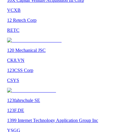
10X Capital Venture Acquisition III Corp
VCXB
12 Retech Corp
RETC
120 Mechanical JSC
CK8.VN
123CSS Corp
CSYS
123fahrschule SE
123F.DE
1399 Internet Technology Application Group Inc
YSGG