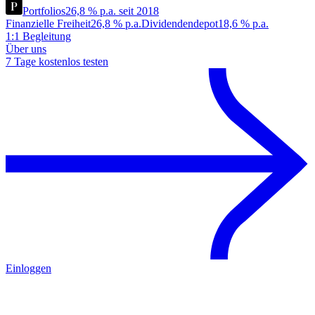
Portfolios
26,8 % p.a. seit 2018
Finanzielle Freiheit
26,8 % p.a.
Dividendendepot
18,6 % p.a.
1:1 Begleitung
Über uns
7 Tage kostenlos testen
Einloggen