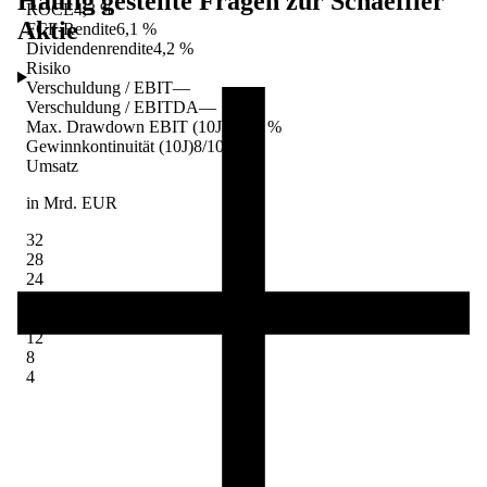
Häufig gestellte Fragen zur
Schaeffler
ROCE
4,3 %
Aktie
FCF-Rendite
6,1 %
Dividendenrendite
4,2 %
Risiko
Verschuldung / EBIT
—
Verschuldung / EBITDA
—
Max. Drawdown EBIT (10J)
-91,8 %
Gewinnkontinuität (10J)
8/10 Jahre
Umsatz
in Mrd. EUR
32
28
24
20
16
12
8
4