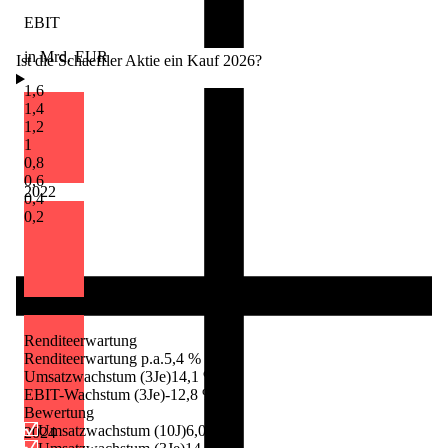
EBIT
in Mrd. EUR
Ist die Schaeffler Aktie ein Kauf 2026?
1,6
1,4
1,2
1
0,8
0,6
2022
0,4
0,2
2023
Renditeerwartung
Renditeerwartung p.a.
5,4 %
Umsatzwachstum (3Je)
14,1 %
EBIT-Wachstum (3Je)
-12,8 %
Bewertung
Umsatzwachstum (10J)
6,0 %
2024