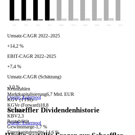
2022
2023
2024
2025
2026
e
2027
e
2028
e
2029
e
2030
e
2031
e
Umsatz-CAGR 2022–2025
+14,2 %
EBIT-CAGR 2022–2025
+7,4 %
Umsatz-CAGR (Schätzung)
-3,0 %
Kennzahlen
Marktkapitalisierung
6,7 Mrd. EUR
Quelle: Eulerpool
KGV (TTM)
—
KGVe (Forward)
18,8
Schaeffler
Dividendenhistorie
KUV
0,3
KBV
2,3
Rentabilität
Quelle: Eulerpool
Gewinnmarge
-1,7 %
Eigenkapitalrendite
-14,6 %