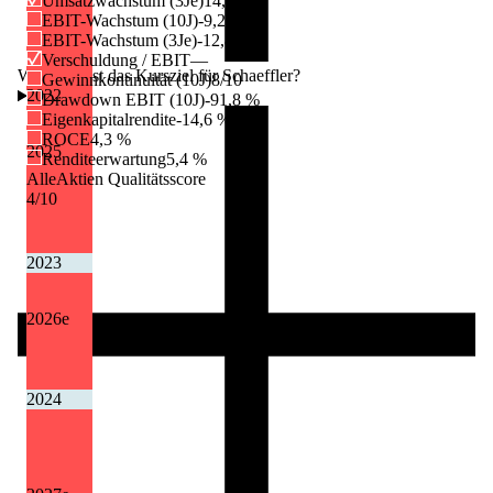
Umsatzwachstum (3Je)
14,1 %
EBIT-Wachstum (10J)
-9,2 %
EBIT-Wachstum (3Je)
-12,8 %
Verschuldung / EBIT
—
Wie hoch ist das Kursziel für Schaeffler?
Gewinnkontinuität (10J)
8/10
2022
Drawdown EBIT (10J)
-91,8 %
Eigenkapitalrendite
-14,6 %
ROCE
4,3 %
2025
Renditeerwartung
5,4 %
AlleAktien Qualitätsscore
4
/10
2023
2026
e
2024