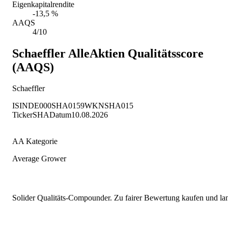
Eigenkapitalrendite
-13,5 %
AAQS
4/10
Schaeffler
AlleAktien Qualitätsscore
(AAQS)
Schaeffler
ISIN
DE000SHA0159
WKN
SHA015
Ticker
SHA
Datum
10.08.2026
AA Kategorie
Average Grower
Solider Qualitäts-Compounder. Zu fairer Bewertung kaufen und lang