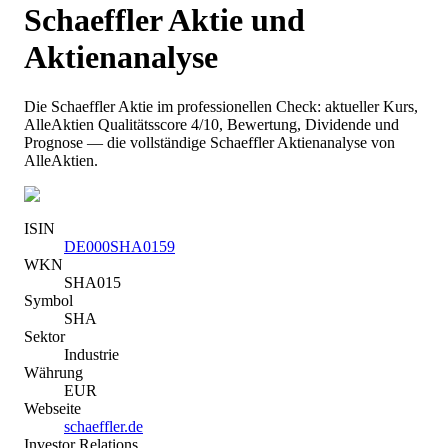
Schaeffler
Aktie und
Aktienanalyse
Die
Schaeffler
Aktie im professionellen Check: aktueller Kurs
,
AlleAktien Qualitätsscore 4/10
, Bewertung, Dividende und
Prognose — die vollständige
Schaeffler
Aktienanalyse von
AlleAktien.
ISIN
DE000SHA0159
WKN
SHA015
Symbol
SHA
Sektor
Industrie
Währung
EUR
Webseite
schaeffler.de
Investor Relations