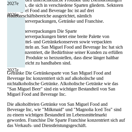
2027
e
angeboten, die sich in verschiedene Sparten gliedern. Sektoren
San Miguel Food and Beverage Inc ist auf drei
2026
e
Hauptgeschäftsbereiche ausgerichtet, nämlich
Verbraucherverpackungen, Getränke und Franchise.
Verbraucherverpackungen Die Sparte
Verbraucherverpackungen bietet eine breite Palette von
Lebensmittel- und Getränkekonserven sowie verpackten
Lebensmitteln an. San Miguel Food and Beverage Inc hat sich
darauf konzentriert, die Bedürfnisse seiner Kunden zu erfüllen
und seine Produkte so herzustellen, dass diese länger haltbar
sind und leicht zu handhaben sind.
2027
e
Getränke Die Getränkesparte von San Miguel Food and
Beverage Inc konzentriert sich auf alkoholische und
nichtalkoholische Getränke. Alkoholische Getränke wie das
"San Miguel Beer" sind ein wichtiger Bestandteil von San
Miguel Food and Beverage Inc.
Die alkoholfreien Getränke von San Miguel Food and
Beverage Inc, wie "Milkmaid" und "Magnolia Iced Tea" sind
zu einem wichtigen Bestandteil im Lebensmittelmarkt
geworden. Franchise Die Sparte Franchise konzentriert sich auf
das Verkaufs- und Dienstleistungsgeschäft.