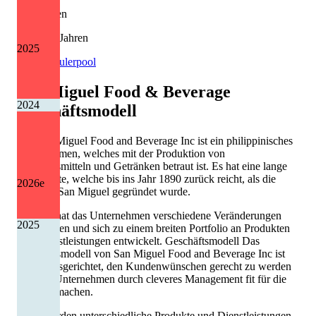
Kürzungen
5 von 13 Jahren
2025
Quelle: Eulerpool
San Miguel Food & Beverage
2024
Geschäftsmodell
Die San Miguel Food and Beverage Inc ist ein philippinisches
Unternehmen, welches mit der Produktion von
Nahrungsmitteln und Getränken betraut ist. Es hat eine lange
Geschichte, welche bis ins Jahr 1890 zurück reicht, als die
2026
e
Brauerei San Miguel gegründet wurde.
Seitdem hat das Unternehmen verschiedene Veränderungen
2025
durchlaufen und sich zu einem breiten Portfolio an Produkten
und Dienstleistungen entwickelt. Geschäftsmodell Das
Geschäftsmodell von San Miguel Food and Beverage Inc ist
darauf ausgerichtet, den Kundenwünschen gerecht zu werden
und das Unternehmen durch cleveres Management fit für die
Zukunft machen.
Dazu werden unterschiedliche Produkte und Dienstleistungen