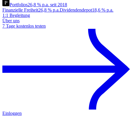
Portfolios
26,8 % p.a. seit 2018
Finanzielle Freiheit
26,8 % p.a.
Dividendendepot
18,6 % p.a.
1:1 Begleitung
Über uns
7 Tage kostenlos testen
Einloggen