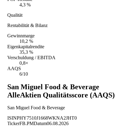
4,3 %
Qualität
Rentabilität & Bilanz
Gewinnmarge
10,2 %
Eigenkapitalrendite
35,3 %
Verschuldung / EBITDA
0,8×
AAQS
6/10
San Miguel Food & Beverage
AlleAktien Qualitätsscore (AAQS)
San Miguel Food & Beverage
ISIN
PHY7510J1668
WKN
A2JHT0
Ticker
FB.PM
Datum
06.08.2026