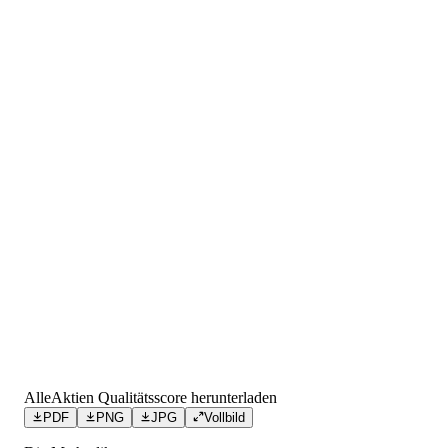
AlleAktien Qualitätsscore herunterladen
PDF
PNG
JPG
Vollbild