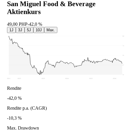
San Miguel Food & Beverage
Aktienkurs
49,00
PHP
-42,0 %
1J
3J
5J
10J
Max.
84,5
72,13
59,75
47,38
35
2021
2022
2023
2024
2025
2026
Rendite
-42,0 %
Rendite p.a. (CAGR)
-10,3 %
Max. Drawdown